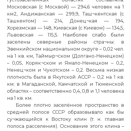
Московская (с Москвой) — 294,6 человек на 1
км2, Андижанская — 299,9, Таш¬кентская (с
Ташкентом) — 214, Донец¬кая — 194,
Хорезмская — 148, Киевская (с Киевом) — 134,5,
Львовская — 115,5. Наиболее слабо были
заселены северные районы стра¬ны: в
Эвенкийском национальном округе – 0,02 чел.
на 1 кв. км, Таймыр¬ском (Долгано-Ненецком)
– 0,05, Коряк¬ском и Ямало-Ненецком – 0,2,
Ненец¬ком и Чукотском – 0,2. Весьма низкая
плотность была в Якутской АССР – 0,2 на 1 кв.
км; в Магаданской, Камчатской и Тюменской
областях – соответственно 0,4, 0,8 и 1,1 человека
на 1 кв. км.
Более плотно заселённое пространство в
средней полосе СССР образовывало как бы
су¬жающийся к Востоку клин (т. н. главная
полоса расселения). Основание этого клина –