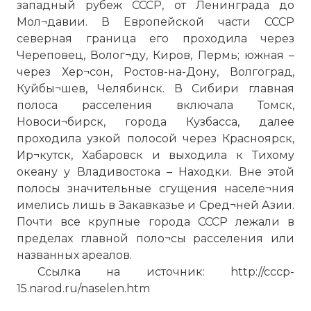
западный рубеж СССР, от Ленинграда до
Мол¬давии. В Европейской части СССР
северная граница его проходила через
Череповец, Волог¬ду, Киров, Пермь; южная –
через Хер¬сон, Ростов-на-Дону, Волгоград,
Куйбы¬шев, Челябинск. В Сибири главная
полоса расселения включала Томск,
Новоси¬бирск, города Кузбасса, далее
проходила узкой полосой через Красноярск,
Ир¬кутск, Хабаровск и выходила к Тихому
океану у Владивостока – Находки. Вне этой
полосы значительные сгущения населе¬ния
имелись лишь в Закавказье и Сред¬ней Азии.
Почти все крупные города СССР лежали в
пределах главной поло¬сы расселения или
названных ареалов.
Ссылка на источник: http://cccp-
15.narod.ru/naselen.htm