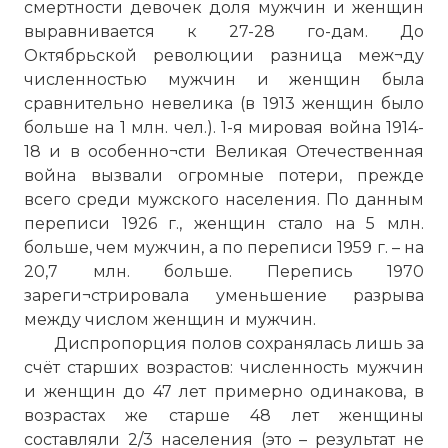
смертности девочек доля мужчин и женщин
выравнивается к 27-28 го-дам. До
Октябрьской революции разница меж¬ду
численностью мужчин и женщин была
☓
сравнительно невелика (в 1913 женщин было
больше на 1 млн. чел.). 1-я мировая война 1914-
18 и в особенно¬сти Великая Отечественная
война вызвали огромные потери, прежде
всего среди мужского населения. По данным
переписи 1926 г., женщин стало на 5 млн.
больше, чем мужчин, а по переписи 1959 г. – на
20,7 млн. больше. Перепись 1970
зареги¬стрировала уменьшение разрыва
между числом женщин и мужчин.
Программа переписи населения 1989
Диспропорция полов сохранялась лишь за
года содержала широкий круг вопросов,
счёт старших возрастов: численность мужчин
комплексно характеризующих
и женщин до 47 лет примерно одинакова, в
социально-демографический состав
возрастах же старше 48 лет женщины
населения, размещения его по
составляли 2/3 населения (это – результат не