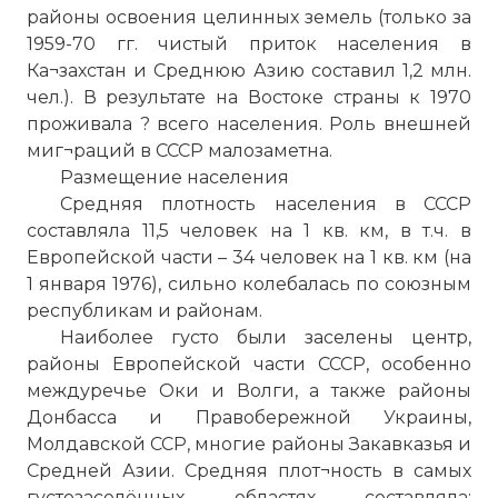
районы освоения целинных земель (только за
1959-70 гг. чистый приток населения в
Ка¬захстан и Среднюю Азию составил 1,2 млн.
чел.). В результате на Востоке страны к 1970
проживала ? всего населения. Роль внешней
миг¬раций в СССР малозаметна.
Размещение населения
Средняя плотность населения в СССР
составляла 11,5 человек на 1 кв. км, в т.ч. в
Европейской части – 34 человек на 1 кв. км (на
1 января 1976), сильно колебалась по союзным
республикам и районам.
Наиболее густо были заселены центр,
районы Европейской части СССР, особенно
междуречье Оки и Волги, а также районы
Донбасса и Правобережной Украины,
Молдавской ССР, многие районы Закавказья и
Средней Азии. Средняя плот¬ность в самых
густозаселённых областях составляла: