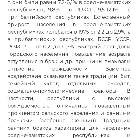
г. они были равны 7,2-8,1% в средне-азиатских
республи¬ках, 9,8% – в РСФСР, 9,5-12,1% – в
при¬балтийских республиках. Естественный
прирост населения в средне-азиатских
республи¬ках колебался в 1975 от 2,2 до 2,9%, а
в прибалтийских республиках, БССР, УССР,
РСФСР — от 0,2 до 0,7%. Быстрый рост доли
городского населения, повыше¬ние возраста
вступления в брак и др. при¬чины вызывали
снижение рождаемости. Заметное
воздействие оказывали также традиции, быт,
семейный уклад отдельных на¬родов,
социально-психологические факторы. В
частности, республики с высокой
рож¬даемостью отличались повышенным
про¬центом сельского населения и ранними
бра¬ками (особенно женщин). Традиции
ран¬них браков характерны для населения
средне-азиатских республи¬ках и