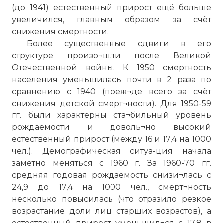
(до 1941) естественный прирост ещё больше
увеличился, главным образом за счёт
снижения смертности.
Более существенные сдвиги в его
структуре произо¬шли после Великой
Отечественной войны. К 1950 смертность
населения уменьшилась почти в 2 раза по
сравнению с 1940 (преж¬де всего за счёт
снижения детской смерт¬ности). Для 1950-59
гг. были характерны ста¬бильный уровень
рождаемости и доволь¬но высокий
естественный прирост (между 16 и 17,4 на 1000
чел.). Демографическая ситуа-ция начала
заметно меняться с 1960 г. За 1960-70 гг.
средняя годовая рождаемость снизи¬лась с
24,9 до 17,4 на 1000 чел., смерт¬ность
несколько повысилась (что отразило резкое
возрастание доли лиц старших возрастов), а
естественный прирост уменьшил¬ся с 17,8 в