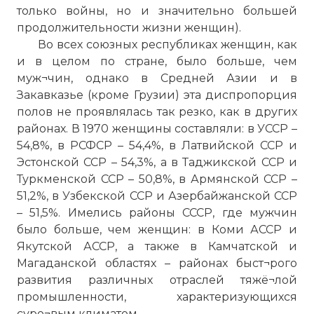
территории страны. В ней было 25
только войны, но и значительно большей
вопросов вместо 16 при переписи 1979
продолжительности жизни женщин).
года.
Во всех союзных республиках женщин, как
Фото статьи:
и в целом по стране, было больше, чем
муж¬чин, однако в Средней Азии и в
Закавказье (кроме Грузии) эта диспропорция
полов не проявлялась так резко, как в других
районах. В 1970 женщины составляли: в УССР –
54,8%, в РСФСР – 54,4%, в Латвийской ССР и
Эстонской ССР – 54,3%, а в Таджикской ССР и
Туркменской ССР – 50,8%, в Армянской ССР –
51,2%, в Узбекской ССР и Азербайжанской ССР
– 51,5%. Имелись районы СССР, где мужчин
было больше, чем женщин: в Коми АССР и
Якутской АССР, а также в Камчатской и
Магаданской областях – районах быст¬рого
развития различных отраслей тяжё¬лой
промышленности, характеризующихся
суро¬вым климатом.