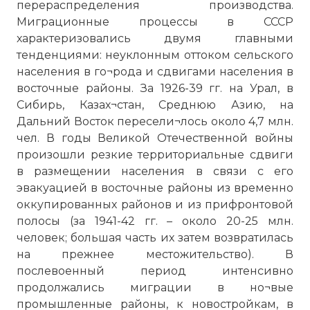
перераспределения производства.
Миграционные процессы в СССР
характеризовались двумя главными
тенденциями: неуклонным оттоком сельского
населения в го¬рода и сдвигами населения в
восточные районы. За 1926-39 гг. на Урал, в
Сибирь, Казах¬стан, Среднюю Азию, на
Дальний Восток пересели¬лось около 4,7 млн.
чел. В годы Великой Отечественной войны
произошли резкие территориальные сдвиги
в размещении населения в связи с его
эвакуацией в восточные районы из временно
оккупированных районов и из прифронтовой
полосы (за 1941-42 гг. – около 20-25 млн.
человек; большая часть их затем возвратилась
на прежнее местожительство). В
послевоенный период интенсивно
продолжались миграции в но¬вые
промышленные районы, к новостройкам, в