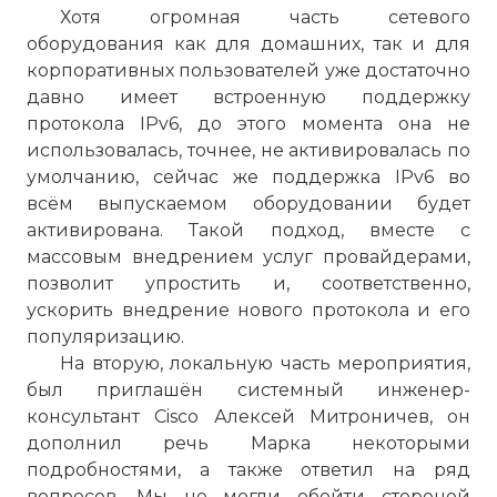
Хотя огромная часть сетевого
преимущества нового протокола,
оборудования как для домашних, так и для
переход к его использованию идет
корпоративных пользователей уже достаточно
достаточно медленно. Интернет-
давно имеет встроенную поддержку
провайдеры пока не готовы нести
протокола IPv6, до этого момента она не
большие затраты на модернизацию
использовалась, точнее, не активировалась по
своей сетевой инфраструктуры для
умолчанию, сейчас же поддержка IPv6 во
внедрения IPv6.
всём выпускаемом оборудовании будет
Фото статьи:
активирована. Такой подход, вместе с
массовым внедрением услуг провайдерами,
позволит упростить и, соответственно,
ускорить внедрение нового протокола и его
популяризацию.
На вторую, локальную часть мероприятия,
был приглашён системный инженер-
консультант Cisco Алексей Митроничев, он
дополнил речь Марка некоторыми
подробностями, а также ответил на ряд
вопросов. Мы не могли обойти стороной