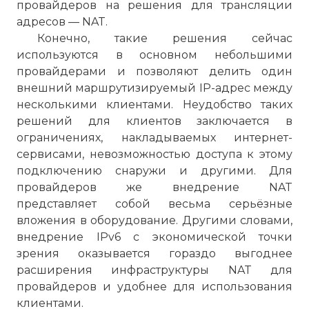
провайдеров на решения для трансляции
☓
адресов — NAT.
Конечно, такие решения сейчас
используются в основном небольшими
провайдерами и позволяют делить один
внешний маршрутизируемый IP-адрес между
несколькими клиентами. Неудобство таких
решений для клиентов заключается в
ограничениях, накладываемых интернет-
сервисами, невозможностью доступа к этому
подключению снаружи и другими. Для
провайдеров же внедрение NAT
Спроектированный с учетом роста Сети,
представляет собой весьма серьёзные
протокол IPv6 обеспечивает 340
вложения в оборудование. Другими словами,
триллионов триллионов триллионов
внедрение IPv6 с экономической точки
уникальных адресов. Такое огромное
зрения оказывается гораздо выгоднее
адресное пространство учитывает рост и
расширения инфраструктуры NAT для
развитие интернета и интернет-услуг в
провайдеров и удобнее для использования
ближайшем будущем. Как ранее
клиентами.
отмечали эксперты, несмотря на явные