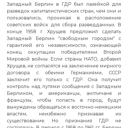
Западный Берлин в ГДР был лазейкой для
разведок капиталистических стран, чем они и
пользовались, проникая в расположение
советских войск для сбора разведданных. В
конце 1958 г. Хрущев предложил сделать
Западный Берлин "свободным городом" с
гарантией его независимости, означающей
конец оккупации победителями Второй
Мировой войны. Если страны НАТО, добавил
Хрущев, не согласятся на заключение мирного
договора с обеими Германиями, СССР
заключит его только с ГДР. Она получит
контроль над путями сообщения с Западным
Берлином, и американцы, англичане и
французы, чтобы попасть в город, будут
вынуждены обращаться к восточно-немецким
властям, неизбежно признавая их
существование. Но признания ГДР не
состоялось. В период с 1958 по 1961 гг. Берлин