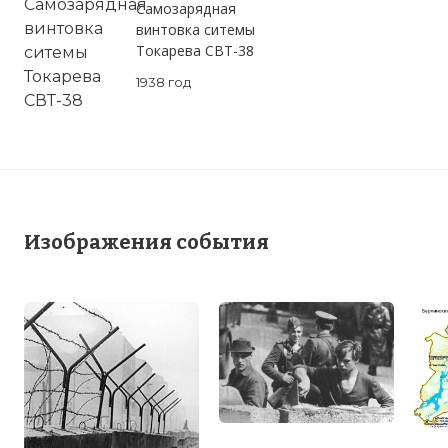
Самозарядная
винтовка ситемы
Токарева СВТ-38
1938 год
Изображения события
Вернуться в статью:
Возведение Берлинской с