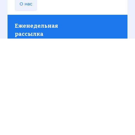
О нас
Еженедельная
рассылка
Присылаем только актуальную информацию без
лишних писем. Свежие и интересующие вас
материалы.