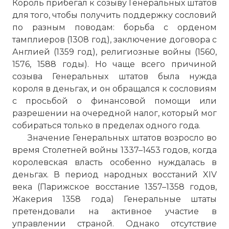
Король прибегал к созыву Генеральных штатов
для того, чтобы получить поддержку сословий
по разным поводам: борьба с орденом
тамплиеров (1308 год), заключение договора с
Англией (1359 год), религиозные войны (1560,
1576, 1588 годы). Но чаще всего причиной
созыва Генеральных штатов была нужда
короля в деньгах, и он обращался к сословиям
с просьбой о финансовой помощи или
разрешении на очередной налог, который мог
собираться только в пределах одного года.
Значение Генеральных штатов возросло во
время Столетней войны 1337–1453 годов, когда
королевская власть особенно нуждалась в
☓
деньгах. В период народных восстаний XIV
века (Парижское восстание 1357–1358 годов,
Жакерия 1358 года) Генеральные штаты
претендовали на активное участие в
управлении страной. Однако отсутствие