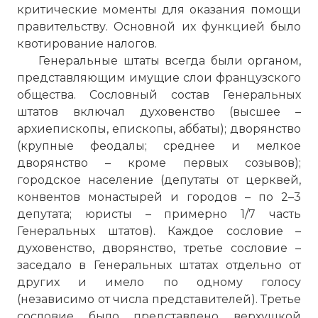
критические моменты для оказания помощи
правительству. Основной их функцией было
квотирование налогов.
Генеральные штаты всегда были органом,
представляющим имущие слои французского
общества. Сословный состав Генеральных
штатов включал духовенство (высшее –
архиепископы, епископы, аббаты); дворянство
(крупные феодалы; среднее и мелкое
дворянство – кроме первых созывов);
городское население (депутаты от церквей,
конвентов монастырей и городов – по 2–3
депутата; юристы – примерно 1/7 часть
Генеральных штатов). Каждое сословие –
духовенство, дворянство, третье сословие –
заседало в Генеральных штатах отдельно от
других и имело по одному голосу
(независимо от числа представителей). Третье
сословие было представлено верхушкой