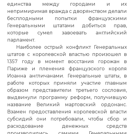
единства между городами и их
непримиримая вражда с дворянством делали
бесплодными попытки французскими
Генеральными штатами добиться прав,
Генеральные штаты — высший орган
которые сумел завоевать английский
сословного представительства
парламент.
(духовенства, дворянства, горожан) в
Наиболее острый конфликт Генеральных
феодальной Франции и Нидерландах.
штатов с королевской властью произошел в
Возникновение Генеральных штатов
1357 году в момент восстания горожан в
было связано с ростом городов,
Париже и пленения французского короля
обострением социальных противоречий
Иоанна англичанами. Генеральные штаты, в
и классовой борьбы, что вызывало
работе которых приняли участие главным
необходимость укрепления
образом представители третьего сословия,
феодального государства (создавалась
выдвинули программу реформ, получившую
сословная монархия).
название Великий мартовский ордонанс.
Фото статьи:
Взамен предоставления королевской власти
субсидий они потребовали, чтобы сбор и
расходование денежных средств
производились самими Генеральными