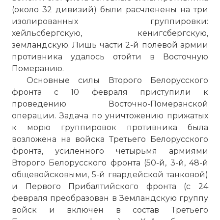
(около 32 дивизий) были расчленены на три
изолированных группировки:
хейльсбергскую, кенигсбергскую,
земландскую. Лишь части 2-й полевой армии
противника удалось отойти в Восточную
Померанию.
☓
Основные силы Второго Белорусского
фронта с 10 февраля приступили к
проведению Восточно-Померанской
операции. Задача по уничтожению прижатых
к морю группировок противника была
возложена на войска Третьего Белорусского
фронта, усиленного четырьмя армиями
Второго Белорусского фронта (50-й, 3-й, 48-й
общевойсковыми, 5-й гвардейской танковой)
и Первого Прибалтийского фронта (с 24
Советские бойцы ведут уличный бой на
февраля преобразован в Земландскую группу
окраине Кенигсберга. 3-й Белорусский
войск и включен в состав Третьего
фронт. Апрель 1945 г.