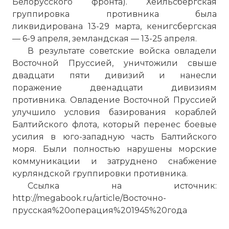
Белорусского фронта). Хейльсбергская
Фото статьи:
группировка противника была
ликвидирована 13-29 марта, кенигсбергская
— 6-9 апреля, земландская — 13-25 апреля.
В результате советские войска овладели
Восточной Пруссией, уничтожили свыше
двадцати пяти дивизий и нанесли
поражение двенадцати дивизиям
противника. Овладение Восточной Пруссией
улучшило условия базирования кораблей
Балтийского флота, который перенес боевые
усилия в юго-западную часть Балтийского
моря. Были полностью нарушены морские
коммуникации и затруднено снабжение
курляндской группировки противника.
Ссылка на источник:
http://megabook.ru/article/Восточно-
прусская%20операция%201945%20года