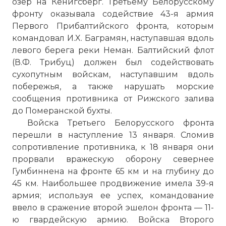
озер на Кенигсберг. Третьему Белорусскому
фронту оказывала содействие 43-я армия
Первого Прибалтийского фронта, которым
командовал И.X. Баграмян, наступавшая вдоль
левого берега реки Неман. Балтийский флот
(В.Ф. Трибуц) должен был содействовать
сухопутным войскам, наступавшим вдоль
побережья, а также нарушать морские
сообщения противника от Рижского залива
до Померанской бухты.
Войска Третьего Белорусского фронта
перешли в наступление 13 января. Сломив
сопротивление противника, к 18 января они
прорвали вражескую оборону севернее
Гумбиннена на фронте 65 км и на глубину до
45 км. Наибольшее продвижение имела 39-я
армия; используя ее успех, командование
ввело в сражение второй эшелон фронта — 11-
ю гвардейскую армию. Войска Второго