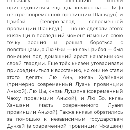
Поначалу к восстанию хотели
присоединиться ещё два княжества — Ци (в
центре современной провинции Шаньдун) и
Цзибэй (северо-запад современной
провинции Шаньдун) — но не сделали этого:
князь Ци в последний момент изменил свою
точку зрения и решил бороться с
повстанцами, а Лю Чжи — князь Цзибэя — был
помещён под домашний арест начальником
своей гвардии. Ещё трёх князей уговаривали
присоединиться к восстанию, но они не стали
этого делать: Лю Ань, князь Хуайнани
(примерно современный Луань провинции
Аньхой), Лю Цы, князь Луцзяна (современный
Чаоху провинции Аньхой), и Лю Бо, князь
Хэншани (часть современного Луаня
провинции Аньхой). Также князья обратились
за помощью к независимым государствам
Дунхай (в современной провинции Чжэцзян)