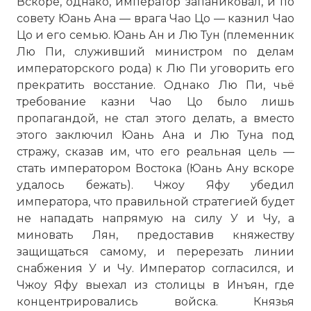
Вскоре, однако, император запаниковал, и по
совету Юань Ана — врага Чао Цо — казнил Чао
Цо и его семью. Юань Ан и Лю Тун (племенник
Лю Пи, служивший министром по делам
императорского рода) к Лю Пи уговорить его
прекратить восстание. Однако Лю Пи, чьё
требование казни Чао Цо было лишь
пропагандой, не стал этого делать, а вместо
этого заключил Юань Ана и Лю Туна под
стражу, сказав им, что его реальная цель —
стать императором Востока (Юань Ану вскоре
удалось бежать). Чжоу Яфу убедил
императора, что правильной стратегией будет
не нападать напрямую на силу У и Чу, а
миновать Лян, предоставив княжеству
защищаться самому, и перерезать линии
снабжения У и Чу. Император согласился, и
Чжоу Яфу выехал из столицы в Инъян, где
концентрировались войска. Князья