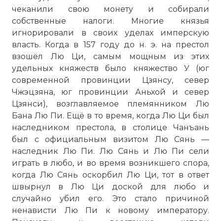
чеканили свою монету и собирали
собственные налоги. Многие князья
игнорировали в своих уделах имперскую
власть. Когда в 157 году до н. э. на престол
взошёл Лю Ци, самым мощным из этих
удельных княжеств было княжество У (юг
современной провинции Цзянсу, север
Чжэцзяна, юг провинции Аньхой и север
Цзянси), возглавляемое племянником Лю
Бана Лю Пи. Ещё в то время, когда Лю Ци был
наследником престола, в столице Чанъань
был с официальным визитом Лю Сянь —
наследник Лю Пи. Лю Сянь и Лю Пи сели
играть в любо, и во время возникшего спора,
когда Лю Сянь оскорбил Лю Ци, тот в ответ
швырнул в Лю Ци доской для любо и
случайно убил его. Это стало причиной
ненависти Лю Пи к новому императору.