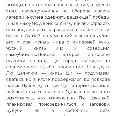
выходить на генеральное сражение, а вместо
этого сосредоточился на обороне своего
лагеря. Не сумев одержать решающей победы
и над Чжоу Яфу, войска У и Чу начали страдать
от голода и стали сокращаться в числе. Лю Пи
бежал в Дунхай, но тамошний властитель убил
его и стал искать мира с империей Хань.
Чуский князь Лю У совершил
Гробница цинь шихуанди и
самоубийство.Войска четырёх княжество
археологическая реальность
осадили столицу Ци город Линьцзы (в
Фото статьи:
современном Цзыбо провинции Шаньдун).
Лю Цзянлюй — князь Ци — подумывал
сдаться, но в итоге продержался до подхода
войск Луань Бу и Цао Ци, которые разбили
войска четырёх княжеств. Однако после этого
выяснилось, что изначально Лю Цзянлюй
планировал присоединиться к заговору.
Будучи не в состоянии дать