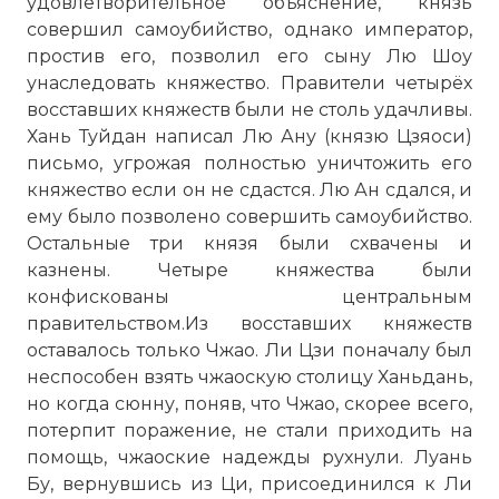
удовлетворительное объяснение, князь
совершил самоубийство, однако император,
простив его, позволил его сыну Лю Шоу
унаследовать княжество. Правители четырёх
восставших княжеств были не столь удачливы.
Хань Туйдан написал Лю Ану (князю Цзяоси)
письмо, угрожая полностью уничтожить его
княжество если он не сдастся. Лю Ан сдался, и
ему было позволено совершить самоубийство.
Остальные три князя были схвачены и
казнены. Четыре княжества были
конфискованы центральным
правительством.Из восставших княжеств
оставалось только Чжао. Ли Цзи поначалу был
неспособен взять чжаоскую столицу Ханьдань,
но когда сюнну, поняв, что Чжао, скорее всего,
потерпит поражение, не стали приходить на
помощь, чжаоские надежды рухнули. Луань
Бу, вернувшись из Ци, присоединился к Ли