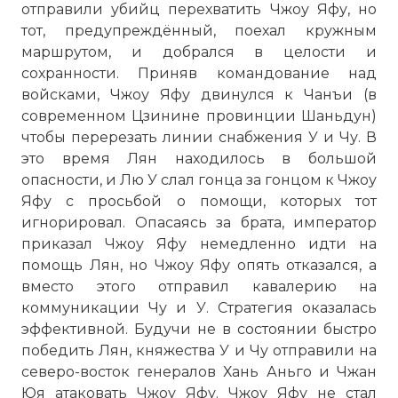
отправили убийц перехватить Чжоу Яфу, но
тот, предупреждённый, поехал кружным
маршрутом, и добрался в целости и
сохранности. Приняв командование над
войсками, Чжоу Яфу двинулся к Чанъи (в
современном Цзинине провинции Шаньдун)
чтобы перерезать линии снабжения У и Чу. В
это время Лян находилось в большой
опасности, и Лю У слал гонца за гонцом к Чжоу
Яфу с просьбой о помощи, которых тот
игнорировал. Опасаясь за брата, император
приказал Чжоу Яфу немедленно идти на
помощь Лян, но Чжоу Яфу опять отказался, а
вместо этого отправил кавалерию на
коммуникации Чу и У. Стратегия оказалась
☓
эффективной. Будучи не в состоянии быстро
победить Лян, княжества У и Чу отправили на
северо-восток генералов Хань Аньго и Чжан
Юя атаковать Чжоу Яфу. Чжоу Яфу не стал