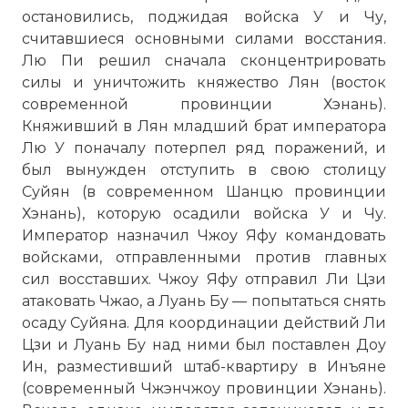
остановились, поджидая войска У и Чу,
считавшиеся основными силами восстания.
Лю Пи решил сначала сконцентрировать
силы и уничтожить княжество Лян (восток
современной провинции Хэнань).
Княживший в Лян младший брат императора
Лю У поначалу потерпел ряд поражений, и
был вынужден отступить в свою столицу
Суйян (в современном Шанцю провинции
Хэнань), которую осадили войска У и Чу.
Император назначил Чжоу Яфу командовать
войсками, отправленными против главных
сил восставших. Чжоу Яфу отправил Ли Цзи
атаковать Чжао, а Луань Бу — попытаться снять
осаду Суйяна. Для координации действий Ли
Цзи и Луань Бу над ними был поставлен Доу
Ин, разместивший штаб-квартиру в Инъяне
(современный Чжэнчжоу провинции Хэнань).