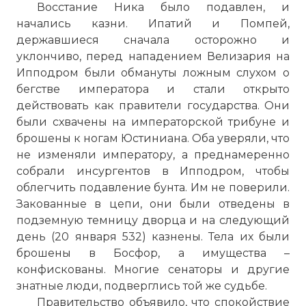
Восстание Ника было подавлен, и
начались казни. Ипатий и Помпей,
державшиеся сначала осторожно и
уклончиво, перед нападением Велизария на
Ипподром были обмануты ложным слухом о
бегстве императора и стали открыто
действовать как правители государства. Они
были схвачены на императорской трибуне и
брошены к ногам Юстиниана. Оба уверяли, что
не изменяли императору, а преднамеренно
собрали инсургентов в Ипподром, чтобы
облегчить подавление бунта. Им не поверили.
Закованные в цепи, они были отведены в
подземную темницу дворца и на следующий
день (20 января 532) казнены. Тела их были
брошены в Босфор, а имущества –
конфискованы. Многие сенаторы и другие
знатные люди, подверглись той же судьбе.
Правительство объявило, что спокойствие