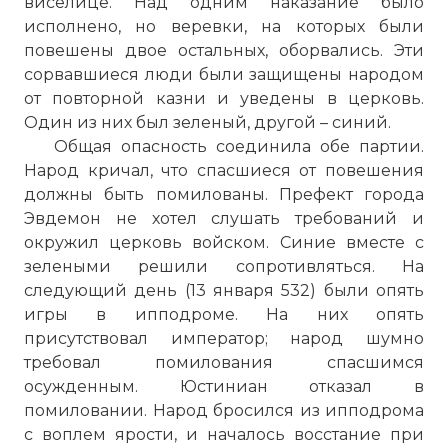
виселице. Над одним наказание было
исполнено, но веревки, на которых были
повешены двое остальных, оборвались. Эти
сорвавшиеся люди были защищены народом
от повторной казни и уведены в церковь.
Один из них был зеленый, другой – синий.
Общая опасность соединила обе партии.
Народ кричал, что спасшиеся от повешения
должны быть помилованы. Префект города
Эвдемон не хотел слушать требований и
окружил церковь войском. Синие вместе с
зелеными решили сопротивляться. На
следующий день (13 января 532) были опять
игры в ипподроме. На них опять
присутствовал император; народ шумно
требовал помилования спасшимся
осужденным. Юстиниан отказал в
помиловании. Народ бросился из ипподрома
с воплем ярости, и началось восстание при