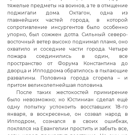
тяжелые предметы на воинов, а те в отмщение
поджигали дома. Октагон, одна из
главнейших частей города, в которой
сопротивление инсургентов было особенно
упорно, был сожжен дотла. Сильный северо-
восточный ветер высоко поднимал пламя, оно
охватило и соседние части города. Четыре
пожара соединились в один, все
пространство от Форума
Константина
до
дворца и Ипподрома обратилось в пылающие
развалины. Половина города сгорела – и
притом великолепнейшая половина.
После таких жестокостей примирение
было невозможно; но Юстиниан сделал ещё
одну попытку успокоить восставших: 18-го
января, в воскресенье, он созвал народ в
Ипподром, сознался в своих ошибках,
поклялся на Евангелии простить и забыть все,