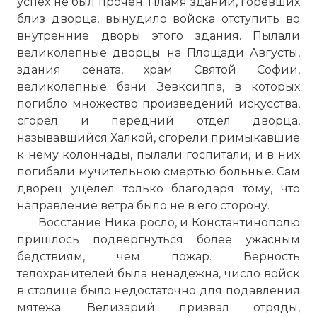
успех не был прочен. Пламя зданий, горевших
близ дворца, вынудило войска отступить во
внутренние дворы этого здания. Пылали
великолепные дворцы на Площади Августы,
здания сената, храм Святой Софии,
великолепные бани Зевксиппа, в которых
погибло множество произведений искусства,
сгорел и передний отдел дворца,
называвшийся Халкой, сгорели примыкавшие
к нему колоннады, пылали госпитали, и в них
погибали мучительною смертью больные. Сам
дворец уцелел только благодаря тому, что
направление ветра было не в его сторону.
Восстание Ника росло, и Константинополю
пришлось подвергнуться более ужасным
бедствиям, чем пожар. Верность
телохранителей была ненадежна, число войск
в столице было недостаточно для подавления
мятежа. Велизарий призвал отряды,