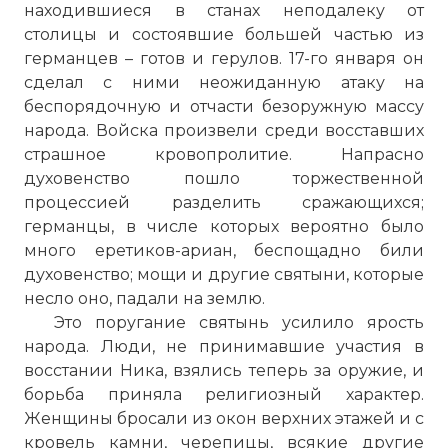
находившиеся в станах неподалеку от
столицы и состоявшие большей частью из
германцев – готов и герулов. 17-го января он
сделал с ними неожиданную атаку на
беспорядочную и отчасти безоружную массу
народа. Войска произвели среди восставших
страшное кровопролитие. Напрасно
духовенство пошло торжественной
процессией разделить сражающихся;
германцы, в числе которых вероятно было
много еретиков-ариан, беспощадно били
духовенство; мощи и другие святыни, которые
несло оно, падали на землю.
Это поругание святынь усилило ярость
народа. Люди, не принимавшие участия в
восстании Ника, взялись теперь за оружие, и
борьба приняла религиозный характер.
Женщины бросали из окон верхних этажей и с
кровель камни, черепицы, всякие другие