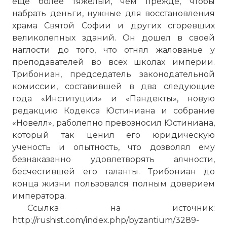
еще более тяжелый, чем прежде, чтобы
набрать деньги, нужные для восстановления
храма Святой Софии и других сгоревших
великолепных зданий. Он дошел в своей
наглости до того, что отнял жалованье у
преподавателей во всех школах империи.
Трибониан, председатель законодательной
комиссии, составившей в два следующие
года «Институции» и «Пандекты», новую
редакцию Кодекса Юстиниана и собрание
«Новелл», раболепно превозносил Юстиниана,
который так ценил его юридическую
ученость и опытность, что дозволял ему
безнаказанно удовлетворять алчности,
бесчестившей его таланты. Трибониан до
конца жизни пользовался полным доверием
императора.
Ссылка на источник:
http://rushist.com/index.php/byzantium/3289-