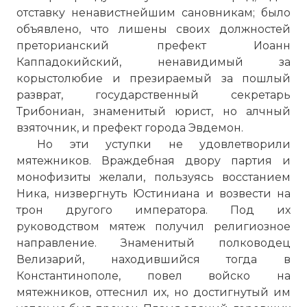
отставку ненавистнейшим сановникам; было
объявлено, что лишены своих должностей
преторианский префект Иоанн
Каппадокийский, ненавидимый за
корыстолюбие и презираемый за пошлый
разврат, государственный секретарь
Трибониан, знаменитый юрист, но алчный
взяточник, и префект города Эвдемон.
Но эти уступки не удовлетворили
мятежников. Враждебная двору партия и
монофизиты желали, пользуясь восстанием
Ника, низвергнуть Юстиниана и возвести на
трон другого императора. Под их
руководством мятеж получил религиозное
направление. Знаменитый полководец
Велизарий, находившийся тогда в
Константинополе, повел войско на
мятежников, оттеснил их, но достигнутый им