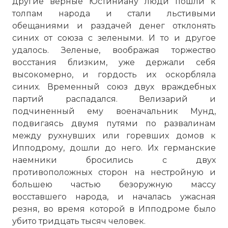
другие верные Юстиниану люди пошли к
толпам народа и стали льстивыми
обещаниями и раздачей денег отклонять
синих от союза с зелеными. И то и другое
удалось. Зеленые, воображая торжество
восстания близким, уже держали себя
высокомерно, и гордость их оскорбляла
синих. Временный союз двух враждебных
партий распадался. Велизарий и
подчиненный ему военачальник Мунд,
подвигаясь двумя путями по развалинам
между рухнувших или горевших домов к
Ипподрому, дошли до него. Их германские
наемники бросились с двух
противоположных сторон на нестройную и
большею частью безоружную массу
восставшего народа, и началась ужасная
резня, во время которой в Ипподроме было
убито тридцать тысяч человек.