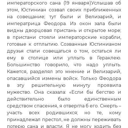
императорского сана (19 января)Услышав об
этом, Юстиниан созвал своих приближенных
на совещание; тут были и Велизарий, и
императрица Феодора. Из окон зала были
видны дворцовая пристань и открытое море;
в пристани стояли императорские корабли,
готовые к отплытию. Созванные Юстинианом
друзья стали совещаться о том, остаться ли
ему в столице или уплыть в Гераклею.
Большинство говорило, что надо уплыть.
Кажется, разделял это мнение и Велизарий,
опасавшийся измены войск. Только Феодора
в эту решительную минуту проявила
мужество. Она сказала: «Если бы бегство и
действительно было единственным
средством спасения, я отвергла б его. Смерть –
участь всех родившихся; но те, кому
Nika Riots News Report
принадлежал престол, не должны переживать
Имя:
потерю сана и власти. Я не могу ходить без