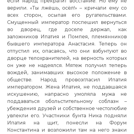
если народ прекратит восстание. Но ему не
верили. «Ты лжёшь, осёл!» – кричали ему со
всех сторон, осыпая его ругательствами.
Смущенный император поспешил вернуться
во дворец, где доселе держал, как
заложников Ипатия и Помпея, племянников
бывшего императора Анастасия. Теперь он
отпустил их, опасаясь, что они взбунтуют во
дворце телохранителей, на верность которых
он уже не надеялся. Мятеж получил теперь
вождей, занимавших высокое положение в
обществе. Народ провозгласил Ипатия
императором. Жена Ипатия, не поддавшаяся
искушению, напрасно умоляла мужа не
поддаваться обольстительному соблазн –
убеждения друзей и собственное честолюбие
увлекли его. Участники бунта Ника подняли
Ипатия на щит, понесли на Форум
☓
Константина
и возложили там на него знаки