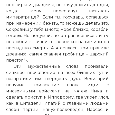
порфиры и диадемы, не хочу дожить до дня,
Комментарий:
когда меня перестанут называть
императрицей. Если ты, государь, остаешься
Проверочный код:
при намерении бежать, то можешь делать это.
Сокровищ у тебя много; море близко, корабли
готовы. Но подумай, не отправляешься ли ты
по любви к жизни в жалкое изгнание или на
постыдную смерть. А я остаюсь при правиле
древних: "самая славная гробница – царский
престол"».
Эти мужественные слова произвели
сильное впечатление на всех бывших тут и
возвратили им твердость духа. Велизарий
получил приказание снова идти с
иноземными войсками на мятеж Ника и
Вернуться в статью:
Восстание Ника
сделать приступ к Ипподрому, где укрепился,
как в цитадели, Ипатий с главными людьми
своей партии. Евнух-полководец Нарсес и