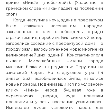
крике «Никá!» («побеждай»). (Ударение в
греческом слове «Ника» падает на последний
слог.)
Когда наступила ночь, здание префектуры
было сожжено восставшим народом,
захваченные в плен освобождены, отряды
стражи темниц перебиты. Был сильный ветер,
загорелись соседние с префектурой дома. По
городу разливалось огненное море; многие из
великолепнейших зданий Константинополя
пылали. Миролюбивые жители города
массами бежали в предместье Перу или на
азиатский берег. На следующее утро (14
января 532) возобновилась битва, начались
новые пожары. Поднимавшийся по условному
клику «Ника» народ бушевал уже в
окрестностях дворца, куда долетали
проклятия и угрозы; восстание усиливалось.
Император думал успокоить народ, дав