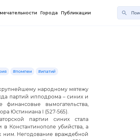
мечательности
Города
Публикации
рия
#помпеи
#ипатий
 крупнейшему народному мятежу
жда партий ипподрома – синих и
 финансовые вымогательства,
ра Юстиниана I (527-565).
аторской партии синих стала
в Константинополе убийства, а
к ним. Негодование враждебной