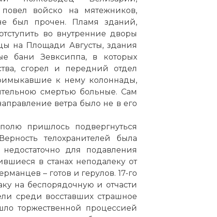
 повел войско на мятежников,
не был прочен. Пламя зданий,
отступить во внутренние дворы
цы на Площади Августы, здания
ые бани Зевксиппа, в которых
тва, сгорел и передний отдел
примыкавшие к нему колоннады,
ительною смертью больные. Сам
направление ветра было не в его
ополю пришлось подвергнуться
Верность телохранителей была
 недостаточно для подавления
ившиеся в станах неподалеку от
рманцев – готов и герулов. 17-го
ку на беспорядочную и отчасти
ели среди восставших страшное
ошло торжественной процессией