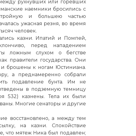
 между рухнувших или горевших
рманские наемники бросились с
стройную и большею частью
ачалась ужасная резня, во время
тысяч человек.
ались казни. Ипатий и Помпей,
клончиво, перед нападением
ты ложным слухом о бегстве
как правители государства. Они
 и брошены к ногам Юстиниана.
ору, а преднамеренно собрали
ить подавление бунта. Им не
 отведены в подземную темницу
я 532) казнены. Тела их были
ваны. Многие сенаторы и другие
вие восстановлено, а между тем
ылку, на казни. Спокойствие
е, что мятеж Ника был подавлен;