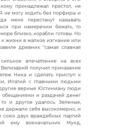
 кому принадлежал престол, не
Я не могу ходить без порфиры и
 придворными
да меня перестанут называть
шься при намерении бежать, то
 море близко, корабли готовы. Но
 к жизни в жалкое изгнание или
авиле древних: "самая славная
сильное впечатление на всех
а. Велизарий получил приказание
ятеж Ника и сделать приступ к
ели, Ипатий с главными людьми
 другие верные Юстиниану люди
и обещаниями и раздачей денег
то и другое удалось. Зеленые,
же держали себя высокомерно, и
й союз двух враждебных партий
ый ему военачальник Мунд,