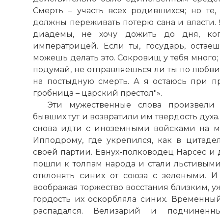
Смерть – участь всех родившихся; но те,
должны переживать потерю сана и власти. 
Юстиниан с
диадемы, не хочу дожить до дня, ког
Фото статьи:
императрицей. Если ты, государь, остае
можешь делать это. Сокровищ у тебя много;
подумай, не отправляешься ли ты по любви
на постыдную смерть. А я остаюсь при пр
гробница – царский престол"».
Эти мужественные слова произвели 
бывших тут и возвратили им твердость дух
снова идти с иноземными войсками на м
Ипподрому, где укрепился, как в цитад
своей партии. Евнух-полководец Нарсес и
пошли к толпам народа и стали льстивым
отклонять синих от союза с зелеными. И 
воображая торжество восстания близким, у
гордость их оскорбляла синих. Временны
распадался. Велизарий и подчиненн