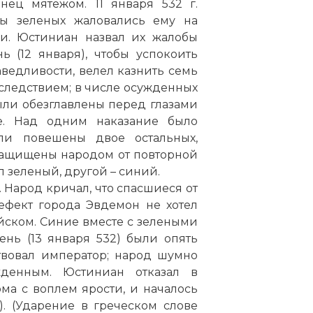
нец мятежом. 11 января 532 г.
ы зеленых жаловались ему на
и. Юстиниан назвал их жалобы
 (12 января), чтобы успокоить
ведливости, велел казнить семь
следствием; в числе осужденных
ыли обезглавлены перед глазами
е. Над одним наказание было
ли повешены двое остальных,
защищены народом от повторной
л зеленый, другой – синий.
 Народ кричал, что спасшиеся от
фект города Эвдемон не хотел
йском. Синие вместе с зелеными
нь (13 января 532) были опять
твовал император; народ шумно
денным. Юстиниан отказал в
а с воплем ярости, и началось
). (Ударение в греческом слове