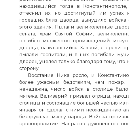
находившийся тогда в Константинополе,
оттеснил их, но достигнутый им успех 
горевших близ дворца, вынудило войска 
этого здания. Пылали великолепные двор
сената, храм Святой Софии, великолепн
погибло множество произведений искусс
дворца, называвшийся Халкой, сгорели 
пылали госпитали, и в них погибали муч
дворец уцелел только благодаря тому, что 
сторону.
Восстание Ника росло, и Константин
более ужасным бедствиям, чем пожар. 
ненадежна, число войск в столице было
мятежа. Велизарий призвал отряды, наход
столицы и состоявшие большей частью из ге
января он сделал с ними неожиданную ата
безоружную массу народа. Войска произв
кровопролитие. Напрасно духовенство п