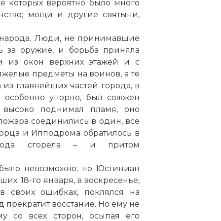
е которых вероятно было много
нство; мощи и другие святыни,
ь народа. Люди, не принимавшие
ь за оружие, и борьба приняла
и из окон верхних этажей и с
яжелые предметы на воинов, а те
 из главнейших частей города, в
о особенно упорно, был сожжен
р высоко поднимал пламя, оно
 пожара соединились в один, все
орца и Ипподрома обратилось в
орода сгорела – и притом
 было невозможно; но Юстиниан
их: 18-го января, в воскресенье,
в своих ошибках, поклялся на
д прекратит восстание. Но ему не
му со всех сторон, осыпая его