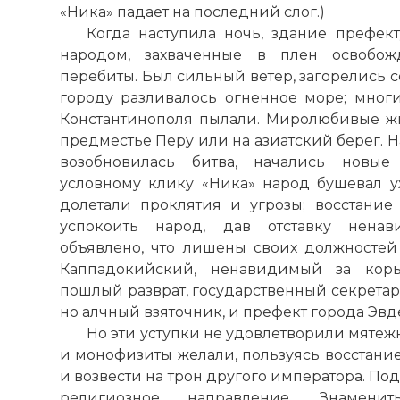
«Ника» падает на последний слог.)
Когда наступила ночь, здание префе
народом, захваченные в плен освобож
перебиты. Был сильный ветер, загорелись 
городу разливалось огненное море; мно
Константинополя пылали. Миролюбивые ж
предместье Перу или на азиатский берег. Н
возобновилась битва, начались новы
условному клику «Ника» народ бушевал уж
долетали проклятия и угрозы; восстание
успокоить народ, дав отставку ненав
объявлено, что лишены своих должносте
Каппадокийский, ненавидимый за кор
пошлый разврат, государственный секретар
но алчный взяточник, и префект города Эвд
Но эти уступки не удовлетворили мятеж
и монофизиты желали, пользуясь восстани
и возвести на трон другого императора. По
религиозное направление. Знамени