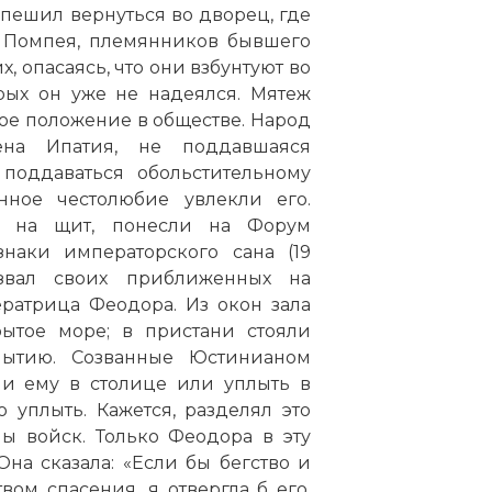
пешил вернуться во дворец, где
и Помпея, племянников бывшего
, опасаясь, что они взбунтуют во
рых он уже не надеялся. Мятеж
ое положение в обществе. Народ
ена Ипатия, не поддавшаяся
поддаваться обольстительному
нное честолюбие увлекли его.
я на щит, понесли на Форум
аки императорского сана (19
звал своих приближенных на
ратрица Феодора. Из окон зала
ытое море; в пристани стояли
лытию. Созванные Юстинианом
 ли ему в столице или уплыть в
 уплыть. Кажется, разделял это
ы войск. Только Феодора в эту
на сказала: «Если бы бегство и
ом спасения, я отвергла б его.