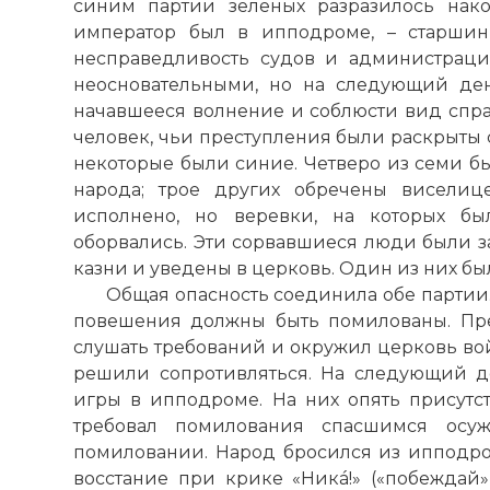
синим партии зеленых разразилось нако
император был в ипподроме, – старшин
несправедливость судов и администраци
неосновательными, но на следующий день
начавшееся волнение и соблюсти вид спра
человек, чьи преступления были раскрыты 
некоторые были синие. Четверо из семи б
народа; трое других обречены виселиц
исполнено, но веревки, на которых бы
оборвались. Эти сорвавшиеся люди были 
казни и уведены в церковь. Один из них бы
Общая опасность соединила обе партии.
повешения должны быть помилованы. Пре
слушать требований и окружил церковь во
решили сопротивляться. На следующий де
игры в ипподроме. На них опять присутс
требовал помилования спасшимся осуж
помиловании. Народ бросился из ипподром
восстание при крике «Никá!» («побеждай»