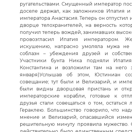
ругательствами. Смущенный император пос
☓
доселе держал, как заложников Ипатия 
императора Анастасия. Теперь он отпустил их
дворце телохранителей, на верность кото
получил теперь вождей, занимавших высок
провозгласил Ипатия императором. Ж
искушению, напрасно умоляла мужа не 
соблазн – убеждения друзей и собстве
Участники бунта Ника подняли Ипати
Константина
и возложили там на него зн
января)Услышав об этом, Юстиниан со
совещание; тут были и Велизарий, и импе
были видны дворцовая пристань и откр
императорские корабли, готовые к отп
друзья стали совещаться о том, остаться
Гераклею. Большинство говорило, что надо
мнение и Велизарий, опасавшийся измен
решительную минуту проявила мужество. О
действительно было единственным средств