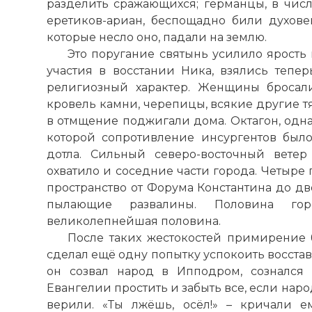
разделить сражающихся; германцы, в числ
еретиков-ариан, беспощадно били духове
которые несло оно, падали на землю.
Это поругание святынь усилило ярост
участия в восстании Ника, взялись тепер
религиозный характер. Женщины бросал
кровель камни, черепицы, всякие другие т
в отмщение поджигали дома. Октагон, одна
которой сопротивление инсургентов был
дотла. Сильный северо-восточный вете
охватило и соседние части города. Четыре
пространство от Форума
Константина
до дв
пылающие развалины. Половина г
великолепнейшая половина.
После таких жестокостей примирение
сделал ещё одну попытку успокоить восставш
он созвал народ в Ипподром, сознался 
Евангелии простить и забыть все, если наро
верили. «Ты лжёшь, осёл!» – кричали е