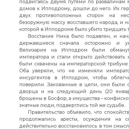
подвигаясь двумя путями по развалинам
домов к Ипподрому, дошли до него. Их ге
двух противоположных сторон на не
безоружную массу восставшего народа, и н
которой в Ипподроме было убито тридцать 
Восстание Ника было подавлен, и нач
державшиеся сначала осторожно и у
Велизария на Ипподром были обману
императора и стали открыто действовать 
были схвачены на императорской трибуне
Оба уверяли, что не изменяли императ
инсургентов в Ипподром, чтобы облегч
поверили. Закованные в цепи, они были
дворца и на следующий день (20 январ
брошены в Босфор, а имущества – конфиско
знатные люди, подверглись той же судьбе.
Правительство объявило, что спокойст
продолжались аресты, осуждения на сс
действительно восстановилось в том смысл