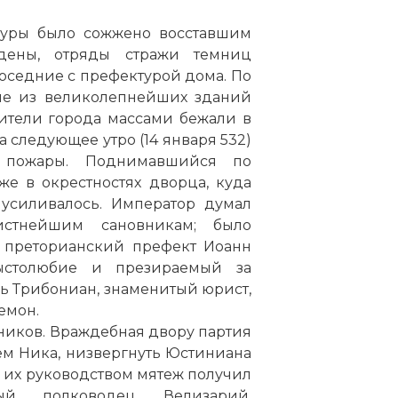
ктуры было сожжено восставшим
дены, отряды стражи темниц
соседние с префектурой дома. По
гие из великолепнейших зданий
ители города массами бежали в
а следующее утро (14 января 532)
е пожары. Поднимавшийся по
е в окрестностях дворца, куда
 усиливалось. Император думал
истнейшим сановникам; было
й преторианский префект Иоанн
ыстолюбие и презираемый за
ь Трибониан, знаменитый юрист,
емон.
ников. Враждебная двору партия
ем Ника, низвергнуть Юстиниана
д их руководством мятеж получил
тый полководец Велизарий,