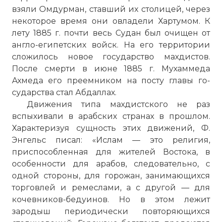
взяли Омдурман, ставший их столицей, через
некоторое время они овладели
Хартумом
. К
лету 1885 г. почти весь Судан был очищен от
англо-египетских войск. На его территории
сло­жилось новое государство махдистов.
После смерти в июне 1885 г. Мухаммеда
Ахмеда его преемником на посту главы го­
сударства стал Абдаллах.
Движения типа махдистского не раз
вспыхивали в арабских странах в прошлом.
Характеризуя сущность этих движений, Ф.
Энгельс писал: «Ислам — это религия,
приспособленная для жителей Востока, в
особенности для арабов, следовательно, с
одной стороны, для горожан, занимающихся
торговлей и ремес­лами, а с другой — для
кочевников-бедуинов. Но в этом лежит
зародыш периодически повторяющихся