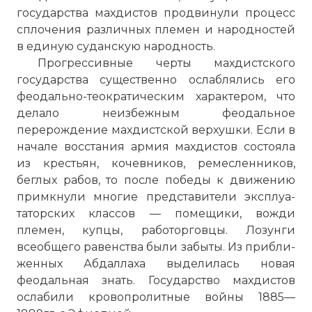
государства махдистов продвинули процесс
сплочения различных племен и народностей
в единую суданскую народ­ность.
Прогрессивные черты махдистского
Английские войска в Судане
государства существен­но ослаблялись его
Фото статьи:
феодально-теократическим характером, что
делало неизбежным феодальное
перерождение махдистской верхушки. Если в
начале восстания армия махдистов состояла
из крестьян, кочевников, ремесленников,
беглых рабов, то после победы к движению
примкнули многие представители эксплуа­
таторских классов — помещики, вожди
племен, купцы, работор­говцы. Лозунги
всеобщего равенства были забыты. Из прибли­
женных Абдаллаха выделилась новая
феодальная знать. Госу­дарство махдистов
ослабили кровопролитные войны 1885—