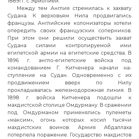
1889гг. с Эфиопией.
Между тем Англия стремилась к захвату
Судана. К верхо­вьям Нила продвигались
французы. Английские колонизаторы хотели
опередить своих французских соперников.
При этом они решили осуществить захват
Судана силами контролируемой ими
египетской армии на египетские средства. В
1896 г. англо-еги­петские войска под
командованием Г. Китченера начали на­
ступление на Судан. Одновременно с их
продвижением вверх по Нилу
прокладывалась железнодорожная линия. В
1898 г. войска Китченера подошли к
махдистской столице Омдурману. В сражении
под Омдурманом применялись пулеметы
«максим», огонь которых косил тысячи
махдистских воинов. Армия Абдал­лаха
потерпела поражение. Государство махдистов