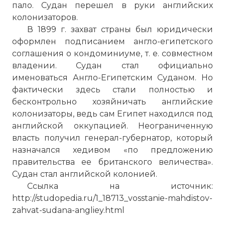
пало. Судан перешел в руки английских
колонизаторов.
В 1899 г. захват страны был юридически
оформлен подпи­санием англо-египетского
соглашения о кондоминиуме, т. е. совместном
владении. Судан стал официально
именоваться Ан­гло-Египетским Суданом. Но
фактически здесь стали полностью и
бесконтрольно хозяйничать английские
колонизаторы, ведь сам Египет находился под
английской оккупацией. Неограни­ченную
власть получил генерал-губернатор, который
назначался хедивом «по предложению
правительства ее британского вели­чества».
Судан стал английской колонией.
Ссылка на источник:
http://studopedia.ru/1_18713_vosstanie-mahdistov-
zahvat-sudana-angliey.html