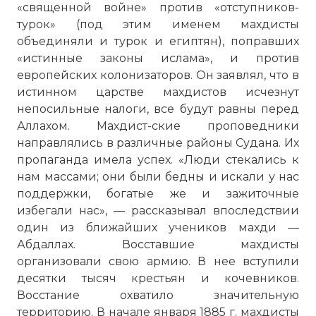
«священной войне» против «отступников-
турок» (под этим име­нем махдисты
объединяли и турок и египтян), поправших
«истинные законы ислама», и против
европейских колонизато­ров. Он заявлял, что в
истинном царстве махдистов исчезнут
непосильные налоги, все будут равны перед
Аллахом. Махдист-ские проповедники
направлялись в различные районы Судана. Их
пропаганда имела успех. «Люди стекались к
нам массами; они были бедны и искали у нас
поддержки, богатые же и за­житочные
избегали нас», — рассказывал впоследствии
один из ближайших учеников махди —
Абдаллах. Восставшие махдисты
организовали свою армию. В нее вступили
десятки тысяч крестьян и кочевников.
Восстание охва­тило значительную
территорию. В начале января 1885 г. мах­дисты