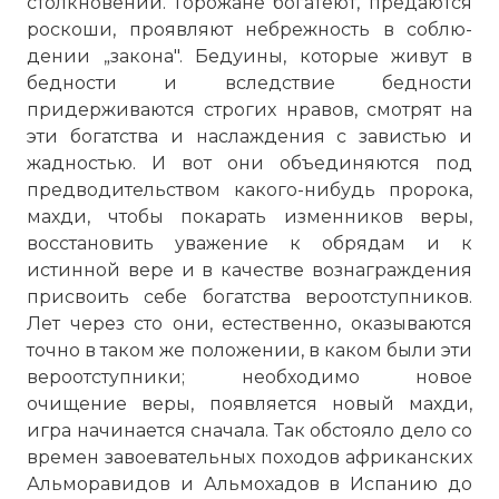
столкновений. Горожане богатеют, предаются
роскоши, проявляют небрежность в соблю­
дении „закона". Бедуины, которые живут в
бедности и вслед­ствие бедности
придерживаются строгих нравов, смотрят на
эти богатства и наслаждения с завистью и
жадностью. И вот они объединяются под
предводительством какого-нибудь проро­ка,
махди, чтобы покарать изменников веры,
восстановить ува­жение к обрядам и к
истинной вере и в качестве вознагражде­ния
присвоить себе богатства вероотступников.
Лет через сто они, естественно, оказываются
точно в таком же положении, в каком были эти
вероотступники; необходимо новое
очищение веры, появляется новый махди,
игра начинается сначала. Так обстояло дело со
времен завоевательных походов африканских
Альморавидов и Альмохадов в Испанию до