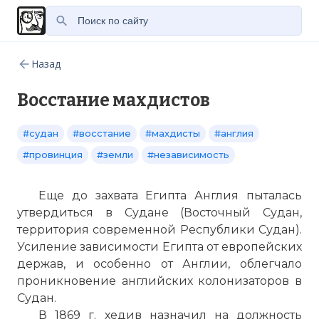
Назад
Восстание махдистов
#судан
#восстание
#махдисты
#англия
#провинция
#земли
#независимость
Еще до захвата Египта Англия пыталась
утвердиться в Судане (Восточный Судан,
территория современной Республики Су­дан).
Усиление зависимости Египта от европейских
держав, и особенно от Англии, облегчало
проникновение английских коло­низаторов в
Судан.
В 1869 г. хедив назначил на должность