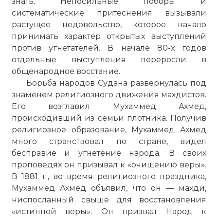
знать. Непосильные поборы и
систематические притеснения вызывали
растущее недоволь­ство, которое начало
принимать характер открытых выступле­ний
против угнетателей. В начале 80-х годов
отдельные выступ­ления переросли в
общенародное восстание.
Борьба народов Судана развернулась под
знаменем рели­гиозного движения махдистов.
Его возглавил Мухаммед Ахмед,
происходивший из семьи плотника. Получив
религиозное обра­зование, Мухаммед Ахмед
много странствовал по стране, видел
бесправие и угнетение народа. В своих
проповедях он призывал к «очищению веры».
В 1881 г., во время религиозного праздника,
Мухаммед Ахмед объявил, что он — махди,
ниспосланный свы­ше для восстановления
«истинной веры». Он призвал Народ к