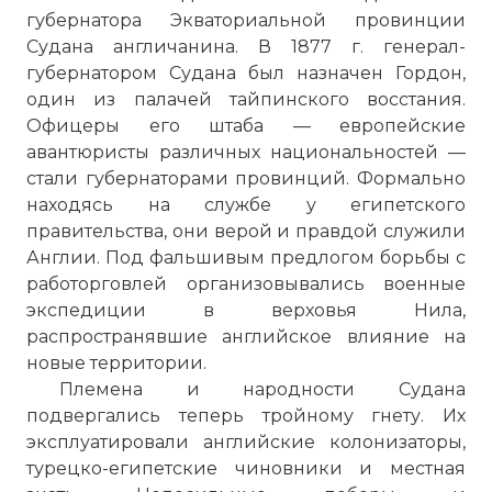
губернатора Эквато­риальной провинции
Судана англичанина. В 1877 г. генерал-
губернатором Судана был назначен Гордон,
один из палачей тайпинского восстания.
Офицеры его штаба — европейские
авантюристы различных национальностей —
стали губернатора­ми провинций. Формально
находясь на службе у египетского
правительства, они верой и правдой служили
Англии. Под фальшивым предлогом борьбы с
работорговлей организовыва­лись военные
экспедиции в верховья Нила,
распространявшие английское влияние на
новые территории.
Племена и народности Судана
подвергались теперь тройно­му гнету. Их
эксплуатировали английские колонизаторы,
турец­ко-египетские чиновники и местная