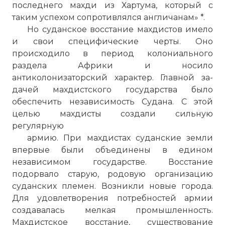
последнего махди из
Хартума
, который с
таким успехом сопротивлялся англича­нам» *.
Но суданское восстание махдистов имело
и свои специфиче­ские черты. Оно
происходило в период колониального
раздела Африки и носило
антиколонизаторский характер. Главной за­
дачей махдистского государства было
обеспечить независимость Судана. С этой
целью махдисты создали сильную
регулярную
армию. При махдистах суданские земли
впервые были объеди­нены в едином
☓
независимом государстве. Восстание
подорвало старую, родовую организацию
суданских племен. Возникли но­вые города.
Для удовлетворения потребностей армии
создава­лась мелкая промышленность.
Махдистское восстание, сущест­вование