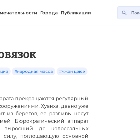
мечательности
Города
Публикации
овязок
ция
#народная масса
#чжан цзюэ
парата прекращаются регулярный
ооружениями. Хуанхэ, давно уже
т из берегов, ее разливы несут
мей. Бюрократический аппарат
 выросший до колоссальных
ю силу, поглощающую основной