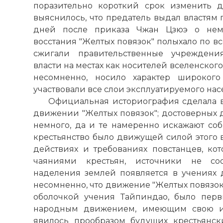
поразительно короткий срок изменить д
выяснилось, что предатель выдал властям 
дней после приказа Чжан Цзюэ о нем
восстания "Желтых повязок" полыхало по в
сжигали правительственные учреждения
власти на местах как носителей вселенского 
несомненно, носило характер широког
участвовали все слои эксплуатируемого нас
Официальная историография сделала вс
движении "Желтых повязок"; достоверных 
немного, да и те намеренно искажают собы
крестьянство было движущей силой этого в
действиях и требованиях повстанцев, ко
чаяниями крестьян, источники не соо
наделения землей появляется в учениях д
несомненно, что движение "Желтых повязок
оболочкой учения Тайпиндао, было пер
народным движением, имеющим свою иде
явилось прообразом будущих крестьянск