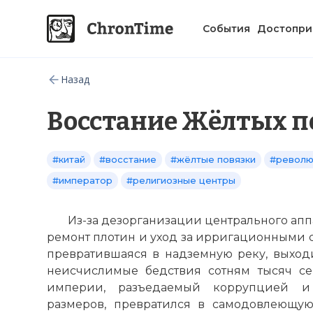
События
Достопри
Назад
Восстание Жёлтых п
#китай
#восстание
#жёлтые повязки
#револю
#император
#религиозные центры
Из-за дезорганизации центрального ап
ремонт плотин и уход за ирригационными с
превратившаяся в надземную реку, выходи
неисчислимые бедствия сотням тысяч се
империи, разъедаемый коррупцией и
размеров, превратился в самодовлеющу