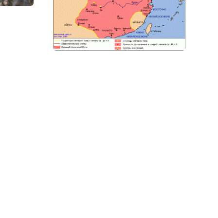
 с отрядами
али около
о 204 года н.