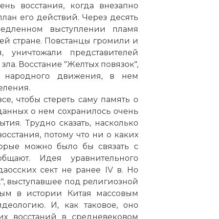
ень восстания, когда внезапно
план его действий. Через десять
едленном выступлении пламя
сей стране. Повстанцы громили и
, уничтожали представителей
зла. Восстание "Желтых повязок",
о народного движения, в нем
еления.
е, чтобы стереть саму память о
данных о нем сохранилось очень
тия. Трудно сказать, насколько
осстания, потому что ни о каких
торые можно было бы связать с
бщают. Идея уравнительного
аосских сект не ранее IV в. Но
", выступавшее под религиозной
вым в истории Китая массовым
ологию. И, как таковое, оно
их восстаний в средневековом