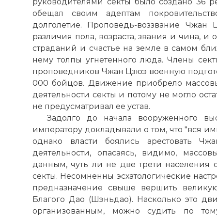
руководителями секты было создано 36 р
обещал своим адептам покровительств
долголетие. Проповедь-воззвание Чжан 
различия пола, возраста, звания и чина, 
страданий и счастье на земле в самом бл
нему толпы угнетенного люда. Члены сек
проповедников Чжан Цзюэ военную подгото
000 бойцов. Движение приобрело массовы
деятельности секты и потому не могло оста
не предусматривал ее устав.
Задолго до начала вооруженного вы
императору докладывали о том, что "вся и
однако власти боялись арестовать Чж
деятельности, опасаясь, видимо, массо
данным, чуть ли не две трети населения 
секты. Несомненны эсхатологические настр
предназначение свыше вершить велику
Благого Дао (Шэньдао). Насколько это д
организованным, можно судить по том