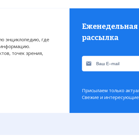
Еженедельная
рассылка
ю энциклопедию, где
 информацию.
тов, точек зрения,
Присылаем только актуа
Свежие и интересующие 