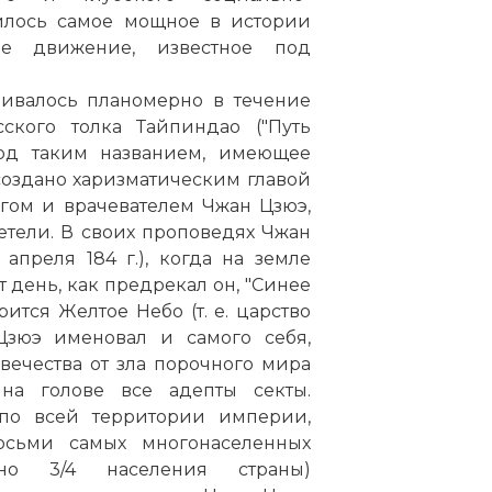
зилось самое мощное в истории
ое движение, известное под
ливалось планомерно в течение
ского толка Тайпиндао ("Путь
под таким названием, имеющее
создано харизматическим главой
агом и врачевателем Чжан Цзюэ,
тели. В своих проповедях Чжан
апреля 184 г.), когда на земле
т день, как предрекал он, "Синее
рится Желтое Небо (т. е. царство
Цзюэ именовал и самого себя,
вечества от зла порочного мира
на голове все адепты секты.
по всей территории империи,
осьми самых многонаселенных
но 3/4 населения страны)