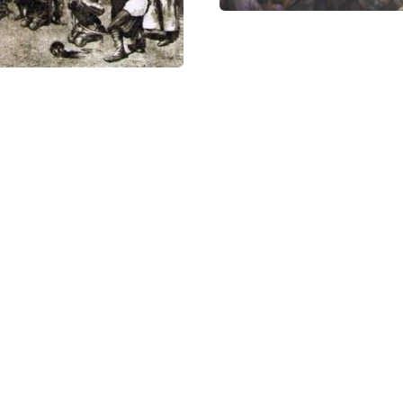
после 184 г. отряды «желтых повязок» объединились
 и продолжали борьбу. Всего в восстании участвов
ов человек. Крестьянская война длилась 20 лет — д