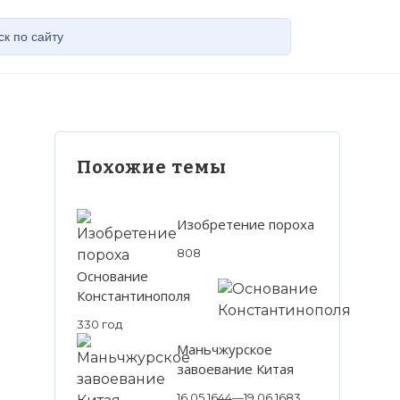
Похожие темы
Изобретение пороха
808
Основание
Константинополя
330 год
Маньчжурское
завоевание Китая
16.05.1644—19.06.1683