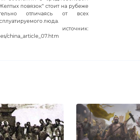
елтых повязок" стоит на рубеже
тельно отличаясь от всех
сплуатируемого люда.
источник:
cles/china_article_07.htm