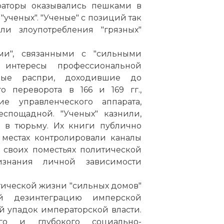
раторы оказывались пешками в
"ученых". "Ученые" с позиций так
ли злоупотребления "грязных"
ми", связанными с "сильными
 интересы профессиональной
нные распри, доходившие до
о переворота в 166 и 169 гг.,
 управленческого аппарата,
еспощадной. "Ученых" казнили,
и в тюрьму. Их книги публично
 местах контролировали каналы
 своих поместьях политической
изнания личной зависимости
тической жизни "сильных домов"
й дезинтеграцию имперской
 упадок императорской власти.
ого и глубокого социально-