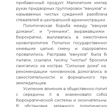
прибавочный продукт. Малолетние импе
руках придворных группировок "евнухов" и 
называемых чистых суждений разоблача
стяжателей в центральной администрации.
Политическая борьба между "евнуха
домами", и "учеными", выражавшими
бюрократии, выливалась в ожесточе
кровопролития. Попытки государственног
имевшие целью смену и оздоровление
провалились. Расправа "евнухов" была б
пытали, ссылали, тысячу "чистых" бросил
сжигались на кострах. "Сильные дома" на
рекомендации чиновников, домогались в
самостоятельности и формального пр
земледельцев.
Усиление влияния в общественно-поли
с середины II в. знаменовало собо
бюрократической системы и окончательный
В обстановке затяжного политическ