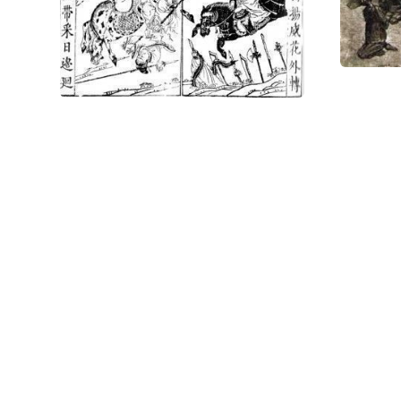
Оставшиеся 
«Черных гор»
двух миллион
э.
Фото статьи: