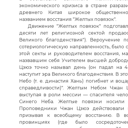
экономического кризиса в стране разра
древнего Китая широкое общественн
названием восстания "Желтых повязок".
Движение "Желтых повязок" подготав
десяти лет религиозной сектой продаос
Великого благоденствия"). Вероучение 
сотериологическую направленность, было 
этой секты и руководителем восстания, м
назвавшим себя Учителем высшей доброде
Цзюэ точно называл день (он падал на 4 
наступит эра Великого благоденствия. В это
Небо (т. е. династия Хань) погибнет и воца
справедливости)". Желтым Небом Чжан 
выступая в роли мессии — спасителя чело
Синего Неба. Желтые повязки носили 
Проповедники Чжан Цзюэ действовали 
призывая к всеобщему восстанию. В в
провинциях (где было сосредоточе