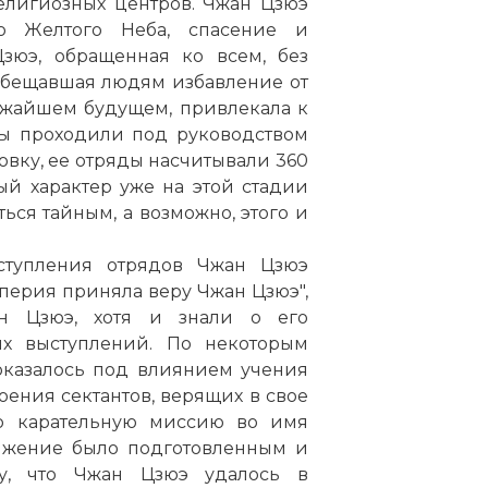
елигиозных центров. Чжан Цзюэ
о Желтого Неба, спасение и
Цзюэ, обращенная ко всем, без
и обещавшая людям избавление от
ижайшем будущем, привлекала к
ты проходили под руководством
вку, ее отряды насчитывали 360
й характер уже на этой стадии
ться тайным, а возможно, этого и
ступления отрядов Чжан Цзюэ
мперия приняла веру Чжан Цзюэ",
ан Цзюэ, хотя и знали о его
вых выступлений. По некоторым
оказалось под влиянием учения
оения сектантов, верящих в свое
ю карательную миссию во имя
вижение было подготовленным и
у, что Чжан Цзюэ удалось в