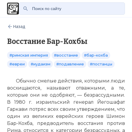
Назад
Восстание Бар-Кохбы
#римская империя
#восстание
#бар-кохба
#евреи
#иудаизм
#подавление
#постанцы
Обычно смелые действия, которыми люди
восхищаются, называют отважными, а те,
которые они не одобряют, — безрассудными.
В 1980 г. израильский генерал Йегошафат
Гаркави потряс всех своим утверждением, что
один из великих еврейских героев Шимон
Бар-Кохба, предводитель восстания против
Рима, относится к категории безрассудных, а