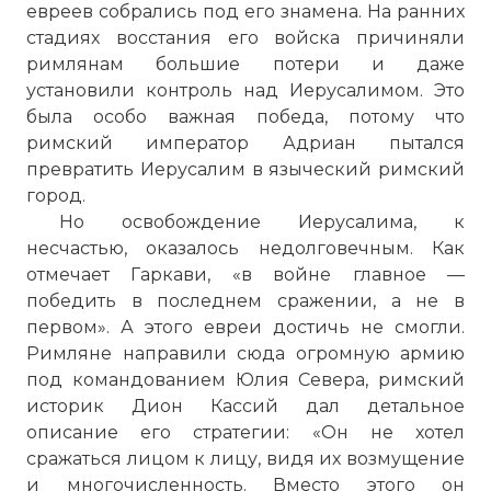
евреев собрались под его знамена. На ранних
стадиях восстания его войска причиняли
римлянам большие потери и даже
установили контроль над Иерусалимом. Это
была особо важная победа, потому что
римский император Адриан пытался
превратить Иерусалим в языческий римский
город.
Но освобождение Иерусалима, к
несчастью, оказалось недолговечным. Как
отмечает Гаркави, «в войне главное —
победить в последнем сражении, а не в
первом». А этого евреи достичь не смогли.
Римляне направили сюда огромную армию
под командованием Юлия Севера, римский
историк Дион Кассий дал детальное
описание его стратегии: «Он не хотел
сражаться лицом к лицу, видя их возмущение
и многочисленность. Вместо этого он