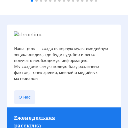
Наша цель — создать первую мультимедийную
энциклопедию, где будет удобно и легко
получать необходимую информацию.
Мы создаем самую полную базу различных
Шимон Бар-Кохба (ивр. ‏שמעון בר כוכבא с
фактов, точек зрения, мнений и медийных
материалов.
арамейского — Шимон сын звезды‏‎‎‎) —
предводитель иудеев в восстании
против римлян при императоре
О нас
Адриане, в 131—135 гг. н. э.
Фото статьи:
Еженедельная
рассылка