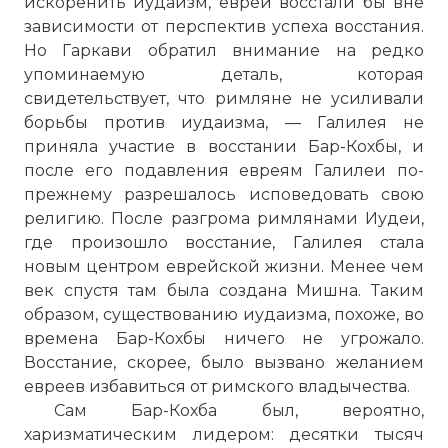
искоренить иудаизм, евреи восстали бы вне
зависимости от перспектив успеха восстания.
Но Гаркави обратил внимание на редко
упоминаемую деталь, которая
свидетельствует, что римляне не усиливали
борьбы против иудаизма, — Галилея не
приняла участие в восстании Бар-Кохбы, и
после его подавления евреям Галилеи по-
прежнему разрешалось исповедовать свою
религию. После разгрома римлянами Иудеи,
где произошло восстание, Галилея стала
новым центром еврейской жизни. Менее чем
век спустя там была создана Мишна. Таким
образом, существованию иудаизма, похоже, во
времена Бар-Кохбы ничего не угрожало.
Восстание, скорее, было вызвано желанием
евреев избавиться от римского владычества.
Сам Бар-Кохба был, вероятно,
харизматическим лидером: десятки тысяч