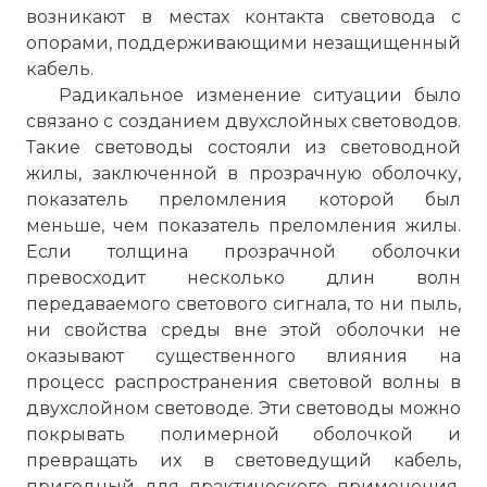
возникают в местах контакта световода с
☓
опорами, поддерживающими незащищенный
кабель.
Радикальное изменение ситуации было
связано с созданием двухслойных световодов.
Такие световоды состояли из световодной
жилы, заключенной в прозрачную оболочку,
показатель преломления которой был
меньше, чем показатель преломления жилы.
Если толщина прозрачной оболочки
Уже сегодня доказана
превосходит несколько длин волн
экспериментально возможность
передаваемого светового сигнала, то ни пыль,
получения на одном чипе 40 каналов
ни свойства среды вне этой оболочки не
WDM по 40 Гбит/с каждый. При этом пути
оказывают существенного влияния на
эволюции можно было бы установить
процесс распространения световой волны в
O/E/O регенераторы практически во всех
двухслойном световоде. Эти световоды можно
узлах сети, а необходимые
покрывать полимерной оболочкой и
дополнительные затраты
превращать их в световедущий кабель,
компенсировать более эффективным
пригодный для практического применения.