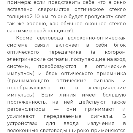
примера: если представить себе, что в окно
дорогих O/E/O преобразований.
вставлено сверхчистое оптическое стекло
Фото статьи:
толщиной 10 км, то оно будет пропускать свет
так же хорошо, как обычное оконное стекло
сантиметровой толщины!).
Кроме световода волоконно-оптическая
система связи включает в себя блок
оптического передатчика (в котором
электрические сигналы, поступающие на вход
системы, преобразуются в оптические
импульсы) и блок оптического приемника
(принимающего оптические сигналы и
преобразующего их в электрические
импульсы). Если линия имеет большую
протяженность, на ней действуют также
ретрансляторы — они принимают и
усиливают передаваемые сигналы. В
устройствах для ввода излучения в
волоконные световоды широко применяются