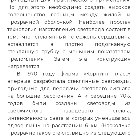
решением таких проблем, как
Но для этого необходимо создать высокое
улучшение аккумуляции, правил
совершенство границы между жилой и
планирования сети, оптического
прозрачной оболочкой. Наиболее простая
мониторинга и т.п.
технология изготовления световода состоит в
В рамках этих направлений эволюции
том, что стеклянный стержень-сердцевина
уже подготовлены некоторые
вставляется в плотно подогнанную
рекомендации ITU-T, другие же
стеклянную трубку с меньшим показателем
находятся в стадии разработки. В
преломления. Затем эта конструкция
качестве уже подготовленных можно
нагревается.
указать рекомендацию G.656 для
В 1970 году фирма «Корнинг гласс»
волокна с ненулевой дисперсией для
впервые разработала стеклянные световоды,
широкополосного оптического
пригодные для передачи светового сигнала
транспорта, расширение рекомендации
на большие расстояния. А к середине 70-х
G.959.1, куда включены системы 40 Мбит/
годов были созданы световоды из
с, и рекомендацию G.680, разрешающую
сверхчистого кварцевого стекла,
операторам использовать OADMs и PXCs
интенсивность света в которых уменьшалась
разных производителей и
вдвое лишь на расстоянии 6 км. (Насколько
интегрировать их в полностью
прозрачно такое стекло, видно из следующего
оптическую сеть AON без добавления