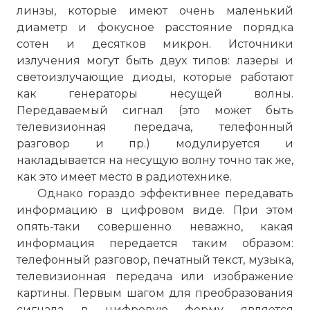
линзы, которые имеют очень маленький
с возможностью многократной
диаметр и фокусное расстояние порядка
циркуляции света (fiber loops in which
сотен и десятков микрон. Источники
light can circulate many times).
излучения могут быть двух типов: лазеры и
Параметры оптического волокна, систем
светоизлучающие диоды, которые работают
связи с оптическими усилителями и
как генераторы несущей волны.
метода передачи WDM
Передаваемый сигнал (это может быть
специфицированы целой группой
телевизионная передача, телефонный
разработанных ITU-T рекомендаций. Так,
разговор и пр.) модулируется и
рекомендация G.655 регламентировала
накладывается на несущую волну точно так же,
параметры одномодового оптического
как это имеет место в радиотехнике.
волокна со сдвинутой ненулевой
Однако гораздо эффективнее передавать
дисперсией, а рекомендации G.694.1 и
информацию в цифровом виде. При этом
G.694.2 определяли спектральные сетки
опять-таки совершенно неважно, какая
для приложений DWDM и CWDM.
информация передается таким образом:
Следующая группа рекомендаций ITU-T
телефонный разговор, печатный текст, музыка,
специфицировала характеристики
телевизионная передача или изображение
ВОСС, предназначенных для работы со
картины. Первым шагом для преобразования
специальными приложениями DWDM:
сигнала в цифровую форму является