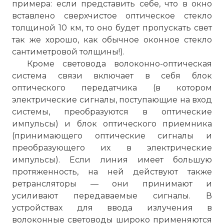
примера: если представить себе, что в окно
в 1990 году. Эксперименты 1991 года
вставлено сверхчистое оптическое стекло
показали возможность передачи данных
толщиной 10 км, то оно будет пропускать свет
со скоростью 2,5 Гбит/с более чем на
так же хорошо, как обычное оконное стекло
21000 км и со скоростью 5 Гбит/с более
сантиметровой толщины!).
чем на 14000 км при использовании
Кроме световода волоконно-оптическая
recirculating-loop configuration. Тем
система связи включает в себя блок
самым была подтверждена
оптического передатчика (в котором
принципиальная реальность
электрические сигналы, поступающие на вход
межконтинентальной связи с помощью
системы, преобразуются в оптические
подводных ВОСС с оптическими
импульсы) и блок оптического приемника
усилителями, а начиная же с 1996 года
(принимающего оптические сигналы и
стала возможной коммерческая
преобразующего их в электрические
эксплуатация трансатлантических и
импульсы). Если линия имеет большую
транстихоокеанских подводных
протяженность, на ней действуют также
волоконно-оптических систем связи,
ретрансляторы — они принимают и
число которых постоянно росло.
усиливают передаваемые сигналы. В
Примечание
устройствах для ввода излучения в
Recirculating-loop configuration – так
волоконные световоды широко применяются
называют шлейфы оптического волокна