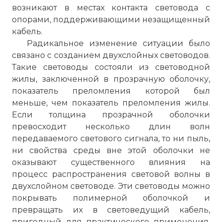
возникают в местах контакта световода с
☓
опорами, поддерживающими незащищенный
кабель.
Радикальное изменение ситуации было
связано с созданием двухслойных световодов.
Такие световоды состояли из световодной
жилы, заключенной в прозрачную оболочку,
показатель преломления которой был
меньше, чем показатель преломления жилы.
Если толщина прозрачной оболочки
превосходит несколько длин волн
передаваемого светового сигнала, то ни пыль,
ни свойства среды вне этой оболочки не
Недостатком 3-го поколения ВОСС была
оказывают существенного влияния на
необходимость применения
процесс распространения световой волны в
электронных усилителей через каждые
двухслойном световоде. Эти световоды можно
(70…80) км. Эта ситуация изменилась
покрывать полимерной оболочкой и
только в 1989 году с изобретением
превращать их в световедущий кабель,
оптических усилителей.
пригодный для практического применения.