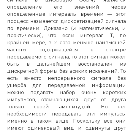
G.959.1 для связи между серверами
определение его значений через
доменов Интернет без линейных
определенные интервалы времени — этот
оптических усилителей;
процесс называется дискретизацией сигнала
G.698.1 для городских сетей доступа без
по времени. Доказано (и математически, и
линейных оптических усилителей;
практически), что если интервал T, по
G.698.2 для городских/региональных
крайней мере, в 2 раза меньше наивысшей
сетей доступа с линейными
частоты, содержащейся в спектре
оптическими усилителями;
передаваемого сигнала, то этот сигнал может
G.696.1 для магистральных (core) сетей c
быть в дальнейшем восстановлен из
оптическими усилителями;
дискретной формы без всяких искажений. То
G.973 для подводных систем без
есть вместо непрерывного сигнала без
линейных оптических усилителей;
ущерба для передаваемой информации
G.977 для подводных систем с
можно подавать набор очень коротких
линейными оптическими усилителями.
импульсов, отличающихся друг от друга
Наконец, рекомендация G.695
только своей амплитудой. Но нет
определяет системы CWDM для
необходимости передавать эти импульсы
городских сетей и сетей доступа.
именно в таком виде. Поскольку все они
Фото статьи:
имеют одинаковый вид и сдвинуты друг