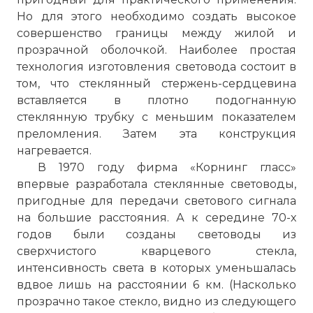
4-ое поколение ВОСС сделало
Но для этого необходимо создать высокое
возможным использование оптического
совершенство границы между жилой и
усиления для увеличения длины
прозрачной оболочкой. Наиболее простая
регенерационного участка и
технология изготовления световода состоит в
спектрального мультиплексирования
том, что стеклянный стержень-сердцевина
wavelength division multiplexing (WDM)
вставляется в плотно подогнанную
для увеличения агрегатной скорости
стеклянную трубку с меньшим показателем
передачи. Появление WDM положило
преломления. Затем эта конструкция
начало удвоению пропускной
нагревается.
способности системы каждые 6 месяцев.
В 1970 году фирма «Корнинг гласс»
В большинстве WDM систем затухание
впервые разработала стеклянные световоды,
длина регенерационного участка
пригодные для передачи светового сигнала
составляло 70…80 км и
на большие расстояния. А к середине 70-х
компенсировалось с помощью
годов были созданы световоды из
легированных эрбием оптических
сверхчистого кварцевого стекла,
усилителей. Такие усилители,
интенсивность света в которых уменьшалась
работающие в диапазоне частот C-band (1
вдвое лишь на расстоянии 6 км. (Насколько
530-1 565 nm), были разработаны после
прозрачно такое стекло, видно из следующего
1985 года и стали коммерчески доступны