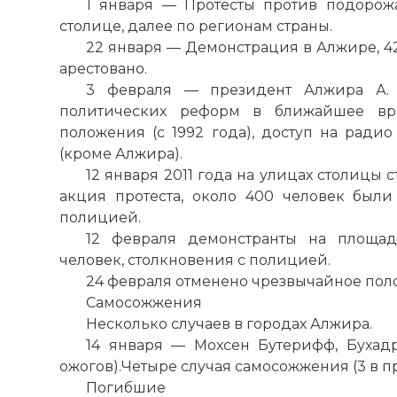
1 января — Протесты против подорож
столице, далее по регионам страны.
22 января — Демонстрация в Алжире, 42
арестовано.
3 февраля — президент Алжира А. 
политических реформ в ближайшее вр
положения (с 1992 года), доступ на ради
(кроме Алжира).
12 января 2011 года на улицах столицы 
акция протеста, около 400 человек был
полицией.
12 февраля демонстранты на площад
человек, столкновения с полицией.
24 февраля отменено чрезвычайное поло
Самосожжения
Несколько случаев в городах Алжира.
14 января — Мохсен Бутерифф, Бухадр
ожогов).Четыре случая самосожжения (3 в пр
Погибшие