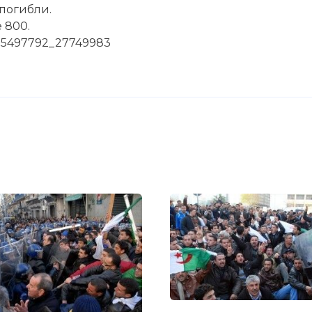
 погибли.
 800.
c-35497792_27749983