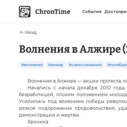
События
Достопри
Назад
Волнения в Алжире (
#волнения
#алжир
#самосожжения
#погибши
Волнения в Алжире — акции протеста, н
Начались с начала декабря 2010 года
безработицей, плохим положением молодё
Усилились под влиянием победы револ
резкое подорожание продовольствия, уд
демонстрации и жертвы.
Хроника