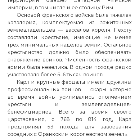
территории бывшей Западной Римской
империи, в том числе и ее столицу Рим.
Основой франкского войска была тяжелая
кавалерия, комплектуемая из зажиточных
землевладельцев — вассалов короля. Пехоту
составляли крестьяне, имеющие не менее
трех минимальных наделов земли. Остальное
крестьянство должно было обеспечивать
снаряжение воинов. Численность франкской
армии была невелика. В одном походе редко
участвовало более 5–6 тысяч воинов.
Карл и крупные феодалы имели дружины
профессиональных воинов — скары, которые
во время войны усиливались ополчением
крестьян и землевладельцев-
бенефициариев. Всего за время своего
царствования, с 768 по 814 год, Карл
предпринял 53 похода для завоевания
соседних с Франкским королевством земель.