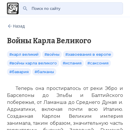
Назад
Войны Карла Великого
#карл великий
#войны
#завоевания в европе
#войны карла великого
#испания
#саксония
#бавария
#балканы
Теперь она простиралось от реки Эбро и
Барселоны до Эльбы и Балтийского
побережья, от Ламанша до Среднего Дуная и.
Адриатики, включая почти всю Италию.
Созданная Карлом Великим империя
занимала, таким образом, значительную часть