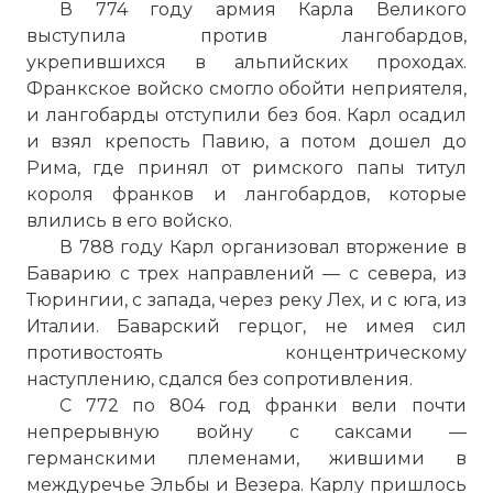
В 774 году армия Карла Великого
выступила против лангобардов,
укрепившихся в альпийских проходах.
Франкское войско смогло обойти неприятеля,
и лангобарды отступили без боя. Карл осадил
и взял крепость Павию, а потом дошел до
Рима, где принял от римского папы титул
короля франков и лангобардов, которые
влились в его войско.
В 788 году Карл организовал вторжение в
Баварию с трех направлений — с севера, из
Тюрингии, с запада, через реку Лех, и с юга, из
Италии. Баварский герцог, не имея сил
противостоять концентрическому
наступлению, сдался без сопротивления.
С 772 по 804 год франки вели почти
непрерывную войну с саксами —
германскими племенами, жившими в
междуречье Эльбы и Везера. Карлу пришлось