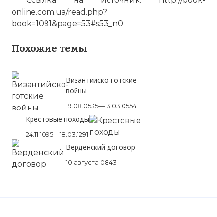
Ссылка на источник:
http://book-
online.com.ua/read.php?
book=1091&page=53#s53_n0
Похожие темы
Византийско-готские
войны
19.08.0535—13.03.0554
Крестовые походы
24.11.1095—18.03.1291
Верденский договор
10 августа 0843