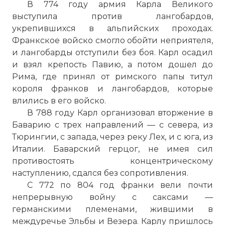
В 774 году армия Карла Великого
выступила против лангобардов,
укрепившихся в альпийских проходах.
Франкское войско смогло обойти неприятеля,
и лангобарды отступили без боя. Карл осадил
и взял крепость Павию, а потом дошел до
Рима, где принял от римского папы титул
короля франков и лангобардов, которые
влились в его войско.
В 788 году Карл организовал вторжение в
Баварию с трех направлений — с севера, из
Тюрингии, с запада, через реку Лех, и с юга, из
Италии. Баварский герцог, не имея сил
противостоять концентрическому
наступлению, сдался без сопротивления.
С 772 по 804 год франки вели почти
непрерывную войну с саксами —
германскими племенами, жившими в
междуречье Эльбы и Везера. Карлу пришлось