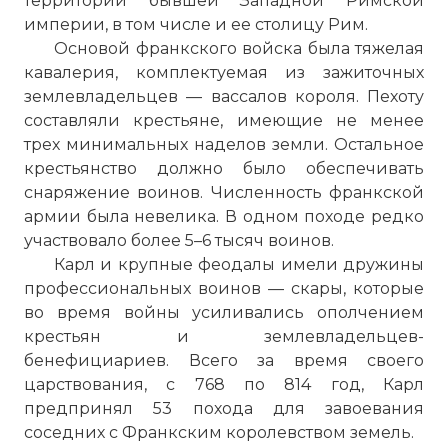
территории бывшей Западной Римской
империи, в том числе и ее столицу Рим.
Основой франкского войска была тяжелая
кавалерия, комплектуемая из зажиточных
землевладельцев — вассалов короля. Пехоту
составляли крестьяне, имеющие не менее
трех минимальных наделов земли. Остальное
крестьянство должно было обеспечивать
снаряжение воинов. Численность франкской
армии была невелика. В одном походе редко
участвовало более 5–6 тысяч воинов.
Карл и крупные феодалы имели дружины
профессиональных воинов — скары, которые
во время войны усиливались ополчением
крестьян и землевладельцев-
бенефициариев. Всего за время своего
царствования, с 768 по 814 год, Карл
предпринял 53 похода для завоевания
соседних с Франкским королевством земель.