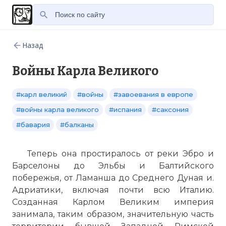
Назад
Войны Карла Великого
#карл великий
#войны
#завоевания в европе
#войны карла великого
#испания
#саксония
#бавария
#балканы
Теперь она простиралось от реки Эбро и
Барселоны до Эльбы и Балтийского
побережья, от Ламанша до Среднего Дуная и.
Адриатики, включая почти всю Италию.
Созданная Карлом Великим империя
занимала, таким образом, значительную часть