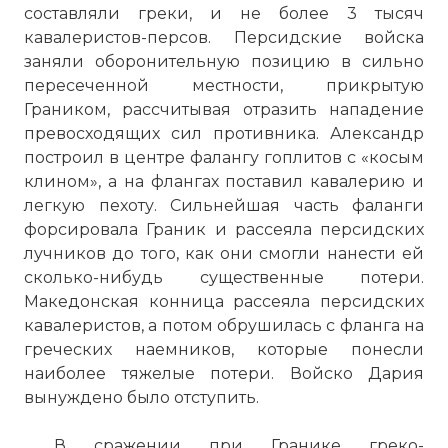
составляли греки, и не более 3 тысяч
кавалеристов-персов. Персидские войска
заняли оборонительную позицию в сильно
пересеченной местности, прикрытую
Граником, рассчитывая отразить нападение
превосходящих сил противника. Александр
построил в центре фалангу гоплитов с «косым
клином», а на флангах поставил кавалерию и
легкую пехоту. Сильнейшая часть фаланги
форсировала Граник и рассеяла персидских
лучников до того, как они смогли нанести ей
сколько-нибудь существенные потери.
Македонская конница рассеяла персидских
кавалеристов, а потом обрушилась с фланга на
греческих наемников, которые понесли
наиболее тяжелые потери. Войско Дария
вынуждено было отступить.
В сражении при Гранике греко-