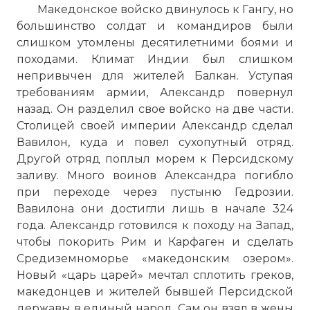
Македонское войско двинулось к Гангу, но
большинство солдат и командиров были
слишком утомлены десятилетними боями и
походами. Климат Индии был слишком
непривычен для жителей Балкан. Уступая
требованиям армии, Александр повернул
назад. Он разделил свое войско на две части.
Столицей своей империи Александр сделал
Вавилон, куда и повел сухопутный отряд.
Другой отряд поплыл морем к Персидскому
заливу. Много воинов Александра погибло
при переходе через пустыню Гедрозии.
Вавилона они достигли лишь в начале 324
года. Александр готовился к походу на Запад,
чтобы покорить Рим и Карфаген и сделать
Средиземноморье «македонским озером».
Новый «царь царей» мечтал сплотить греков,
македонцев и жителей бывшей Персидской
державы в единый народ. Сам он взял в жены