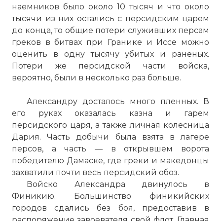
наемников было около 10 тысяч и что около
тысячи из них остались с персидским царем
до конца, то общие потери служивших персам
греков в битвах при Гранике и Иссе можно
оценить в одну тысячу убитых и раненых.
Потери же персидской части войска,
вероятно, были в несколько раз больше.
Александру досталось много пленных. В
его руках оказалась казна и гарем
персидского царя, а также личная колесница
Дария. Часть добычи была взята в лагере
персов, а часть — в открывшем ворота
победителю Дамаске, где греки и македонцы
захватили почти весь персидский обоз.
Войско Александра двинулось в
Финикию. Большинство финикийских
городов сдались без боя, предоставив в
распоряжение завоевателя свой флот. Главная