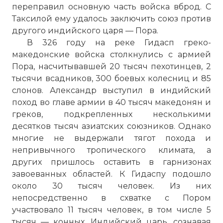
переправил основную часть войска вброд. С
Таксилой ему удалось заключить союз против
другого индийского царя — Пора.
В 326 году на реке Гидасп греко-
македонские войска столкнулись с армией
Пора, насчитывавшей 20 тысяч пехотинцев, 2
тысячи всадников, 300 боевых колесниц и 85
слонов. Александр выступил в индийский
поход во главе армии в 40 тысяч македонян и
греков, подкрепленных несколькими
десятков тысяч азиатских союзников. Однако
многие не выдержали тягот похода и
непривычного тропического климата, а
других пришлось оставить в гарнизонах
завоеванных областей. К Гидаспу подошло
около 30 тысяч человек. Из них
непосредственно в схватке с Пором
участвовало 11 тысяч человек, в том числе 5
тысяч — конных. Индийский царь, сознавая