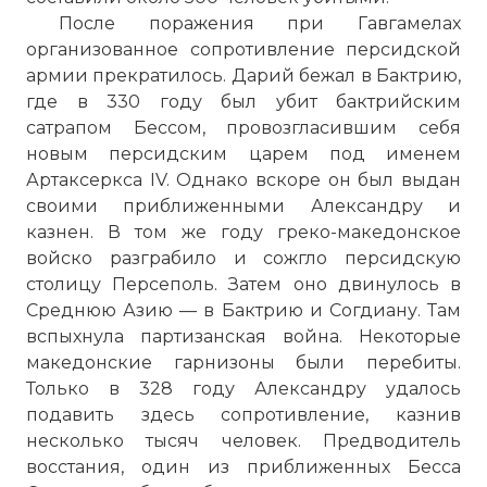
После поражения при Гавгамелах
организованное сопротивление персидской
армии прекратилось. Дарий бежал в Бактрию,
где в 330 году был убит бактрийским
сатрапом Бессом, провозгласившим себя
новым персидским царем под именем
Артаксеркса IV. Однако вскоре он был выдан
своими приближенными Александру и
казнен. В том же году греко-македонское
войско разграбило и сожгло персидскую
столицу
Персеполь
. Затем оно двинулось в
Среднюю Азию — в Бактрию и Согдиану. Там
вспыхнула партизанская война. Некоторые
македонские гарнизоны были перебиты.
Только в 328 году Александру удалось
подавить здесь сопротивление, казнив
несколько тысяч человек. Предводитель
восстания, один из приближенных Бесса