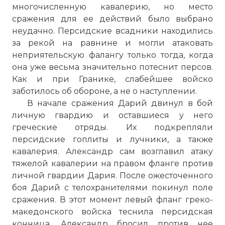
многочисленную кавалерию, но место
сражения для ее действий было выбрано
неудачно. Персидские всадники находились
за рекой на равнине и могли атаковать
неприятельскую фалангу только тогда, когда
она уже весьма значительно потеснит персов.
Как и при Гранике, слабейшее войско
заботилось об обороне, а не о наступлении.
В начале сражения Дарий двинул в бой
личную гвардию и оставшиеся у него
греческие отряды. Их подкрепляли
персидские гоплиты и лучники, а также
кавалерия. Александр сам возглавил атаку
тяжелой кавалерии на правом фланге против
личной гвардии Дария. После ожесточенного
боя Дарий с телохранителями покинул поле
сражения. В этот момент левый фланг греко-
македонского войска теснила персидская
конница. Александр бросил против нее