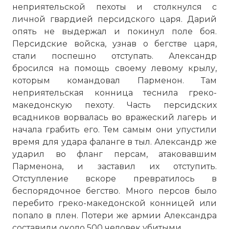
неприятельской пехоты и столкнулся с
личной гвардией персидского царя. Дарий
опять не выдержал и покинул поле боя.
Персидские войска, узнав о бегстве царя,
стали поспешно отступать. Александр
бросился на помощь своему левому крылу,
которым командовал Парменон. Там
неприятельская конница теснила греко-
македонскую пехоту. Часть персидских
всадников ворвалась во вражеский лагерь и
начала грабить его. Тем самым они упустили
время для удара фаланге в тыл. Александр же
ударил во фланг персам, атаковавшим
Парменона, и заставил их отступить.
Отступление вскоре превратилось в
беспорядочное бегство. Много персов было
перебито греко-македонской конницей или
попало в плен. Потери же армии Александра
составили около 500 человек убитыми.