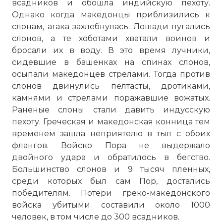
всадников и обошла индийскую пехоту.
Однако когда македонцы приблизились к
слонам, атака захлебнулась. Лошади пугались
слонов, а те хоботами хватали воинов и
бросали их в воду. В это время лучники,
сидевшие в башенках на спинах слонов,
осыпали македонцев стрелами. Тогда против
слонов двинулись пелтасты, дротиками,
камнями и стрелами поражавшие вожатых.
Раненые слоны стали давить индусскую
пехоту. Греческая и македонская конница тем
временем зашла неприятелю в тыл с обоих
флангов. Войско Пора не выдержало
двойного удара и обратилось в бегство.
Большинство слонов и 9 тысяч пленных,
среди которых был сам Пор, достались
победителям. Потери греко-македонского
войска убитыми составили около 1000
человек, в том числе до 300 всадников.