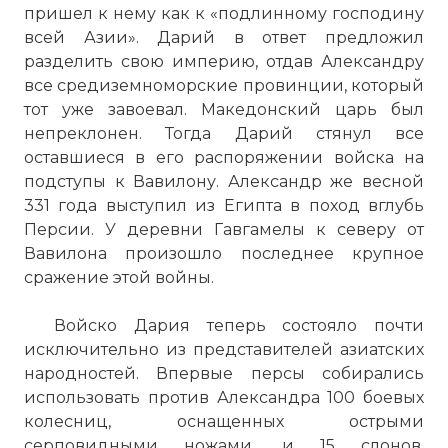
пришел к нему как к «подлинному господину
☓
всей Азии». Дарий в ответ предложил
разделить свою империю, отдав Александру
все средиземноморские провинции, который
тот уже завоевал. Македонский царь был
непреклонен. Тогда Дарий стянул все
оставшиеся в его распоряжении войска на
подступы к Вавилону. Александр же весной
331 года выступил из Египта в поход вглубь
Персии. У деревни Гавгамелы к северу от
Вавилона произошло последнее крупное
сражение этой войны.
Войско Дария теперь состояло почти
исключительно из представителей азиатских
народностей. Впервые персы собирались
использовать против Александра 100 боевых
колесниц, оснащенных острыми
серповидными ножами, и 15 слонов.