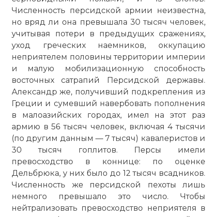
Численность персидской армии неизвестна,
но вряд ли она превышала 30 тысяч человек,
Би́тва при Гавгамелах (битва при
учитывая потери в предыдущих сражениях,
Арбе́лах, 1 октября 331 до н. э.) —
уход греческих наемников, оккупацию
решающее сражение между армиями
неприятелем половины территории империи
Александра Македонского и
и малую мобилизационную способность
персидского царя Дария III, после
восточных сатрапий Персидской державы.
которого империя Ахеменидов
Александр же, получивший подкрепления из
прекратила своё существование.
Греции и сумевший навербовать пополнения
Является выдающимся примером
в малоазийских городах, имел на этот раз
военного искусства.
армию в 56 тысяч человек, включая 4 тысячи
Фото статьи:
(по другим данным — 7 тысяч) кавалеристов и
30 тысяч гоплитов. Персы имели
превосходство в коннице: по оценке
Дельбрюка, у них было до 12 тысяч всадников.
Численность же персидской пехоты лишь
немного превышало это число. Чтобы
нейтрализовать превосходство неприятеля в