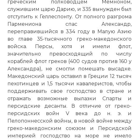
греческим полководцем Мемноном,
служившим царю Дарию, и 335 вынужден был
отступить к Геллеспонту. От полного разгрома
Пармениона спас Александр,
переправившийся в 334 году в Малую Азию
во главе 35-тысячного греко-македонского
войска. Персы, хотя и имели флот,
значительно превосходящий по числу
кораблей флот греков (400 судов против 160 у
Александра), не смогли помешать высадке.
Македонский царь оставил в Греции 12 тысяч
пехотинцев и 1,5 тысячи кавалеристов, чтобы
поддерживать свое господство в стране и
отражать возможные вылазки Спарты и
персидские десанты. В отличие от греко-
персидских войн V века до н. э. и
Пелопоннесской войны, в новой войне между
греко-македонским союзом и Персидской
империей господство на море не имело