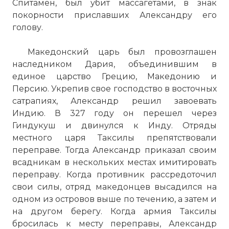
Спитамен, был убит массагетами, в знак
покорности приславших Александру его
голову.
Македонский царь был провозглашен
наследником Дария, объединившим в
единое царство Грецию, Македонию и
Персию. Укрепив свое господство в восточных
сатрапиях, Александр решил завоевать
Индию. В 327 году он перешел через
Гиндукуш и двинулся к Инду. Отряды
местного царя Таксилы препятствовали
переправе. Тогда Александр приказал своим
всадникам в нескольких местах имитировать
переправу. Когда противник рассредоточил
свои силы, отряд македонцев высадился на
одном из островов выше по течению, а затем и
на другом берегу. Когда армия Таксилы
бросилась к месту переправы, Александр