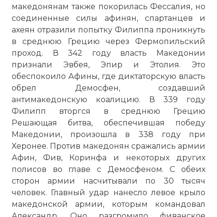
македонянам также покорилась Фессалия, но
соединенные силы афинян, спартанцев и
ахеян отразили попытку Филиппа проникнуть
в среднюю Грецию через Фермопильский
проход. В 342 году власть Македонии
признали Эвбея, Эпир и Этолия. Это
обеспокоило Афины, где диктаторскую власть
обрел Демосфен, создавший
антимакедонскую коалицию. В 339 году
Филипп вторгся в среднюю Грецию
Решающая битва, обеспечившая победу
Македонии, произошла в 338 году при
Херонее. Против македонян сражались армии
Афин, Фив, Коринфа и некоторых других
полисов во главе с Демосфеном. С обеих
сторон армии насчитывали по 30 тысяч
человек. Главный удар нанесло левое крыло
македонской армии, которым командовал
Александр. Оно разгромило фиванское