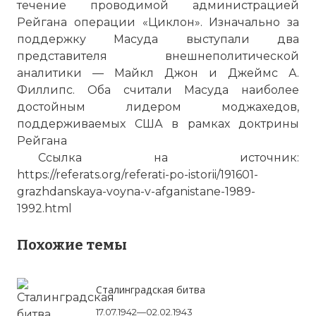
течение проводимой администрацией
Рейгана операции «Циклон». Изначально за
поддержку Масуда выступали два
представителя внешнеполитической
аналитики — Майкл Джон и Джеймс А.
☓
Филлипс. Оба считали Масуда наиболее
достойным лидером моджахедов,
поддерживаемых США в рамках доктрины
Рейгана
Ссылка на источник:
https://referats.org/referati-po-istorii/191601-
grazhdanskaya-voyna-v-afganistane-1989-
1992.html
Похожие темы
Афганские моджахеды (араб. مجاهد‎‎
mujāhid, mujahiddin) — члены
Сталинградская битва
нерегулярных вооружённых
17.07.1942—02.02.1943