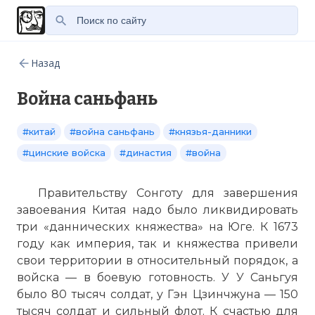
Назад
Война саньфань
#китай
#война саньфань
#князья-данники
#цинские войска
#династия
#война
Правительству Сонготу для завершения
завоевания Китая надо было ликвидировать
три «даннических княжества» на Юге. К 1673
году как империя, так и княжества привели
свои территории в относительный порядок, а
войска — в боевую готовность. У У Саньгуя
было 80 тысяч солдат, у Гэн Цзинчжуна — 150
тысяч солдат и сильный флот. К счастью для