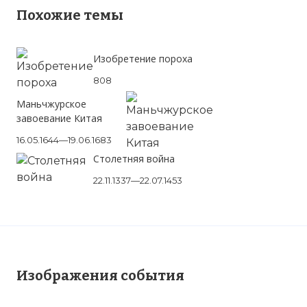
Похожие темы
Изобретение пороха
808
Маньчжурское
завоевание Китая
16.05.1644—19.06.1683
Столетняя война
22.11.1337—22.07.1453
Вернуться в статью:
Война саньфань
Изображения события