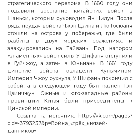
стратегического перелома. В 1680 году они
подавили восстание китайских войск в
Шэньси, которым руководил Ян Цилун. После
ряда неудач войска Чжэн Цзина и Лю Госюаня
отошли на острова у побережья, где были
разбиты в двух морских сражениях, и
эвакуировались на Тайвань. Под напором
«знамённых» войск силы У Шифаня отступили
в Гуйчжоу, а затем в Юньнань. В 1681 году
цинские войска овладели Куньмином.
Империя Чжоу рухнула, У Шифань покончил с
собой, а в следующем году был казнён Гэн
Цзинчжун. Южные и юго-западные районы
провинции Китая были присоединены к
Цинской империи.
Ссылка на источник: https://vk.com/pages?
oid=-3793237&p=Война_«трёх_князей-
данников»