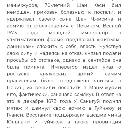
маньчжуров, 70-летний Шан Кэси был
немощен, прикован болезнью к постели, и
удерживал своего сына Шан Чжисина и
армию от столкновения с Пекином. Весной
1673 года молодой император в
ультимативной форме предложил «князьям-
данникам» сложить с себя власть. Чувствуя
свою силу и надеясь на отказ, князья подали
просьбы об отставке, однако в сентябре она
была принята. Император издал указ о
роспуске княжеских армий; самим
правителям было предложено явиться в
Пекин, их решили поселить в Маньчжурии
(что, фактически, означало ссылку). В ответ на
это в декабре 1673 года У Саньгуй поднял
мятеж и двинул свою армию в Гуйчжоу и
Гуанси. Восстание поддержали высшие чины
Юньнани и Гуйчжоу, а также провинция