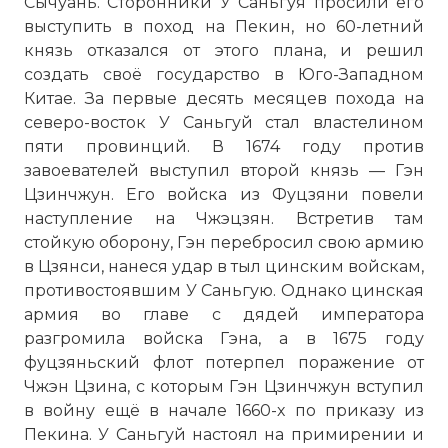
Сычуань. Сторонники У Саньгуя просили его
выступить в поход на Пекин, но 60-летний
князь отказался от этого плана, и решил
создать своё государство в Юго-Западном
Китае. За первые десять месяцев похода на
северо-восток У Саньгуй стал властелином
пяти провинций. В 1674 году против
завоевателей выступил второй князь — Гэн
Цзинчжун. Его войска из Фуцзяни повели
наступление на Чжэцзян. Встретив там
стойкую оборону, Гэн перебросил свою армию
в Цзянси, нанеся удар в тыл цинским войскам,
противостоявшим У Саньгую. Однако цинская
армия во главе с дядей императора
разгромила войска Гэна, а в 1675 году
фуцзяньский флот потерпел поражение от
Чжэн Цзина, с которым Гэн Цзинчжун вступил
в войну ещё в начале 1660-х по приказу из
Пекина. У Саньгуй настоял на примирении и