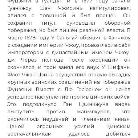
Фуцзяни в Гуандун и в 1677 году заняли
Гуанчжоу. Шан Чжисинь капитулировал,
☓
явился с повинной и был прощён. Он
сохранил титул, руководил обороной
побережья, но был лишён реальной власти. В
марте 1678 году У Саньгуй объявил в Хэнчжоу
о создании империи Чжоу, провозгласив себя
императором с династийным именем Чжоу-
ди. Через полгода после коронации он
скончался, и трон занял его внук У Шифань.
Флот Чжэн Цзина осуществил вторую высадку
крупных воинских соединений на побережье
Фуцзяни. Вместе с Лю Госюанем он начал
успешное наступление против цинских войск.
Это подтолкнуло Гэн Цзинчжуна вновь
выступить против маньчжуров, что
окончилось неудачей и пленением князя.
Рост Цинской империи
Ценой огромных усилий цинским
Фото статьи:
военачальникам удалось добиться