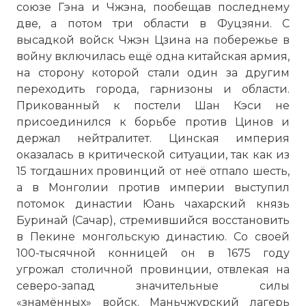
союзе Гэна и Чжэна, пообещав последнему
две, а потом три области в Фуцзяни. С
высадкой войск Чжэн Цзина на побережье в
войну включилась ещё одна китайская армия,
на сторону которой стали один за другим
переходить города, гарнизоны и области.
Прикованный к постели Шан Кэси не
присоединился к борьбе против Цинов и
держал нейтралитет. Цинская империя
оказалась в критической ситуации, так как из
15 тогдашних провинций от неё отпало шесть,
а в Монголии против империи выступил
потомок династии Юань чахарский князь
Буринай (Сачар), стремившийся восстановить
в Пекине монгольскую династию. Со своей
100-тысячной конницей он в 1675 году
угрожал столичной провинции, отвлекая на
северо-запад значительные силы
«знамённых» войск. Маньчжурский лагерь