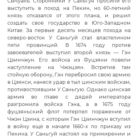
Сычуань. Сторонники У Саньгуя просили его
выступить в поход на Пекин, но 60-летний
князь отказался от этого плана, и решил
создать своё государство в Юго-Западном
Китае. За первые десять месяцев похода на
северо-восток У Саньгуй стал властелином
пяти провинций. В 1674 году против
завоевателей выступил второй князь — Гэн
Цзинчжун. Его войска из Фуцзяни повели
наступление на Чжэцзян. Встретив там
стойкую оборону, Гэн перебросил свою армию
в Цзянси, нанеся удар в тыл цинским войскам,
противостоявшим У Саньгую. Однако цинская
армия во главе с дядей императора
разгромила войска Гэна, а в 1675 году
фуцзяньский флот потерпел поражение от
Чжэн Цзина, с которым Гэн Цзинчжун вступил
в войну ещё в начале 1660-х по приказу из
Пекина. У Саньгуй настоял на примирении и