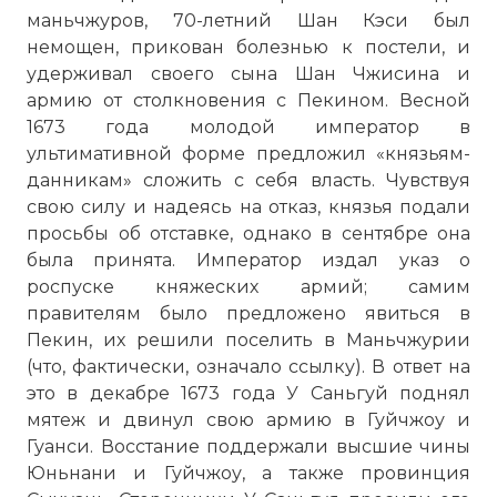
маньчжуров, 70-летний Шан Кэси был
немощен, прикован болезнью к постели, и
удерживал своего сына Шан Чжисина и
армию от столкновения с Пекином. Весной
1673 года молодой император в
ультимативной форме предложил «князьям-
данникам» сложить с себя власть. Чувствуя
свою силу и надеясь на отказ, князья подали
просьбы об отставке, однако в сентябре она
была принята. Император издал указ о
роспуске княжеских армий; самим
правителям было предложено явиться в
Пекин, их решили поселить в Маньчжурии
(что, фактически, означало ссылку). В ответ на
это в декабре 1673 года У Саньгуй поднял
мятеж и двинул свою армию в Гуйчжоу и
Гуанси. Восстание поддержали высшие чины
Юньнани и Гуйчжоу, а также провинция