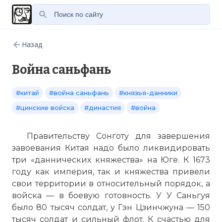
Назад
Война саньфань
#китай
#война саньфань
#князья-данники
#цинские войска
#династия
#война
Правительству Сонготу для завершения
завоевания Китая надо было ликвидировать
три «даннических княжества» на Юге. К 1673
году как империя, так и княжества привели
свои территории в относительный порядок, а
войска — в боевую готовность. У У Саньгуя
было 80 тысяч солдат, у Гэн Цзинчжуна — 150
тысяч солдат и сильный флот. К счастью для