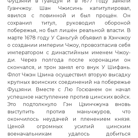
Фуцзяни в Гуандун и в 1677 году заняли
Гуанчжоу. Шан Чжисинь капитулировал,
☓
явился с повинной и был прощён. Он
сохранил титул, руководил обороной
побережья, но был лишён реальной власти. В
марте 1678 году У Саньгуй объявил в Хэнчжоу
о создании империи Чжоу, провозгласив себя
императором с династийным именем Чжоу-
ди. Через полгода после коронации он
скончался, и трон занял его внук У Шифань.
Флот Чжэн Цзина осуществил вторую высадку
крупных воинских соединений на побережье
Фуцзяни. Вместе с Лю Госюанем он начал
успешное наступление против цинских войск.
Это подтолкнуло Гэн Цзинчжуна вновь
Карта, изображающая постепенность
выступить против маньчжуров, что
захвата территорий армией династии
окончилось неудачей и пленением князя.
Кинг.
Ценой огромных усилий цинским
Фото статьи:
военачальникам удалось добиться