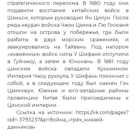
стратегического перелома. В 1680 году они
подавили восстание китайских войск в
Шэньси, которым руководил Ян Цилун. После
ряда неудач войска Чжэн Цзина и Лю Госюаня
отошли на острова у побережья, где были
разбиты в двух морских сражениях, и
эвакуировались на Тайвань. Под напором
«знамённых» войск силы У Шифаня отступили
в Гуйчжоу, а затем в Юньнань. В 1681 году
цинские войска овладели Куньмином.
Империя Чжоу рухнула, У Шифань покончил с
собой, а в следующем году был казнён Гэн
Цзинчжун. Южные и юго-западные районы
провинции Китая были присоединены к
Цинской империи.
Ссылка на источник: https://vk.com/pages?
oid=-3793237&p=Война_«трёх_князей-
данников»