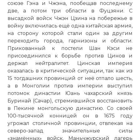
союзе Гэна и Чжэна, пообещав последнему
две, а потом три области в Фуцзяни. С
высадкой войск Чжэн Цзина на побережье в
войну включилась ещё одна китайская армия,
на сторону которой стали один за другим
переходить города, гарнизоны и области.
Прикованный к постели Шан Кэси не
присоединился к борьбе против Цинов и
держал нейтралитет. Цинская империя
оказалась в критической ситуации, так как из
15 тогдашних провинций от неё отпало шесть,
а в Монголии против империи выступил
потомок династии Юань чахарский князь
Буринай (Сачар), стремившийся восстановить
в Пекине монгольскую династию. Со своей
100-тысячной конницей он в 1675 году
угрожал столичной провинции, отвлекая на
северо-запад значительные силы
«знамённых» войск. Маньчжурский лагерь