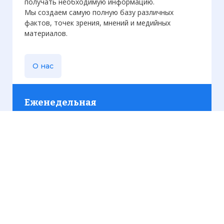
получать необходимую информацию.
Мы создаем самую полную базу различных
фактов, точек зрения, мнений и медийных
материалов.
О нас
Еженедельная
рассылка
Присылаем только актуальную информацию без
лишних писем. Свежие и интересующие вас
материалы.