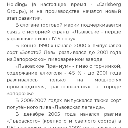
Hоlding» (в настоящее время - «Carlsberg
Group»), и на производстве начался новый
этап развития.
В слогане торговой марки подчеркивается
связь с историей страны, «Львівське - перше
українське пиво з 1715 року».
В конце 1990-х-начале 2000-х выпускался
сорт «Золотой Лев», разливался до 2001 года
на Запорожском пивоваренном заводе.
«Львовское Премиум» - пиво с горчинкой,
содержание алкоголя - 4,5 % - до 2001 года
разливалось только на мощностях
производителя, расположенных в городе
Запорожье.
В 2006-2007 годах выпускался также сорт
полутёмного пива «Львовская легенда».
В декабре 2005 года начался разлив
«Львовского» (крепкого и светлого сортов) в
ПЕТ-упаковки, а в марте 2007 года -также и в