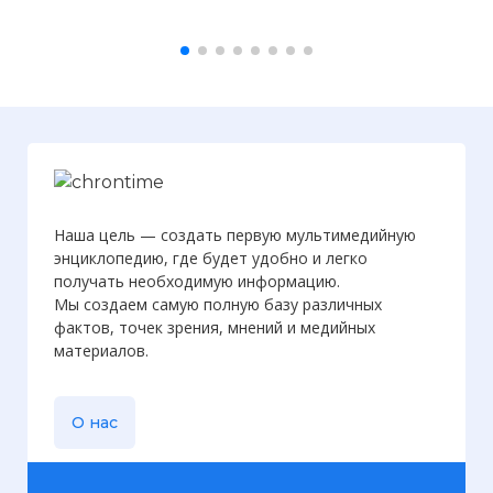
Внутри музея пивоварения (очень
большая деревянная пивная кружка)
Фото статьи:
Наша цель — создать первую мультимедийную
энциклопедию, где будет удобно и легко
получать необходимую информацию.
Мы создаем самую полную базу различных
фактов, точек зрения, мнений и медийных
материалов.
О нас