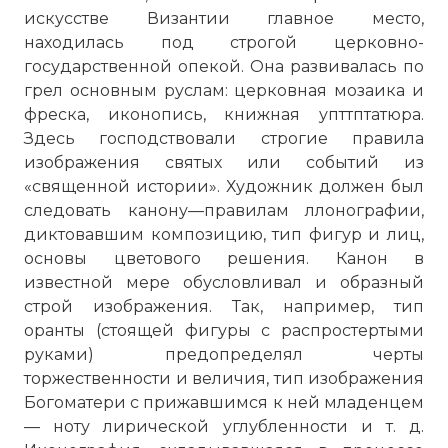
искусстве Византии главное место,
находилась под строгой церковно-
государственной опекой. Она развивалась по
грел основным руслам: церковная мозаика и
фреска, иконопись, книжная упттптатюра.
Здесь господствовали строгие правила
изображения святых или событий из
«священной истории». Художник должен был
следовать канону—правилам ллонографии,
диктовавшим композицию, тип фигур и лиц,
основы цветового решения. Канон в
известной мере обусловливал и образный
строй изображения. Так, например, тип
Церковь Сан-Витале в Равенне.
оранты (стоящей фигуры с распростертыми
Капитель. Ок. 547 г.
руками) предопределял черты
Фото статьи:
торжественности и величия, тип изображения
Богоматери с прижавшимся к ней младенцем
— ноту лирической углубленности и т. д.