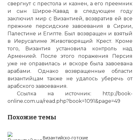
свергнут с престола и казнен, а его преемник
и сын Широе-Кавад в следующем году
заключил мир с Византией, возвратив ей все
прежние персидские завоевания в Сирии,
Палестине и Египте. Был возвращен и взятый
в Иерусалиме Животворящий Крест. Кроме
того, Византия установила контроль над
Арменией. После этого поражения Персия
уже не оправилась и вскоре была завоевана
арабами. Однако возвращенные области
византийцам также не удалось уберечь от
арабского завоевания.
Ссылка на источник:
http://book-
online.com.ua/read.php?book=1091&page=49
1 - тяжеловооруженный сасанидский
Похожие темы
воин; 2 - боевой слон армии Сасанидов.
Фото статьи:
Византийско-готские