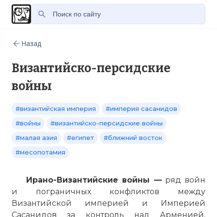
Назад
Византийско-персидские
войны
#византийская империя
#империя сасанидов
#войны
#византийско-персидские войны
#малая азия
#египет
#ближний восток
#месопотамия
Ирано-Византийские войны —
ряд войн
и пограничных конфликтов между
Византийской империей и Империей
Сасанидов за контроль над Арменией,