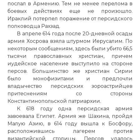
послал в Армению. Тем не менее перелома в
боевых действиях еще не произошло.
Ираклий потерпел поражение от персидского
полководца Рахзад.
В апреле 614 года после 20-дневной осады
армия Хосрова взяла штурмом Иерусалим. По
некоторым сообщениям, здесь были убито 66,5
тысячи православных христиан, причем
иудейское население выступило на стороне
персов. Большинство же христиан Сирии
было монофизитами и предпочли
владычество персидских зороастрийцев
притеснениям со стороны
Константинопольской патриархии.
К 618 году одна персидская армия
завоевала Египет. Армия же Шахина, пройдя
Малую Азию, в 614 году вышла к Босфору,
расположившись лагерем против
византийской столицы. Персов удалось