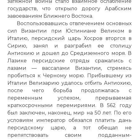
затяжной войны стало взаимное ослабление
государств, что открыло дорогу Арабским
завоеваниям Ближнего Востока.
Воспользовавшись отвлечением основных
сил Византии при Юстиниане Великом в
Италию, персидский царь Хосров вторгся в
Сирию, занял и разграбил ее столицу
Антиохию и дошел до Средиземного моря. В
Лазике персидские отряды сражались с
лазами — вассалами Византии, стремясь
пробиться к Черному морю. Прибывшему из
Италии Велизарию удалось отбить Антиохию,
после чего борьба продолжалась с
переменным успехом, прерываемая
краткосрочными перемириями. В 562 году
был заключен, наконец, мир на 50 лет. По его
условиям император обязался платить дань
персидскому царю, а тот обещал не
препятствовать своим подданным-