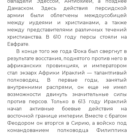
овладели Эдессой, Антиохией, а позднее
Дамаском. Здесь действия персидской
армии были облегчены междоусобицей
между иудеями и христианами, а также
между представителями различных течений
христианства. В 610 году персы стояли на
Евфрате.
В конце того же года Фока был свергнут в
результате восстания, поднятого против него в
африканских провинциях, и императором
стал экзарх Африки Ираклий — талантливый
полководец. В первые годы, занятый
внутренними распрями, он еще не имел
возможности двинуть значительные силы
против персов. Только в 613 году Ираклий
начал активные боевые действия на
восточной границе империи. Вместе с братом
Феодором он вторгся в Сирию, а войско под
командованием полководца Филиппика