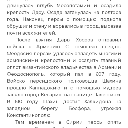
двинулась вглубь Месопотамии и осадила
крепость Дару. Осада затянулась на полтора
года. Наконец персы с помощью подкопа
обрушили стену и ворвались в город, вырезав
почти всех жителей.
После взятия Дары Хосров отправил
войска в Армению. С помощью псевдо-
Феодосия персам удалось овладеть многими
армянскими крепостями и осадить главный
оплот византийского владычества в Армении
Феодосиополь, который пал в 607 году.
Войско персидского полководца Шахина
прошло Каппадокию и с помощью иудеев
заняло город Кесарию на границе Палестины.
В 610 году Шахин достиг Халкидона на
западном берегу Босфора, угрожая
Константинополю.
Тем временем в Сирии персы опять