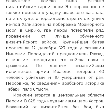
славянское войско было разбито
византийским гарнизоном. Это поражение не
только привело к упадку аварского каганата,
но и вынудило персидские отряды отступить
из-под Халкидона на побережье Мраморного
моря в Сирию, где персы потерпели ряд
поражений от лучше обученного
византийского войска. Крупнейшая битва
произошла 12 декабря 627 года у развалин
Ниневии Персидский предводитель Рахзад
и многие командиры его войска пали в
сражении. По данным византийских
источников, армия Ираклия потеряла 40
☓
человек убитыми и 10 умершими от ран.
Персов же, по сведениям арабского историка
Табари, пало 6 тысяч.
Ираклий вторгся в центральные области
Персии. В 628 году неудачливый царь Хосров,
бежавший от византийцев без боя, был