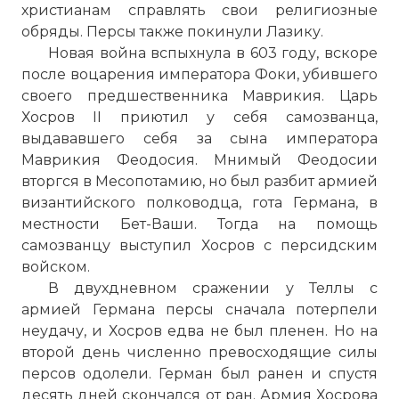
христианам справлять свои религиозные
обряды. Персы также покинули Лазику.
Новая война вспыхнула в 603 году, вскоре
после воцарения императора Фоки, убившего
своего предшественника Маврикия. Царь
Хосров II приютил у себя самозванца,
выдававшего себя за сына императора
Маврикия Феодосия. Мнимый Феодосии
вторгся в Месопотамию, но был разбит армией
византийского полководца, гота Германа, в
местности Бет-Ваши. Тогда на помощь
самозванцу выступил Хосров с персидским
войском.
В двухдневном сражении у Теллы с
армией Германа персы сначала потерпели
неудачу, и Хосров едва не был пленен. Но на
второй день численно превосходящие силы
персов одолели. Герман был ранен и спустя
десять дней скончался от ран. Армия Хосрова