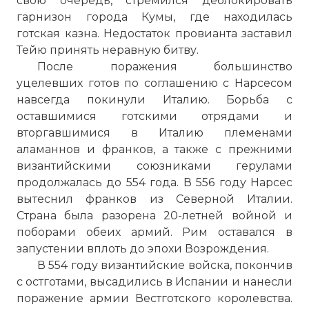
свою очередь, стремился деблокировать
гарнизон города Кумы, где находилась
готская казна. Недостаток провианта заставил
Тейю принять неравную битву.
После поражения большинство
уцелевших готов по соглашению с Нарсесом
навсегда покинули Италию. Борьба с
оставшимися готскими отрядами и
вторгавшимися в Италию племенами
аламаннов и франков, а также с прежними
византийскими союзниками герулами
продолжалась до 554 года. В 556 году Нарсес
вытеснил франков из Северной Италии.
Страна была разорена 20-летней войной и
поборами обеих армий. Рим оставался в
запустении вплоть до эпохи Возрождения.
В 554 году византийские войска, покончив
с остготами, высадились в Испании и нанесли
поражение армии Вестготского королевства.