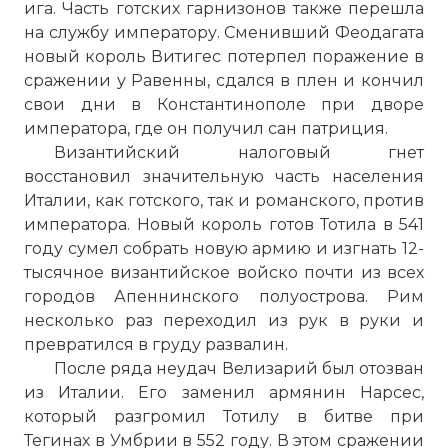
ига. Часть готских гарнизонов также перешла
на службу императору. Сменивший Феодагата
новый король Витигес потерпел поражение в
сражении у Равенны, сдался в плен и кончил
свои дни в Константинополе при дворе
императора, где он получил сан патриция.
Византийский налоговый гнет
восстановил значительную часть населения
Италии, как готского, так и романского, против
императора. Новый король готов Тотила в 541
году сумел собрать новую армию и изгнать 12-
тысячное византийское войско почти из всех
городов Апеннинского полуострова. Рим
несколько раз переходил из рук в руки и
превратился в груду развалин.
После ряда неудач Велизарий был отозван
из Италии. Его заменил армянин Нарсес,
который разгромил Тотилу в битве при
Тегинах в Умбрии в 552 году. В этом сражении