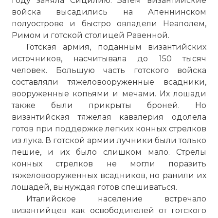
году заняла Сицилию. Затем византийские
войска высадились на Апеннинском
полуострове и быстро овладели Неаполем,
Римом и готской столицей Равенной.
Готская армия, поданным византийских
источников, насчитывала до 150 тысяч
человек. Большую часть готского войска
составляли тяжеловооруженные всадники,
вооруженные копьями и мечами. Их лошади
также были прикрыты броней. Но
византийская тяжелая кавалерия одолела
готов при поддержке легких конных стрелков
из лука. В готской армии лучники были только
пешие, и их было слишком мало. Стрелы
конных стрелков не могли поразить
тяжеловооруженных всадников, но ранили их
лошадей, вынуждая готов спешиваться.
Италийское население встречало
византийцев как освободителей от готского