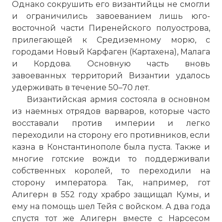
Однако сокрушить его византийцы не смогли
и ограничились завоеванием лишь юго-
восточной части Пиренейского полуострова,
прилегающей к Средиземному морю, с
городами Новый Карфаген (Картахена), Малага
и Кордова. Основную часть вновь
завоеванных территорий Византии удалось
удерживать в течение 50–70 лет.
Византийская армия состояла в основном
из наемных отрядов варваров, которые часто
восставали против империи и легко
переходили на сторону его противников, если
казна в Константинополе была пуста. Также и
многие готские вожди то поддерживали
собственных королей, то переходили на
сторону императора. Так, например, гот
Алигерн в 552 году храбро защищал Кумы, и
ему на помощь шел Тейя с войском. А два года
спустя тот же Алигерн вместе с Нарсесом