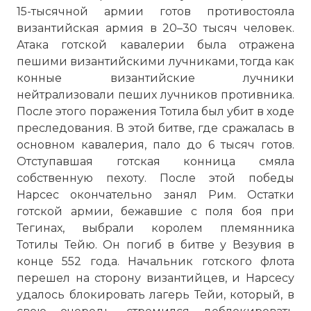
15-тысячной армии готов противостояла
византийская армия в 20–30 тысяч человек.
Атака готской кавалерии была отражена
пешими византийскими лучниками, тогда как
конные византийские лучники
нейтрализовали пеших лучников противника.
После этого поражения Тотила был убит в ходе
преследования. В этой битве, где сражалась в
основном кавалерия, пало до 6 тысяч готов.
Отступавшая готская конница смяла
собственную пехоту. После этой победы
Нарсес окончательно занял Рим. Остатки
готской армии, бежавшие с поля боя при
Тегинах, выбрали королем племянника
Тотилы Тейю. Он погиб в битве у Везувия в
конце 552 года. Начальник готского флота
перешел на сторону византийцев, и Нарсесу
удалось блокировать лагерь Тейи, который, в