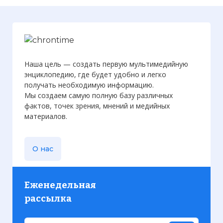
было расквартировано в Вифинии в VI—
VII вв. В армии было много остготов,
переселившихся в империю из Италии
под натиском лангобардов. Они
служили преимущественно в коннице.
Наша цель — создать первую мультимедийную
Остальные остготы служили лучниками в
энциклопедию, где будет удобно и легко
пехоте. Помимо готов, в византийской
получать необходимую информацию.
армии служили выходцы из Судана, а
Мы создаем самую полную базу различных
также берберы, арабы и гунны.
фактов, точек зрения, мнений и медийных
Фото статьи:
материалов.
О нас
Еженедельная
рассылка