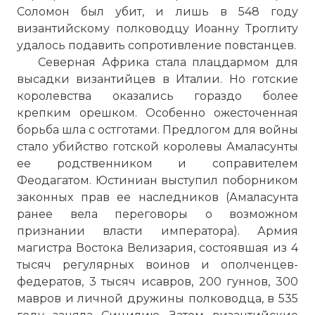
Соломон был убит, и лишь в 548 году
византийскому полководцу Иоанну Троглиту
удалось подавить сопротивление повстанцев.
Северная Африка стала плацдармом для
высадки византийцев в Италии. Но готские
королевства оказались гораздо более
крепким орешком. Особенно ожесточенная
борьба шла с остготами. Предлогом для войны
стало убийство готской королевы Амаласунты
ее родственником и соправителем
Феодагатом. Юстиниан выступил поборником
законных прав ее наследников (Амаласунта
ранее вела переговоры о возможном
признании власти императора). Армия
магистра Востока Велизария, состоявшая из 4
тысяч регулярных воинов и ополченцев-
федератов, 3 тысяч исавров, 200 гуннов, 300
мавров и личной дружины полководца, в 535