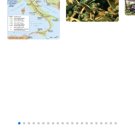
Лучшие тяжеловооружённые
кавалерийские части формировались из
готов. В 575 году было сформировано
элитное подразделение из готов,
получившее название «оптиматы». Оно