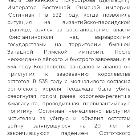
часть Балканского полуострова (Далмация).
Император Восточной Римской империи
Юстиниан I в 532 году, когда позволила
ситуация на византийско-персидской
границе, взялся за восстановление власти
Константинополя над варварскими
государствами на территории бывшей
Западной Римской империи. После
неожиданно лёгкого и быстрого завоевания в
534 году Королевства вандалов и аланов он
приступил к завоеванию королевства
остготов. В 535 году с молчаливого согласия
остготского короля Теодахада была убита
свергнутая годом ранее королева-регентша
Амаласунта, проводившая провизантийскую
политику. Юстиниан немедленно выступил
мстителем за убитую и объявил остготам
войну, затянувшуюся на 20 лет и
закончившуюся падением Остготского