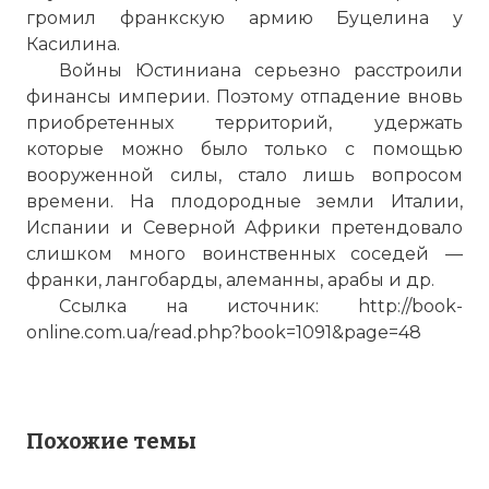
громил франкскую армию Буцелина у
Касилина.
Войны Юстиниана серьезно расстроили
финансы империи. Поэтому отпадение вновь
приобретенных территорий, удержать
которые можно было только с помощью
☓
вооруженной силы, стало лишь вопросом
времени. На плодородные земли Италии,
Испании и Северной Африки претендовало
слишком много воинственных соседей —
франки, лангобарды, алеманны, арабы и др.
Ссылка на источник:
http://book-
online.com.ua/read.php?book=1091&page=48
Захватив крепости Цезену и Петру,
Похожие темы
Тотила не стал осаждать
многочисленные подконтрольные