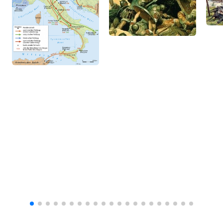
государственную казну. Рабы, бежавшие
от своих хозяев и присоединившиеся к
готской армии, получали свободу
Фото статьи: