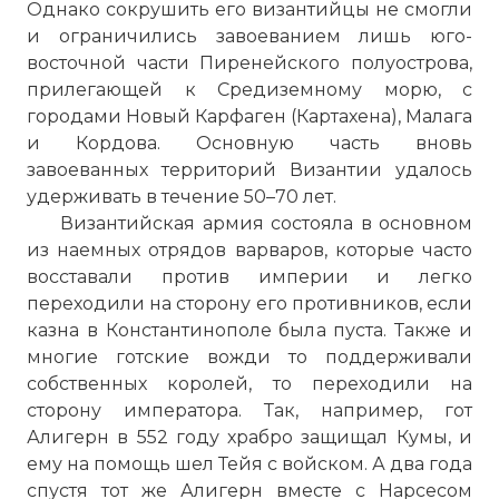
Однако сокрушить его византийцы не смогли
и ограничились завоеванием лишь юго-
восточной части Пиренейского полуострова,
прилегающей к Средиземному морю, с
городами Новый Карфаген (Картахена), Малага
и Кордова. Основную часть вновь
завоеванных территорий Византии удалось
удерживать в течение 50–70 лет.
Византийская армия состояла в основном
из наемных отрядов варваров, которые часто
восставали против империи и легко
переходили на сторону его противников, если
казна в Константинополе была пуста. Также и
многие готские вожди то поддерживали
собственных королей, то переходили на
сторону императора. Так, например, гот
Алигерн в 552 году храбро защищал Кумы, и
ему на помощь шел Тейя с войском. А два года
спустя тот же Алигерн вместе с Нарсесом