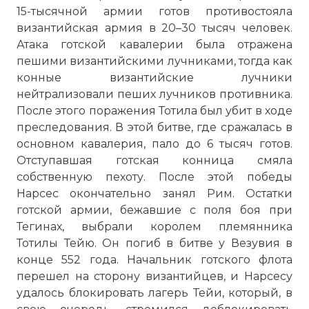
15-тысячной армии готов противостояла
византийская армия в 20–30 тысяч человек.
Атака готской кавалерии была отражена
пешими византийскими лучниками, тогда как
конные византийские лучники
нейтрализовали пеших лучников противника.
После этого поражения Тотила был убит в ходе
преследования. В этой битве, где сражалась в
основном кавалерия, пало до 6 тысяч готов.
Отступавшая готская конница смяла
собственную пехоту. После этой победы
Нарсес окончательно занял Рим. Остатки
готской армии, бежавшие с поля боя при
Тегинах, выбрали королем племянника
Тотилы Тейю. Он погиб в битве у Везувия в
конце 552 года. Начальник готского флота
перешел на сторону византийцев, и Нарсесу
удалось блокировать лагерь Тейи, который, в