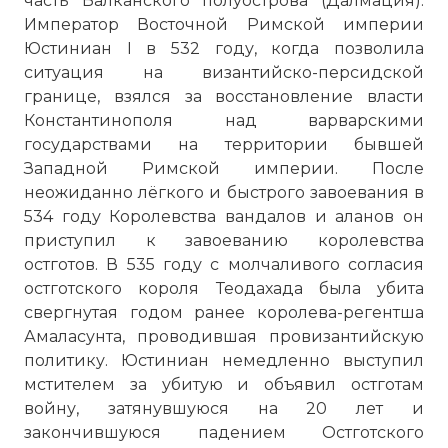
часть Балканского полуострова (Далмация).
Император Восточной Римской империи
Юстиниан I в 532 году, когда позволила
ситуация на византийско-персидской
границе, взялся за восстановление власти
Константинополя над варварскими
государствами на территории бывшей
Западной Римской империи. После
неожиданно лёгкого и быстрого завоевания в
534 году Королевства вандалов и аланов он
приступил к завоеванию королевства
остготов. В 535 году с молчаливого согласия
остготского короля Теодахада была убита
свергнутая годом ранее королева-регентша
Амаласунта, проводившая провизантийскую
политику. Юстиниан немедленно выступил
мстителем за убитую и объявил остготам
войну, затянувшуюся на 20 лет и
закончившуюся падением Остготского