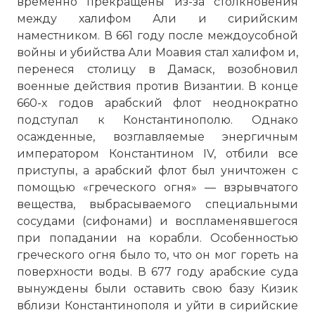
временно прекращены из-за столкновения
между халифом Али и сирийским
наместником. В 661 году после междоусобной
войны и убийства Али Моавия стал халифом и,
перенеся столицу в Дамаск, возобновил
военные действия против Византии. В конце
660-х годов арабский флот неоднократно
подступал к Константинополю. Однако
осажденные, возглавляемые энергичным
императором
Константином
IV, отбили все
приступы, а арабский флот был уничтожен с
помощью «греческого огня» — взрывчатого
вещества, выбрасываемого специальными
сосудами (сифонами) и воспламенявшегося
при попадании на корабли. Особенностью
греческого огня было то, что он мог гореть на
поверхности воды. В 677 году арабские суда
вынуждены были оставить свою базу Кизик
вблизи Константинополя и уйти в сирийские