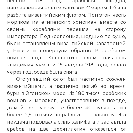
весной 718 года арабская эскадра,
направленная новым халифом Омаром II, была
разбита византийским флотом. При этом часть
моряков из египетских христиан вместе со
своими кораблями перешла на сторону
императора. Подкрепления, шедшие по суше,
были остановлены византийской кавалерией
у Никеи и повернули обратно. В арабском
войске под Константинополем началась
эпидемия чумы, и 15 августа 718 года, ровно
через год, осада была снята.
Отступавший флот был частично сожжен
византийцами, а частично погиб во время
бури в Эгейском море. Из 180 тысяч арабских
воинов и моряков, участвовавших в походе,
домой вернулось не более 40 тысяч, а из
более 2,5 тысячи кораблей — только 5. Эта
неудача подорвала силы халифата и заставила
арабов на два десятилетия отказаться от