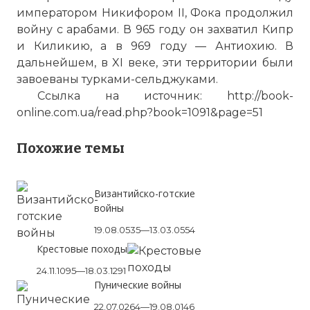
императором Никифором II, Фока продолжил
войну с арабами. В 965 году он захватил Кипр
и Киликию, а в 969 году — Антиохию. В
дальнейшем, в XI веке, эти территории были
завоеваны турками-сельджуками.
Ссылка на источник:
http://book-
online.com.ua/read.php?book=1091&page=51
Похожие темы
Византийско-готские
войны
19.08.0535—13.03.0554
Крестовые походы
24.11.1095—18.03.1291
Пунические войны
22.07.0264—19.08.0146