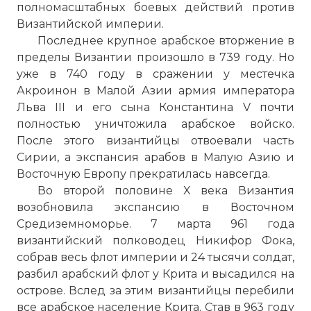
полномасштабных боевых действий против
Византийской империи.
Последнее крупное арабское вторжение в
пределы Византии произошло в 739 году. Но
уже в 740 году в сражении у местечка
Акроинон в Малой Азии армия императора
Льва III и его сына
Константина
V почти
полностью уничтожила арабское войско.
После этого византийцы отвоевали часть
Сирии, а экспансия арабов в Малую Азию и
Восточную Европу прекратилась навсегда.
Во второй половине X века Византия
возобновила экспансию в Восточном
Средиземноморье. 7 марта 961 года
византийский полководец Никифор Фока,
собрав весь флот империи и 24 тысячи солдат,
разбил арабский флот у Крита и высадился на
острове. Вслед за этим византийцы перебили
все арабское население Крита. Став в 963 году