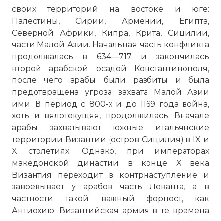
своих территорий на востоке и юге:
Палестины, Сирии, Армении, Египта,
Северной Африки, Кипра, Крита, Сицилии,
части Малой Азии. Начальная часть конфликта
продолжалась в 634—717 и закончилась
второй арабской осадой Константинополя,
после чего арабы были разбиты и была
предотвращена угроза захвата Малой Азии
ими. В период с 800-х и до 1169 года война,
хоть и вялотекущяя, продолжилась. Вначале
арабы захватывают южные итальянские
территории Византии (остров Сицилия) в IX и
X столетиях. Однако, при императорах
македонской династии в конце X века
Византия переходит в контрнаступление и
завоёвывает у арабов часть Леванта, а в
частности такой важный форпост, как
Антиохию. Византийская армия в те времена