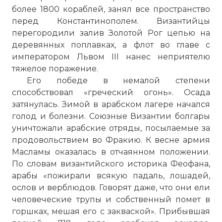
более 1800 кораблей, занял все пространство
перед Константинополем. Византийцы
перегородили залив Золотой Рог цепью на
деревянных поплавках, а флот во главе с
императором Львом III нанес неприятелю
тяжелое поражение.
Его победе в немалой степени
способствовал «греческий огонь». Осада
затянулась. Зимой в арабском лагере начался
голод и болезни. Союзные Византии болгары
уничтожали арабские отряды, посылаемые за
продовольствием во Фракию. К весне армия
Масламы оказалась в отчаянном положении.
По словам византийского историка Феофана,
арабы «пожирали всякую падаль, лошадей,
ослов и верблюдов. Говорят даже, что они ели
человеческие трупы и собственный помет в
горшках, мешая его с закваской». Прибывшая