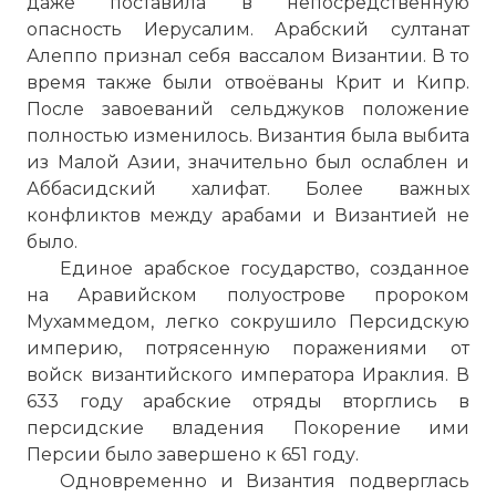
даже поставила в непосредственную
опасность Иерусалим. Арабский султанат
Алеппо признал себя вассалом Византии. В то
время также были отвоёваны Крит и Кипр.
После завоеваний сельджуков положение
полностью изменилось. Византия была выбита
из Малой Азии, значительно был ослаблен и
Аббасидский халифат. Более важных
конфликтов между арабами и Византией не
было.
Единое арабское государство, созданное
на Аравийском полуострове пророком
Мухаммедом, легко сокрушило Персидскую
империю, потрясенную поражениями от
войск византийского императора Ираклия. В
633 году арабские отряды вторглись в
персидские владения Покорение ими
Персии было завершено к 651 году.
Одновременно и Византия подверглась