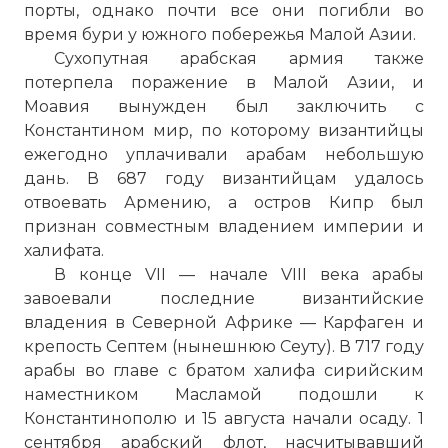
порты, однако почти все они погибли во
время бури у южного побережья Малой Азии.
Сухопутная арабская армия также
потерпела поражение в Малой Азии, и
Моавия вынужден был заключить с
Константином
мир, по которому византийцы
ежегодно уплачивали арабам небольшую
дань. В 687 году византийцам удалось
отвоевать Армению, а остров Кипр был
признан совместным владением империи и
халифата.
В конце VII — начале VIII века арабы
завоевали последние византийские
владения в Северной Африке — Карфаген и
крепость Септем (нынешнюю Сеуту). В 717 году
арабы во главе с братом халифа сирийским
наместником Масламой подошли к
Константинополю и 15 августа начали осаду. 1
сентября арабский флот, насчитывавший