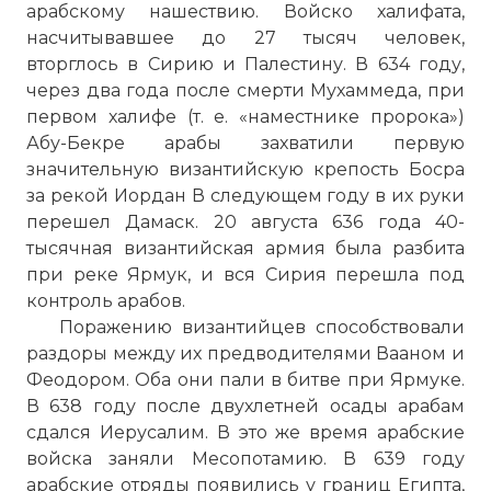
арабскому нашествию. Войско халифата,
насчитывавшее до 27 тысяч человек,
вторглось в Сирию и Палестину. В 634 году,
через два года после смерти Мухаммеда, при
первом халифе (т. е. «наместнике пророка»)
Абу-Бекре арабы захватили первую
значительную византийскую крепость Босра
за рекой Иордан В следующем году в их руки
перешел Дамаск. 20 августа 636 года 40-
тысячная византийская армия была разбита
при реке Ярмук, и вся Сирия перешла под
контроль арабов.
Поражению византийцев способствовали
раздоры между их предводителями Вааном и
Феодором. Оба они пали в битве при Ярмуке.
В 638 году после двухлетней осады арабам
сдался Иерусалим. В это же время арабские
войска заняли Месопотамию. В 639 году
арабские отряды появились у границ Египта,