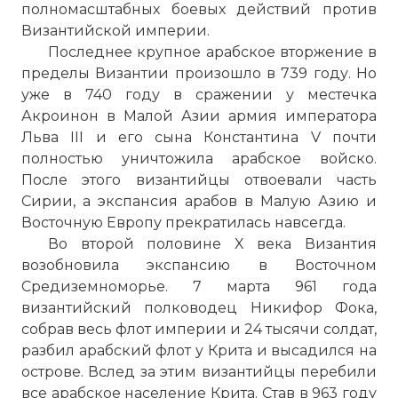
полномасштабных боевых действий против
Византийской империи.
Последнее крупное арабское вторжение в
пределы Византии произошло в 739 году. Но
уже в 740 году в сражении у местечка
Акроинон в Малой Азии армия императора
Льва III и его сына
Константина
V почти
полностью уничтожила арабское войско.
После этого византийцы отвоевали часть
Сирии, а экспансия арабов в Малую Азию и
☓
Восточную Европу прекратилась навсегда.
Во второй половине X века Византия
возобновила экспансию в Восточном
Средиземноморье. 7 марта 961 года
византийский полководец Никифор Фока,
собрав весь флот империи и 24 тысячи солдат,
разбил арабский флот у Крита и высадился на
острове. Вслед за этим византийцы перебили
все арабское население Крита. Став в 963 году