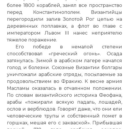
более 1800 кораблей, занял все пространство
перед Константинополем. Византийцы
перегородили залив Золотой Рог цепью на
деревянных поплавках, а флот во главе с
императором Львом III нанес неприятелю
тяжелое поражение.
Его победе в немалой степени
способствовал «греческий огонь». Осада
затянулась. Зимой в арабском лагере начался
голод и болезни. Союзные Византии болгары
уничтожали арабские отряды, посылаемые за
продовольствием во Фракию. К весне армия
Масламы оказалась в отчаянном положении.
По словам византийского историка Феофана,
арабы «пожирали всякую падаль, лошадей,
ослов и верблюдов. Говорят даже, что они ели
человеческие трупы и собственный помет в
горшках, мешая его с закваской». Прибывшая