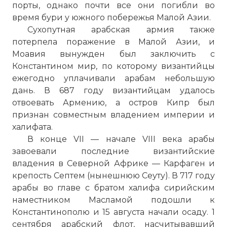
порты, однако почти все они погибли во
время бури у южного побережья Малой Азии.
Сухопутная арабская армия также
потерпела поражение в Малой Азии, и
Моавия вынужден был заключить с
Константином
мир, по которому византийцы
ежегодно уплачивали арабам небольшую
дань. В 687 году византийцам удалось
отвоевать Армению, а остров Кипр был
признан совместным владением империи и
халифата.
В конце VII — начале VIII века арабы
завоевали последние византийские
владения в Северной Африке — Карфаген и
крепость Септем (нынешнюю Сеуту). В 717 году
арабы во главе с братом халифа сирийским
наместником Масламой подошли к
Константинополю и 15 августа начали осаду. 1
сентября арабский флот, насчитывавший