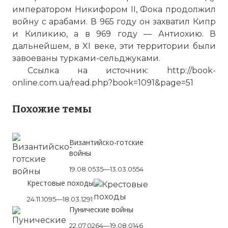
императором Никифором II, Фока продолжил
войну с арабами. В 965 году он захватил Кипр
и Киликию, а в 969 году — Антиохию. В
дальнейшем, в XI веке, эти территории были
завоеваны турками-сельджуками.
Ссылка на источник:
http://book-
online.com.ua/read.php?book=1091&page=51
Юстиниа́н II Рино́тмит или Юстиниа́н II
Рино́тмет (греч. Ιουστινιανός Β' Ρινότμητος, 669
Похожие темы
—11 декабря 711) — византийский
император (685—695 и 705—711), сын
Константина IV. Последний
Византийско-готские
представитель Ираклийской династии.
войны
Фото статьи:
19.08.0535—13.03.0554
Крестовые походы
24.11.1095—18.03.1291
Пунические войны
22.07.0264—19.08.0146