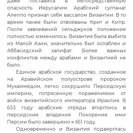
даже поставила в непосредственную
опасность Иерусалим. Арабский султанат
Алеппо признал себя вассалом Византии. В то
время также были отвоёваны Крит и Кипр.
После завоеваний сельджуков положение
полностью изменилось. Византия была выбита
из Малой Азии, значительно был ослаблен и
Аббасидский халифат. Более важных
конфликтов между арабами и Византией не
было.
Единое арабское государство, созданное
на Аравийском полуострове пророком
Мухаммедом, легко сокрушило Персидскую
империю, потрясенную поражениями от
войск византийского императора Ираклия. В
633 году арабские отряды вторглись в
персидские владения Покорение ими
Персии было завершено к 651 году.
Одновременно и Византия подверглась