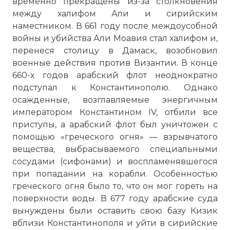
временно прекращены из-за столкновения
между халифом Али и сирийским
наместником. В 661 году после междоусобной
войны и убийства Али Моавия стал халифом и,
перенеся столицу в Дамаск, возобновил
военные действия против Византии. В конце
660-х годов арабский флот неоднократно
подступал к Константинополю. Однако
осажденные, возглавляемые энергичным
императором
Константином
IV, отбили все
приступы, а арабский флот был уничтожен с
помощью «греческого огня» — взрывчатого
вещества, выбрасываемого специальными
сосудами (сифонами) и воспламенявшегося
при попадании на корабли. Особенностью
греческого огня было то, что он мог гореть на
поверхности воды. В 677 году арабские суда
вынуждены были оставить свою базу Кизик
вблизи Константинополя и уйти в сирийские