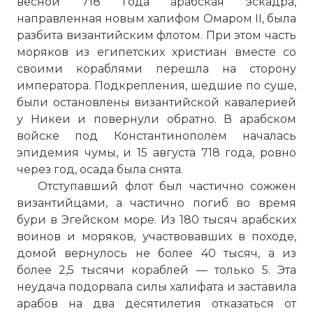
весной 718 года арабская эскадра,
направленная новым халифом Омаром II, была
разбита византийским флотом. При этом часть
моряков из египетских христиан вместе со
своими кораблями перешла на сторону
императора. Подкрепления, шедшие по суше,
были остановлены византийской кавалерией
у Никеи и повернули обратно. В арабском
войске под Константинополем началась
эпидемия чумы, и 15 августа 718 года, ровно
через год, осада была снята.
Отступавший флот был частично сожжен
византийцами, а частично погиб во время
бури в Эгейском море. Из 180 тысяч арабских
воинов и моряков, участвовавших в походе,
домой вернулось не более 40 тысяч, а из
более 2,5 тысячи кораблей — только 5. Эта
неудача подорвала силы халифата и заставила
арабов на два десятилетия отказаться от