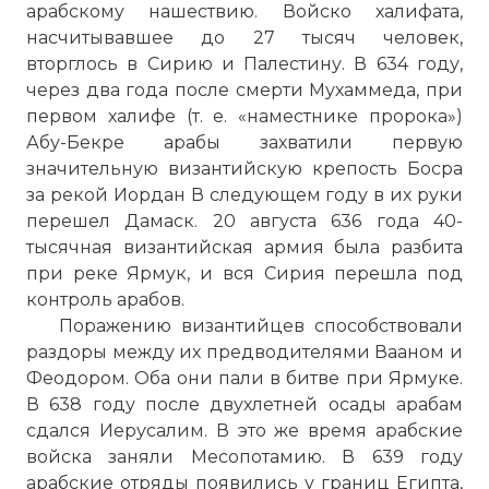
арабскому нашествию. Войско халифата,
насчитывавшее до 27 тысяч человек,
вторглось в Сирию и Палестину. В 634 году,
через два года после смерти Мухаммеда, при
первом халифе (т. е. «наместнике пророка»)
Абу-Бекре арабы захватили первую
значительную византийскую крепость Босра
за рекой Иордан В следующем году в их руки
перешел Дамаск. 20 августа 636 года 40-
тысячная византийская армия была разбита
при реке Ярмук, и вся Сирия перешла под
контроль арабов.
Поражению византийцев способствовали
раздоры между их предводителями Вааном и
Феодором. Оба они пали в битве при Ярмуке.
В 638 году после двухлетней осады арабам
сдался Иерусалим. В это же время арабские
войска заняли Месопотамию. В 639 году
арабские отряды появились у границ Египта,