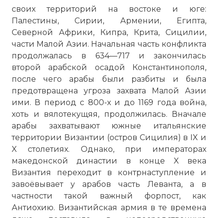
своих территорий на востоке и юге:
Палестины, Сирии, Армении, Египта,
Северной Африки, Кипра, Крита, Сицилии,
части Малой Азии. Начальная часть конфликта
продолжалась в 634—717 и закончилась
второй арабской осадой Константинополя,
после чего арабы были разбиты и была
предотвращена угроза захвата Малой Азии
ими. В период с 800-х и до 1169 года война,
хоть и вялотекущяя, продолжилась. Вначале
арабы захватывают южные итальянские
территории Византии (остров Сицилия) в IX и
X столетиях. Однако, при императорах
македонской династии в конце X века
Византия переходит в контрнаступление и
завоёвывает у арабов часть Леванта, а в
частности такой важный форпост, как
Антиохию. Византийская армия в те времена