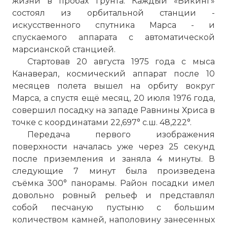
жизни в пробах грунта. Каждый «Викинг»
состоял из орбитальной станции -
искусственного спутника Марса - и
спускаемого аппарата с автоматической
марсианской станцией.
Стартовав 20 августа 1975 года с мыса
Канаверал, космический аппарат после 10
месяцев полета вышел на орбиту вокруг
Марса, а спустя ещё месяц, 20 июля 1976 года,
совершил посадку на западе Равнины Хриса в
точке с координатами 22,697° с.ш. 48,222°.
Передача первого изображения
поверхности началась уже через 25 секунд
после приземления и заняла 4 минуты. В
следующие 7 минут была произведена
съёмка 300° панорамы. Район посадки имел
довольно ровный рельеф и представлял
собой песчаную пустыню с большим
количеством камней, наполовину занесенных