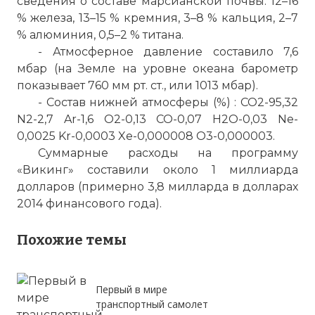
сведения о составе марсианской почвы: 12–16
% железа, 13–15 % кремния, 3–8 % кальция, 2–7
% алюминия, 0,5–2 % титана.
- Атмосферное давление составило 7,6
мбар (на Земле на уровне океана барометр
показывает 760 мм рт. ст., или 1013 мбар).
- Состав нижней атмосферы (%) : CO2-95,32
Вернуться в статью:
"Викинг-1" - первая успеш
N2-2,7 Ar-1,6 O2-0,13 CO-0,07 H2O-0,03 Ne-
0,0025 Kr-0,0003 Xe-0,000008 O3-0,000003.
Суммарные расходы на программу
«Викинг» составили около 1 миллиарда
долларов (примерно 3,8 милларда в долларах
2014 финансового года).
Похожие темы
Первый в мире
транспортный самолет