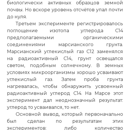
биологически активных образцов земной
почвы. Но вскоре уровень отсчётов упал почти
до нуля.
Третьем эксперименте регистрировалось
поглощение изотопа углерода С14
предполагаемыми органическими
соединениями марсианского грунта.
Марсианский углекислый газ С12 заменялся
☓
на радиоактивный С14, грунт освещался
светом, подобным солнечному. В земных
условиях микроорганизмы хорошо усваивают
углекислый газ. Затем проба грунта
нагревалась, чтобы обнаружить усвоенный
радиоактивный углерод С14. На Марсе этот
эксперимент дал неоднозначный результат:
углерод то усваивался, то нет.
Основной вывод, который первоначально
был сделан по результатам этих
экспериментов: либо количество