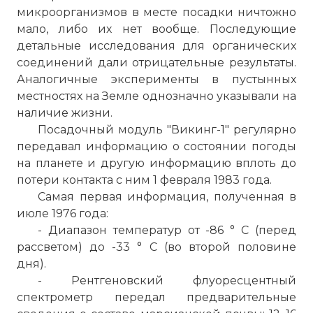
микроорганизмов в месте посадки ничтожно
мало, либо их нет вообще. Последующие
детальные исследования для органических
соединений дали отрицательные результаты.
Аналогичные эксперименты в пустынных
местностях на Земле однозначно указывали на
наличие жизни.
First Picture from Mars' Surface: Viking 1 1st P
Посадочный модуль "Викинг-1" регулярно
JPL
передавал информацию о состоянии погоды
Имя:
на планете и другую информацию вплоть до
потери контакта с ним 1 февраля 1983 года.
Комментарий:
Самая первая информация, полученная в
июле 1976 года:
- Диапазон температур от -86 ° C (перед
Проверочный код:
рассветом) до -33 ° C (во второй половине
дня).
- Рентгеновский флуоресцентный
спектрометр передал предварительные