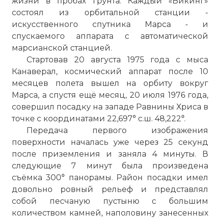
жизни в пробах грунта. Каждый «Викинг»
состоял из орбитальной станции -
искусственного спутника Марса - и
спускаемого аппарата с автоматической
марсианской станцией.
Стартовав 20 августа 1975 года с мыса
Канаверал, космический аппарат после 10
месяцев полета вышел на орбиту вокруг
Марса, а спустя ещё месяц, 20 июля 1976 года,
совершил посадку на западе Равнины Хриса в
точке с координатами 22,697° с.ш. 48,222°.
Передача первого изображения
поверхности началась уже через 25 секунд
после приземления и заняла 4 минуты. В
следующие 7 минут была произведена
съёмка 300° панорамы. Район посадки имел
довольно ровный рельеф и представлял
собой песчаную пустыню с большим
количеством камней, наполовину занесенных