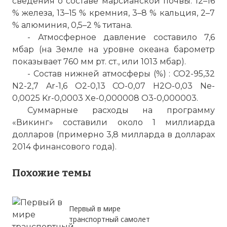
сведения о составе марсианской почвы: 12–16
% железа, 13–15 % кремния, 3–8 % кальция, 2–7
Передача первого изображения
% алюминия, 0,5–2 % титана.
поверхности началась уже через 25
- Атмосферное давление составило 7,6
секунд после приземления и заняла 4
мбар (на Земле на уровне океана барометр
минуты. В следующие 7 минут была
показывает 760 мм рт. ст., или 1013 мбар).
произведена съёмка 300° панорамы.
- Состав нижней атмосферы (%) : CO2-95,32
Район посадки имел довольно ровный
N2-2,7 Ar-1,6 O2-0,13 CO-0,07 H2O-0,03 Ne-
рельеф и представлял собой песчаную
0,0025 Kr-0,0003 Xe-0,000008 O3-0,000003.
пустыню с большим количеством
Суммарные расходы на программу
камней, наполовину занесенных слоем
«Викинг» составили около 1 миллиарда
тонкой пыли.
долларов (примерно 3,8 милларда в долларах
Фото статьи:
2014 финансового года).
Похожие темы
Первый в мире
транспортный самолет