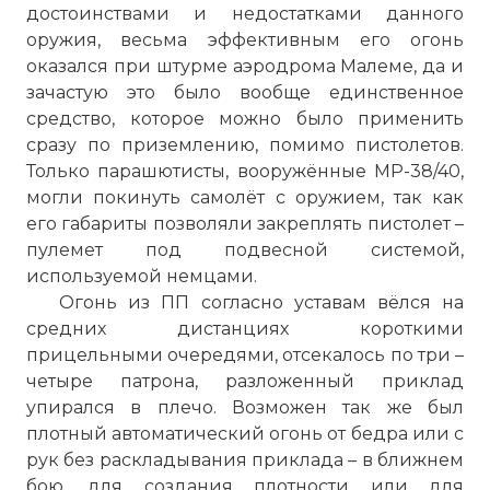
достоинствами и недостатками данного
оружия, весьма эффективным его огонь
оказался при штурме аэродрома Малеме, да и
зачастую это было вообще единственное
средство, которое можно было применить
сразу по приземлению, помимо пистолетов.
Только парашютисты, вооружённые МР-38/40,
могли покинуть самолёт с оружием, так как
его габариты позволяли закреплять пистолет –
пулемет под подвесной системой,
используемой немцами.
Огонь из ПП согласно уставам вёлся на
средних дистанциях короткими
прицельными очередями, отсекалось по три –
четыре патрона, разложенный приклад
упирался в плечо. Возможен так же был
плотный автоматический огонь от бедра или с
рук без раскладывания приклада – в ближнем
бою, для создания плотности или для