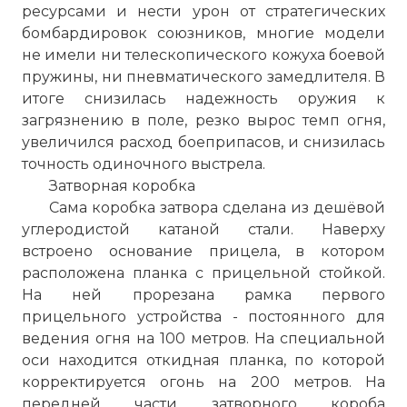
ресурсами и нести урон от стратегических
бомбардировок союзников, многие модели
не имели ни телескопического кожуха боевой
пружины, ни пневматического замедлителя. В
итоге снизилась надежность оружия к
загрязнению в поле, резко вырос темп огня,
увеличился расход боеприпасов, и снизилась
точность одиночного выстрела.
Затворная коробка
Сама коробка затвора сделана из дешёвой
углеродистой катаной стали. Наверху
встроено основание прицела, в котором
расположена планка с прицельной стойкой.
Генрих Фольмер, немецкий конструктор
На ней прорезана рамка первого
, разработчик пистолета-пулемета МР
прицельного устройства - постоянного для
38/40
ведения огня на 100 метров. На специальной
Фото статьи:
оси находится откидная планка, по которой
корректируется огонь на 200 метров. На
передней части затворного короба