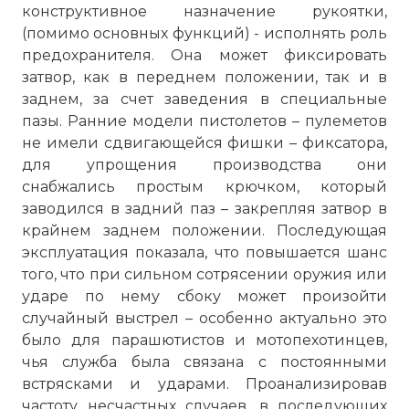
конструктивное назначение рукоятки,
(помимо основных функций) - исполнять роль
предохранителя. Она может фиксировать
затвор, как в переднем положении, так и в
заднем, за счет заведения в специальные
пазы. Ранние модели пистолетов – пулеметов
не имели сдвигающейся фишки – фиксатора,
для упрощения производства они
снабжались простым крючком, который
заводился в задний паз – закрепляя затвор в
крайнем заднем положении. Последующая
эксплуатация показала, что повышается шанс
того, что при сильном сотрясении оружия или
ударе по нему сбоку может произойти
случайный выстрел – особенно актуально это
было для парашютистов и мотопехотинцев,
чья служба была связана с постоянными
встрясками и ударами. Проанализировав
частоту несчастных случаев, в последующих