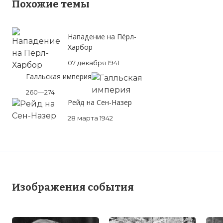
Похожие темы
Нападение на Пёрл-
Харбор
07 декабря 1941
Галльская империя
260—274
Рейд на Сен-Назер
28 марта 1942
Вернуться в статью:
Вермахт принимает
на вооружение пистолет пулемет
МР-38/40
Изображения события