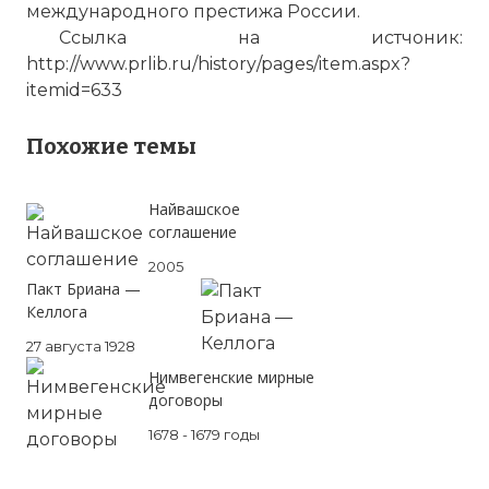
международного престижа России.
Ссылка на истчоник:
http://www.prlib.ru/history/pages/item.aspx?
itemid=633
Похожие темы
Найвашское
соглашение
2005
Пакт Бриана —
Келлога
☓
27 августа 1928
Нимвегенские мирные
договоры
1678 - 1679 годы