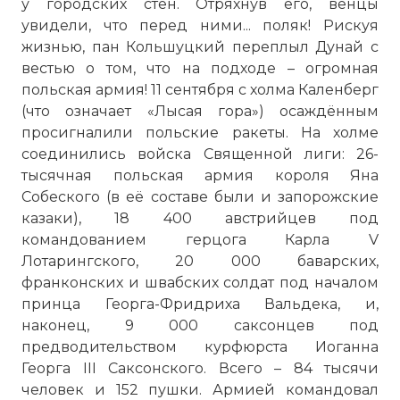
у городских стен. Отряхнув его, венцы
увидели, что перед ними... поляк! Рискуя
жизнью, пан Кольшуцкий переплыл Дунай с
вестью о том, что на подходе – огромная
польская армия! 11 сентября с холма Каленберг
(что означает «Лысая гора») осаждённым
просигналили польские ракеты. На холме
соединились войска Священной лиги: 26-
тысячная польская армия короля Яна
Собеского (в её составе были и запорожские
казаки), 18 400 австрийцев под
командованием герцога Карла V
Лотарингского, 20 000 баварских,
франконских и швабских солдат под началом
принца Георга-Фридриха Вальдека, и,
наконец, 9 000 саксонцев под
предводительством курфюрста Иоганна
Георга III Саксонского. Всего – 84 тысячи
человек и 152 пушки. Армией командовал