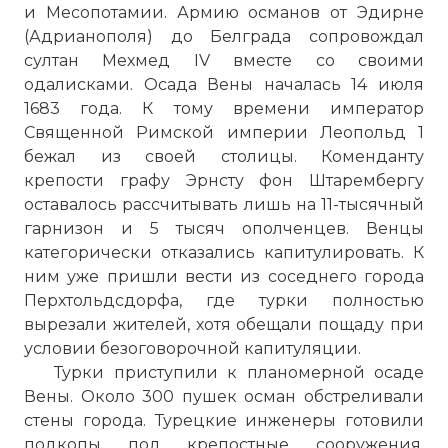
и Месопотамии. Армию османов от Эдирне
(Адрианополя) до Белграда сопровождал
султан Мехмед IV вместе со своими
одалисками. Осада Вены началась 14 июля
1683 года. К тому времени император
Священной Римской империи Леопольд 1
бежал из своей столицы. Коменданту
крепости графу Эрнсту фон Штарембергу
оставалось рассчитывать лишь на 11-тысячный
гарнизон и 5 тысяч ополченцев. Венцы
категорически отказались капитулировать. К
ним уже пришли вести из соседнего города
Перхтольдсдорфа, где турки полностью
вырезали жителей, хотя обещали пощаду при
условии безоговорочной капитуляции.
Турки приступили к планомерной осаде
Вены. Около 300 пушек осман обстреливали
стены города. Турецкие инженеры готовили
подкопы под крепостные сооружения.