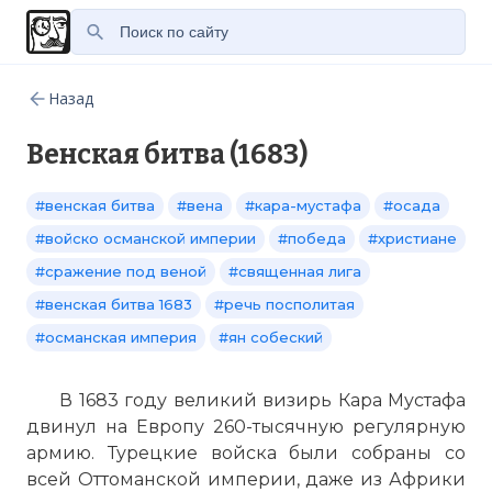
Назад
Венская битва (1683)
#венская битва
#вена
#кара-мустафа
#осада
#войско османской империи
#победа
#христиане
#сражение под веной
#священная лига
#венская битва 1683
#речь посполитая
#османская империя
#ян собеский
В 1683 году великий визирь Кара Мустафа
двинул на Европу 260-тысячную регулярную
армию. Турецкие войска были собраны со
всей Оттоманской империи, даже из Африки