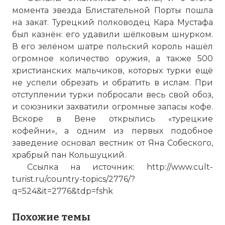
момента звезда Блистательной Порты пошла
на закат. Турецкий полководец Кара Мустафа
был казнён: его удавили шёлковым шнурком.
В его зелёном шатре польский король нашёл
Венская битва 11 сентября 1683 г.
огромное количество оружия, а также 500
Фото статьи:
христианских мальчиков, которых турки ещё
не успели обрезать и обратить в ислам. При
отступлении турки побросали весь свой обоз,
и союзники захватили огромные запасы кофе.
Вскоре в Вене открылись «турецкие
кофейни», а одним из первых подобное
заведение основал вестник от Яна Собеского,
храбрый пан Кольшуцкий.
Ссылка на источник: http://www.cult-
turist.ru/country-topics/2776/?
q=524&it=2776&tdp=fshk
Похожие темы