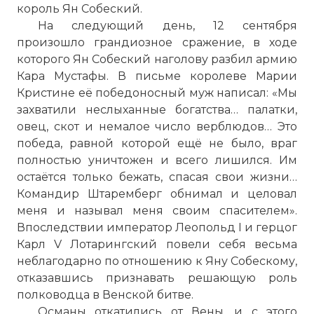
король Ян Собеский.
На следующий день, 12 сентября
произошло грандиозное сражение, в ходе
которого Ян Собеский наголову разбил армию
Кара Мустафы. В письме королеве Марии
Кристине её победоносный муж написал: «Мы
захватили неслыханные богатства… палатки,
овец, скот и немалое число верблюдов… Это
победа, равной которой ещё не было, враг
полностью уничтожен и всего лишился. Им
остаётся только бежать, спасая свои жизни…
Командир Штаремберг обнимал и целовал
☓
меня и называл меня своим спасителем».
Впоследствии император Леопольд I и герцог
Карл V Лотарингский повели себя весьма
неблагодарно по отношению к Яну Собескому,
отказавшись признавать решающую роль
полководца в Венской битве.
Османы откатились от Вены, и с этого