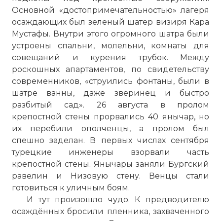
Основной «достопримечательностью» лагеря
осаждающих был зелёный шатёр визиря Кара
Мустафы. Внутри этого огромного шатра были
устроены спальни, молельни, комнаты для
совещаний и курения трубок. Между
роскошных апартаментов, по свидетельству
современников, «струились фонтаны, были в
шатре ванны, даже зверинец и быстро
разбитый сад». 26 августа в пролом
крепостной стены прорвались 40 янычар, но
их перебили ополченцы, а пролом был
спешно заделан. В первых числах сентября
турецкие инженеры взорвали часть
крепостной стены. Янычары заняли Бургский
равелин и Низовую стену. Венцы стали
готовиться к уличным боям.
И тут произошло чудо. К предводителю
осаждённых бросили пленника, захваченного