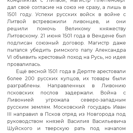
конфликтах с Литвой, магистр Плеттенберг
дал своё согласие на союз не сразу, а лишь в
1501 году. Успехи русских войск в войне с
Литвой встревожили ливонцев, и они
решили помочь Великому княжеству
Литовскому. 21 июня 1501 года в Вендене был
подписан союзный договор. Магистр даже
пытался убедить римского папу Александра
VI объявить крестовый поход на Русь, но идея
провалилась.
Ещё весной 1501 года в Дерпте арестовали
более 200 русских купцов, их товары были
разграблены. Направленных в Ливонию
псковских послов задержали. Война с
Ливонией угрожала северо-западным
русским землям. Московский государь Иван
III направил в Псков отряд из Новгорода под
руководством князей Василия Васильевича
Шуйского и тверскую рать под началом