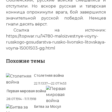
Оболенский, русские войска смешались и
отступили. Но вскоре русская и татарская
конница опрокинули врага, бой завершился
значительной русской победой. Немцев
гнали десять вёрст.
Ссылка на источник:
https://topwar.ru/14780-maloizvestnye-voyny-
russkogo-gosudarstva-russko-livonsko-litovskaya-
Вернуться в статью:
Венденский договор
voyna-15001503-gg.html
Похожие темы
Столетняя война
22.11.1337—22.07.1453
Первая мировая война
28.07.1914 - 11.11.1918
Битва за Мосул