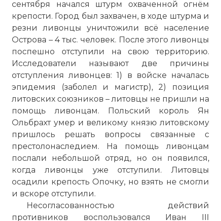
сентября начался штурм охваченной огнём
крепости. Город был захвачен, в ходе штурма и
резни ливонцы уничтожили всё население
Острова – 4 тыс. человек. После этого ливонцы
поспешно отступили на свою территорию.
☓
Исследователи называют две причины
отступления ливонцев: 1) в войске началась
эпидемия (заболел и магистр), 2) позиция
литовских союзников – литовцы не пришли на
помощь ливонцам. Польский король Ян
Ольбрахт умер и великому князю литовскому
пришлось решать вопросы связанные с
престолонаследием. На помощь ливонцам
послали небольшой отряд, но он появился,
когда ливонцы уже отступили. Литовцы
осадили крепость Опочку, но взять не смогли
Венденский замок - резиденция
и вскоре отступили.
магистра Ливонского ордена.
Несогласованностью действий
Фото статьи:
противников воспользовался Иван III