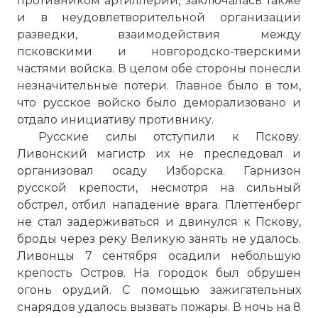
противником артиллерии, заключалась также
и в неудовлетворительной организации
разведки, взаимодействия между
псковскими и новгородско-тверскими
частями войска. В целом обе стороны понесли
незначительные потери. Главное было в том,
что русское войско было деморализовано и
отдало инициативу противнику.
Русские силы отступили к Пскову.
Ливонский магистр их не преследовал и
организовал осаду Изборска. Гарнизон
русской крепости, несмотря на сильный
обстрел, отбил нападение врага. Плеттенберг
не стал задерживаться и двинулся к Пскову,
броды через реку Великую занять не удалось.
Ливонцы 7 сентября осадили небольшую
крепость Остров. На городок был обрушен
огонь орудий. С помощью зажигательных
снарядов удалось вызвать пожары. В ночь на 8