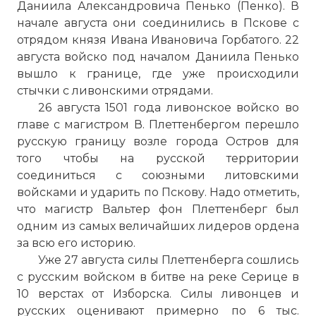
Даниила Александровича Пенько (Пенко). В
начале августа они соединились в Пскове с
отрядом князя Ивана Ивановича Горбатого. 22
августа войско под началом Даниила Пенько
вышло к границе, где уже происходили
стычки с ливонскими отрядами.
26 августа 1501 года ливонское войско во
главе с магистром В. Плеттенбергом перешло
русскую границу возле города Остров для
того чтобы на русской территории
соединиться с союзными литовскими
войсками и ударить по Пскову. Надо отметить,
что магистр Вальтер фон Плеттенберг был
одним из самых величайших лидеров ордена
за всю его историю.
Уже 27 августа силы Плеттенберга сошлись
с русским войском в битве на реке Серице в
10 верстах от Изборска. Силы ливонцев и
русских оценивают примерно по 6 тыс.