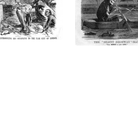
статью:
Великое зловоние в Лондоне