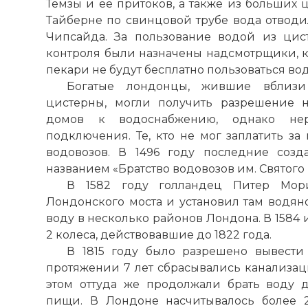
Темзы
и её притоков, а также из больших 
Тайберне по свинцовой трубе вода отводил
Чипсайда. За пользование водой из цис
контроля были назначены надсмотрщики, к
пекари не будут бесплатно пользоваться во
Богатые лондонцы, жившие вблизи 
цистерны, могли получить разрешение 
домов к водоснабжению, однако не
подключения. Те, кто не мог заплатить за
водовозов. В 1496 году последние соз
названием «Братство водовозов им. Святого
В 1582 году голландец Питер Мор
Лондонского моста и установил там водяно
воду в несколько районов Лондона. В 1584 
2 колеса, действовавшие до 1822 года.
В 1815 году было разрешено вывест
протяжении 7 лет сбрасывались канализац
этом оттуда же продолжали брать воду 
пищи. В Лондоне насчитывалось более 2