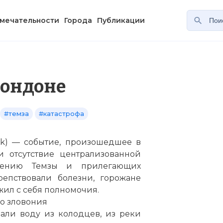
мечательности
Города
Публикации
Лондоне
#темза
#катастрофа
ink) — событие, произошедшее в
и отсутствие централизованной
знению
Темзы
и прилегающих
епствовали болезни, горожане
жил с себя полномочия.
о зловония
али воду из колодцев, из реки