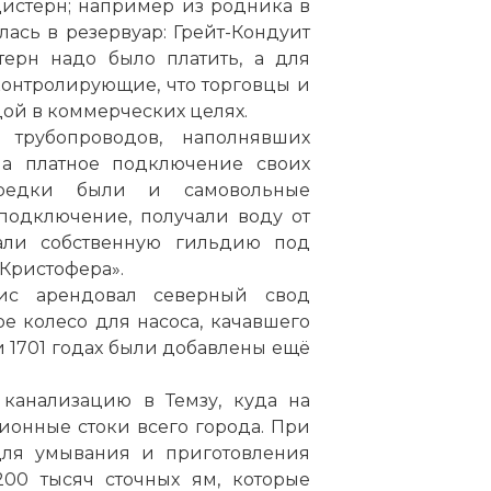
цистерн; например из родника в
ась в резервуар: Грейт-Кондуит
терн надо было платить, а для
онтролирующие, что торговцы и
дой в коммерческих целях.
трубопроводов, наполнявших
на платное подключение своих
редки были и самовольные
 подключение, получали воду от
дали собственную гильдию под
 Кристофера».
ис арендовал северный свод
е колесо для насоса, качавшего
и 1701 годах были добавлены ещё
и канализацию в
Темзу
, куда на
ионные стоки всего города. При
для умывания и приготовления
00 тысяч сточных ям, которые