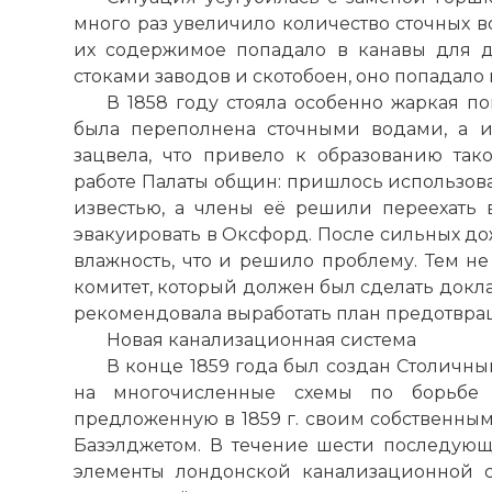
много раз увеличило количество сточных в
их содержимое попадало в канавы для 
☓
стоками заводов и скотобоен, оно попадало
В 1858 году стояла особенно жаркая п
была переполнена сточными водами, а и
зацвела, что привело к образованию таког
работе Палаты общин: пришлось использов
известью, а члены её решили переехать 
эвакуировать в Оксфорд. После сильных до
влажность, что и решило проблему. Тем не
комитет, который должен был сделать докла
рекомендовала выработать план предотвра
Новая канализационная система
В конце 1859 года был создан Столичный
на многочисленные схемы по борьбе 
предложенную в 1859 г. своим собственн
Базэлджетом. В течение шести последую
элементы лондонской канализационной с