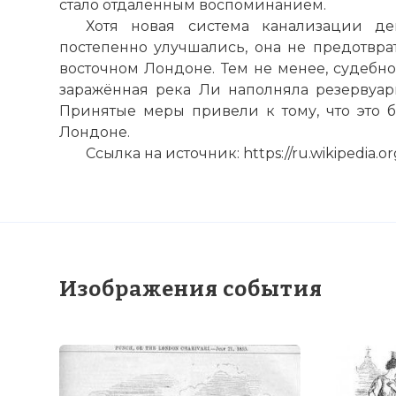
стало отдалённым воспоминанием.
Хотя новая система канализации де
The Great stin
постепенно улучшались, она не предотвра
Имя:
восточном Лондоне. Тем не менее, судебно
заражённая река Ли наполняла резервуа
Комментарий
Принятые меры привели к тому, что это 
Лондоне.
Проверочный
Ссылка на источник: https://ru.wikipedia.
Изображения события