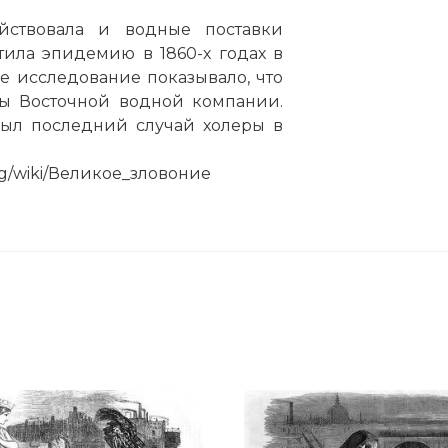
йствовала и водные поставки
k of 1858
тила эпидемию в 1860-х годах в
е исследование показывало, что
ры Восточной водной компании.
:
был последний случай холеры в
 код:
org/wiki/Великое_зловоние