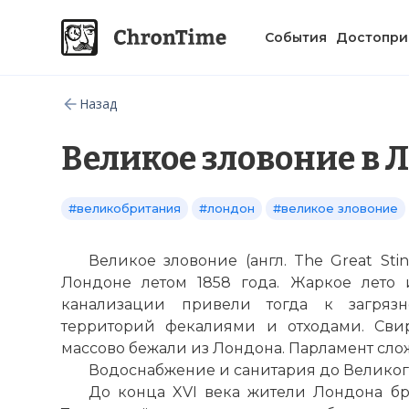
События
Достопри
Назад
Великое зловоние в 
#великобритания
#лондон
#великое зловоние
Великое зловоние (англ. The Great St
Лондоне летом 1858 года. Жаркое лето 
канализации привели тогда к загря
территорий фекалиями и отходами. Свир
массово бежали из Лондона. Парламент сло
Водоснабжение и санитария до Великог
До конца XVI века жители Лондона бр