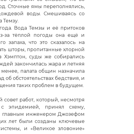
од. Сточные ямы переполнялись,
дождевой воды. Смешиваясь со
 в
Темзу
.
огода. Вода
Темзы
и её притоков
з-за тёплой погоды она ещё и
о запаха, что это сказалось на
ать шторы, пропитанные хлорной
в Хэмптон, суды же собирались
ждей закончилась жара и летняя
 менее, палата общин назначила
д об обстоятельствах бедствия, и
щения таких проблем в будущем.
 совет работ, который, несмотря
с эпидемией, принял схему,
ым главным инженером Джозефом
щих лет были созданы ключевые
истемы, и «Великое зловоние»