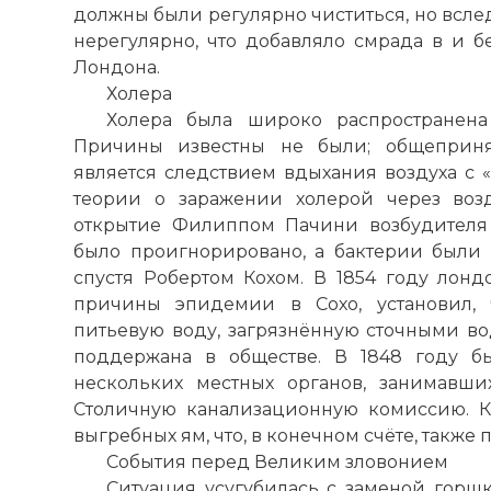
должны были регулярно чиститься, но всле
нерегулярно, что добавляло смрада в и б
Лондона.
Холера
Холера была широко распространена
Причины известны не были; общеприня
является следствием вдыхания воздуха с 
теории о заражении холерой через возд
открытие Филиппом Пачини возбудителя 
было проигнорировано, а бактерии были 
спустя Робертом Кохом. В 1854 году лонд
причины эпидемии в Сохо, установил, 
питьевую воду, загрязнённую сточными вод
поддержана в обществе. В 1848 году б
нескольких местных органов, занимавши
Столичную канализационную комиссию. К
выгребных ям, что, в конечном счёте, также
События перед Великим зловонием
Ситуация усугубилась с заменой горшк