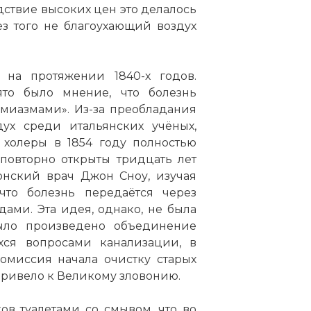
дствие высоких цен это делалось
ез того не благоухающий воздух
 на протяжении 1840-х годов.
то было мнение, что болезнь
«миазмами». Из-за преобладания
ух среди итальянских учёных,
холеры в 1854 году полностью
повторно открыты тридцать лет
онский врач Джон Сноу, изучая
что болезнь передаётся через
ами. Эта идея, однако, не была
ыло произведено объединение
хся вопросами канализации, в
омиссия начала очистку старых
 привело к Великому зловонию.
ов туалетами со смывом, что во