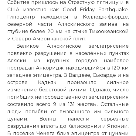
Событие пришлось на Страстную пятницу и в
США известно как Good Friday Earthquake.
Гипоцентр находился в Колледж-фьорде,
северной части Аляскинского залива на
глубине более 20 км на стыке Тихоокеанской
и Северо-Американской плит.
Великое Аляскинское землетрясение
повлекло разрушения в населённых пунктах
Аляски, из крупных городов наиболее
пострадал Анкоридж, находившийся в 120 км
западнее эпицентра. В Валдезе, Сьюарде и на
острове Кадьяк произошло сильное
изменение береговой линии. Однако, число
погибших непосредственно от землетрясения
составило всего 9 из 131 жертвы. Остальные
люди погибли от вызванного им сильного
цунами. Волны нанесли серьёзные
разрушения вплоть до Калифорнии и Японии.
В посёлке Ченега близ эпицентра от цунами