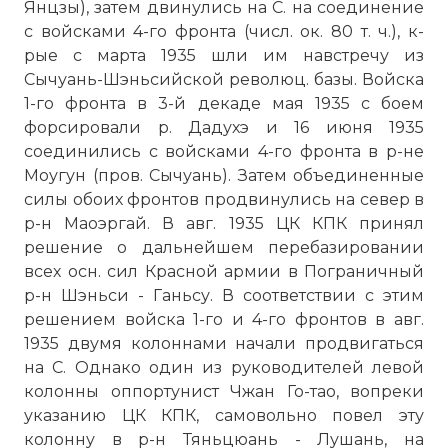
Янцзы), затем двинулись на С. на соединение
с войсками 4-го фронта (числ. ок. 80 т. ч.), к-
рые с марта 1935 шли им навстречу из
Сычуань-Шэньсийской революц. базы. Войска
1-го фронта в 3-й декаде мая 1935 с боем
форсировали р. Дадухэ и 16 июня 1935
соединились с войсками 4-го фронта в р-не
Моугун (пров. Сычуань). Затем объединенные
силы обоих фронтов продвинулись на север в
р-н Маоэргай. В авг. 1935 ЦК КПК принял
решение о дальнейшем перебазировании
всех осн. сил Красной армии в Пограничный
р-н Шэньси - Ганьсу. В соответствии с этим
решением войска 1-го и 4-го фронтов в авг.
1935 двумя колоннами начали продвигаться
на С. Однако один из руководителей левой
колонны оппортунист Чжан Го-тао, вопреки
указанию ЦК КПК, самовольно повел эту
колонну в р-н Тяньцюань - Лушань, на