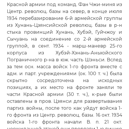
Красной армии под команд. Фан Чжи-миня из
Центр. революц. базы на север, в конце июля
1934 перебазирование 6-й армейской группы
из Хунань-Цзянсийской революц. базы в р-н
стыка провинций Хунань, Хубэй, Гуйчжоу и
Сычуань на соединение со 2-й армейской
группой, в сент. 1934 - марш-маневр 25-го
корпуса из Хубэй-Хэнань-Аньхойского
Пограничного р-на в юж. часть Шэньси. Вслед
за тем осн. масса войск 1-го фронта вместе с
адм. и парт. учреждениями (ок. 100 т. ч.) была
скрытно сосредоточена на исходных
позициях, а их место на фронте заняли те
части Красной армии (30 т. ч.), к-рые были
оставлены в пров. Цзянси для развертывания
партиз. войны, после того как уйдут войска 1-
го фронта из Центр. революц. базы. 16 окт. 1934
войска 1-го фронта начали В. п. 21 окт.
неожиданной атакой они прорвали 1-ю линию