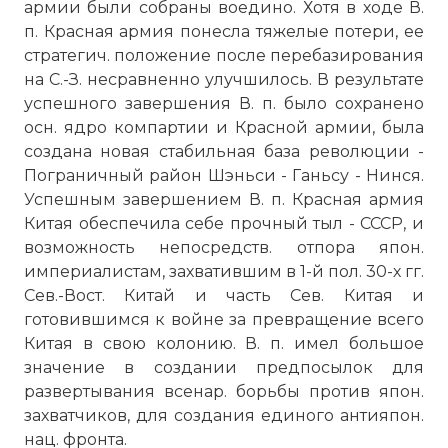
армии были собраны воедино. Хотя в ходе В.
п. Красная армия понесла тяжелые потери, ее
стратегич. положение после перебазирования
на С.-З. несравненно улучшилось. В результате
успешного завершения В. п. было сохранено
осн. ядро компартии и Красной армии, была
создана новая стабильная база революции -
Пограничный район Шэньси - Ганьсу - Нинся.
Успешным завершением В. п. Красная армия
Китая обеспечила себе прочный тыл - СССР, и
возможность непосредств. отпора япон.
империалистам, захватившим в 1-й пол. 30-х гг.
Сев.-Вост. Китай и часть Сев. Китая и
готовившимся к войне за превращение всего
Китая в свою колонию. В. п. имел большое
значение в создании предпосылок для
развертывания всенар. борьбы против япон.
захватчиков, для создания единого антияпон.
нац. фронта.