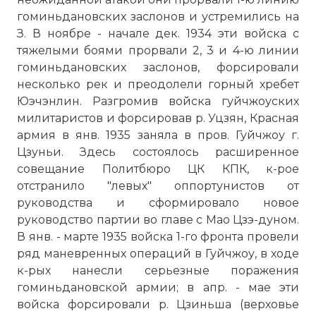
гоминьдановских заслонов и устремились на
З. В ноябре - начале дек. 1934 эти войска с
тяжелыми боями прорвали 2, 3 и 4-ю линии
гоминьдановских заслонов, форсировали
несколько рек и преодолели горный хребет
Юэчэнлин. Разгромив войска гуйчжоуских
милитаристов и форсировав р. Уцзян, Красная
армия в янв. 1935 заняла в пров. Гуйчжоу г.
Цзуньи. Здесь состоялось расширенное
совещание Политбюро ЦК КПК, к-рое
отстранило "левых" оппортунистов от
руководства и сформировало новое
руководство партии во главе с Мао Цзэ-дуном.
В янв. - марте 1935 войска 1-го фронта провели
ряд маневренных операций в Гуйчжоу, в ходе
к-рых нанесли серьезные поражения
гоминьдановской армии; в апр. - мае эти
войска форсировали р. Цзиньша (верховье