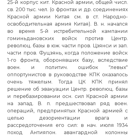
25-й корпус кит. Красной армии, общей числ.
св. 200 тыс. чел. (о фронтах и др. соединениях
Красной армии Китая см. в ст. Народно-
освободительная армия Китая). В. н. начался
во время 5-й истребительной кампании
гоминьдановских войск против Центр.
революц. базы в юж. части пров. Цзянси и зап.
части пров. Фуцзянь, когда положение войск
1-го фронта, оборонявших базу, вследствие
воен. и политич. ошибок "левых"
оппортунистов в руководстве КПК оказалось
очень тяжелым. Тогда ЦК КПК принял
решение об эвакуации Центр. революц. базы
и перебазировании осн. сил Красной армии
на запад. В. п. предшествовал ряд воен.
операций, предпринятых Красной армией с
целью дезориентации врага и
рассредоточения его сил: в нач. июля 1934
поход Антияпон. авангардной колонны