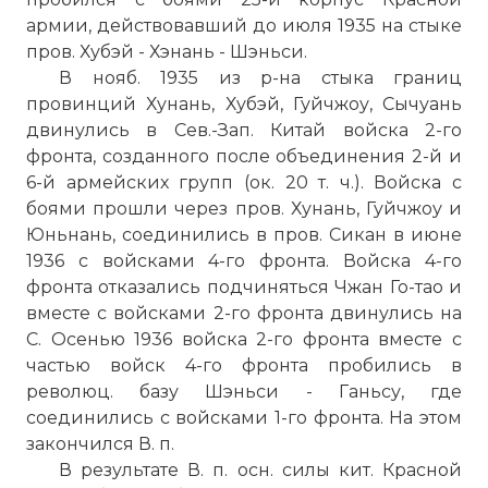
армии, действовавший до июля 1935 на стыке
пров. Хубэй - Хэнань - Шэньси.
В нояб. 1935 из р-на стыка границ
провинций Хунань, Хубэй, Гуйчжоу, Сычуань
двинулись в Сев.-Зап. Китай войска 2-го
фронта, созданного после объединения 2-й и
Карта Великого похода
6-й армейских групп (ок. 20 т. ч.). Войска с
Фото статьи:
боями прошли через пров. Хунань, Гуйчжоу и
Юньнань, соединились в пров. Сикан в июне
1936 с войсками 4-го фронта. Войска 4-го
фронта отказались подчиняться Чжан Го-тао и
вместе с войсками 2-го фронта двинулись на
С. Осенью 1936 войска 2-го фронта вместе с
частью войск 4-го фронта пробились в
революц. базу Шэньси - Ганьсу, где
соединились с войсками 1-го фронта. На этом
закончился В. п.
В результате В. п. осн. силы кит. Красной