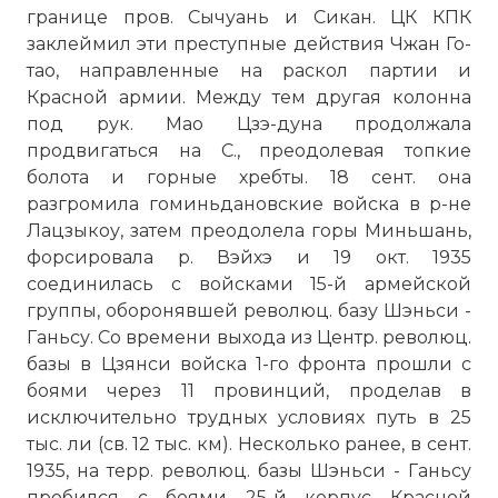
границе пров. Сычуань и Сикан. ЦК КПК
заклеймил эти преступные действия Чжан Го-
тао, направленные на раскол партии и
Красной армии. Между тем другая колонна
под рук. Мао Цзэ-дуна продолжала
продвигаться на С., преодолевая топкие
болота и горные хребты. 18 сент. она
разгромила гоминьдановские войска в р-не
Лацзыкоу, затем преодолела горы Миньшань,
форсировала р. Вэйхэ и 19 окт. 1935
соединилась с войсками 15-й армейской
группы, оборонявшей революц. базу Шэньси -
☓
Ганьсу. Со времени выхода из Центр. революц.
базы в Цзянси войска 1-го фронта прошли с
боями через 11 провинций, проделав в
исключительно трудных условиях путь в 25
тыс. ли (св. 12 тыс. км). Несколько ранее, в сент.
1935, на терр. революц. базы Шэньси - Ганьсу
пробился с боями 25-й корпус Красной