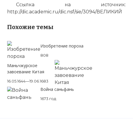
Ссылка на источник:
http://dic.academic.ru/dic.nsf/sie/3094/ВЕЛИКИЙ
Похожие темы
Изобретение пороха
808
Маньчжурское
завоевание Китая
Вернуться в статью:
Великий поход
16.05.1644—19.06.1683
китайских коммунистов
Война саньфань
1673 год