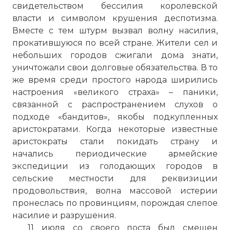
свидетельством бессилия королевской
власти и символом крушения деспотизма.
Вместе с тем штурм вызвал волну насилия,
прокатившуюся по всей стране. Жители сел и
небольших городов сжигали дома знати,
уничтожали свои долговые обязательства. В то
Вернуться в статью:
Великая французская рев
же время среди простого народа ширились
настроения «великого страха» – паники,
связанной с распространением слухов о
подходе «бандитов», якобы подкупленных
аристократами. Когда некоторые известные
аристократы стали покидать страну и
начались периодические армейские
экспедиции из голодающих городов в
сельские местности для реквизиции
продовольствия, волна массовой истерии
пронеслась по провинциям, порождая слепое
насилие и разрушения.
11 июля со своего поста был смещен