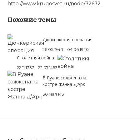
http://www.krugosvet.ru/node/32632
Похожие темы
Дюнкеркская операция
26.05.1940—04.06.1940
Столетняя война
22.11.1337—22.07.1453
В Руане сожжена на
костре Жанна Д’Арк
30 мая 1431