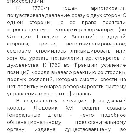
этих сословий.
К 1770-м годам аристократия
почувствовала давление сразу с двух сторон. С
одной стороны, на ее права посягали
«просвещенные» монархи-реформаторы (во
Франции, Швеции и Австрии); с другой
стороны, третье, непривилегированное,
сословие стремилось ликвидировать или
хотя бы урезать привилегии аристократов и
духовенства. К 1789 во Франции усиление
позиций короля вызвало реакцию со стороны
первых сословий, которые смогли свести на
нет попытку монарха реформировать систему
управления и укрепить финансы.
В создавшейся ситуации французский
король Людовик XVI решил созвать
Генеральные штаты – нечто подобное
общенациональному представительному
органу, издавна существовавшему во