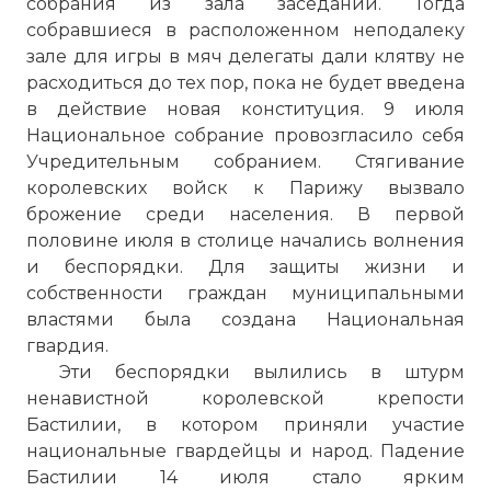
собрания из зала заседаний. Тогда
собравшиеся в расположенном неподалеку
зале для игры в мяч делегаты дали клятву не
расходиться до тех пор, пока не будет введена
в действие новая конституция. 9 июля
Национальное собрание провозгласило себя
Учредительным собранием. Стягивание
Короли Франции. 13. 2. Людовик XVI. Людови
королевских войск к Парижу вызвало
французская революция (sl)
брожение среди населения. В первой
Имя:
половине июля в столице начались волнения
и беспорядки. Для защиты жизни и
Комментарий:
собственности граждан муниципальными
властями была создана Национальная
гвардия.
Проверочный код:
Эти беспорядки вылились в штурм
ненавистной королевской крепости
Бастилии, в котором приняли участие
национальные гвардейцы и народ. Падение
Бастилии 14 июля стало ярким