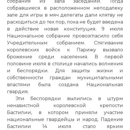
собрания из зала заседаний. Тогда
собравшиеся в расположенном неподалеку
зале для игры в мяч делегаты дали клятву не
расходиться до тех пор, пока не будет введена
в действие новая конституция. 9 июля
Национальное собрание провозгласило себя
Учредительным собранием. Стягивание
Видеоурок "Великая французская революция
королевских войск к Парижу вызвало
Имя:
брожение среди населения. В первой
половине июля в столице начались волнения
Комментарий:
и беспорядки. Для защиты жизни и
собственности граждан муниципальными
властями была создана Национальная
Проверочный код:
гвардия.
Эти беспорядки вылились в штурм
ненавистной королевской крепости
Бастилии, в котором приняли участие
национальные гвардейцы и народ. Падение
Бастилии 14 июля стало ярким