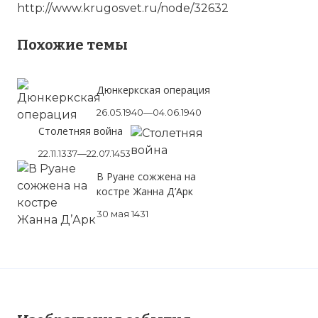
http://www.krugosvet.ru/node/32632
Похожие темы
Дюнкеркская операция
26.05.1940—04.06.1940
Столетняя война
22.11.1337—22.07.1453
В Руане сожжена на
костре Жанна Д’Арк
30 мая 1431