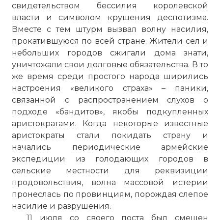
свидетельством бессилия королевской
власти и символом крушения деспотизма.
Вместе с тем штурм вызвал волну насилия,
прокатившуюся по всей стране. Жители сел и
небольших городов сжигали дома знати,
Вернуться в статью:
Великая французская рев
уничтожали свои долговые обязательства. В то
же время среди простого народа ширились
настроения «великого страха» – паники,
связанной с распространением слухов о
подходе «бандитов», якобы подкупленных
аристократами. Когда некоторые известные
аристократы стали покидать страну и
начались периодические армейские
экспедиции из голодающих городов в
сельские местности для реквизиции
продовольствия, волна массовой истерии
пронеслась по провинциям, порождая слепое
насилие и разрушения.
11 июля со своего поста был смещен