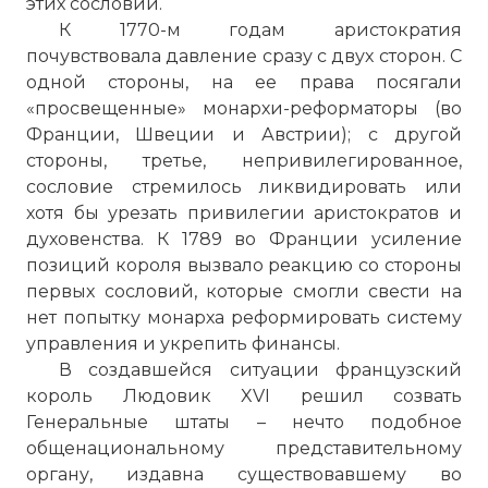
этих сословий.
К 1770-м годам аристократия
почувствовала давление сразу с двух сторон. С
одной стороны, на ее права посягали
«просвещенные» монархи-реформаторы (во
Франции, Швеции и Австрии); с другой
стороны, третье, непривилегированное,
сословие стремилось ликвидировать или
хотя бы урезать привилегии аристократов и
духовенства. К 1789 во Франции усиление
позиций короля вызвало реакцию со стороны
первых сословий, которые смогли свести на
нет попытку монарха реформировать систему
управления и укрепить финансы.
В создавшейся ситуации французский
король Людовик XVI решил созвать
Генеральные штаты – нечто подобное
общенациональному представительному
органу, издавна существовавшему во