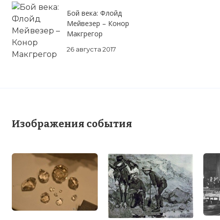
Бой века: Флойд
Мейвезер – Конор
Макгрегор
☓
26 августа 2017
Изображения события
Добывание алмазов
Фото статьи: