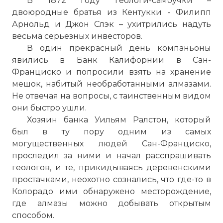
В 1872 году геологи-самоучки –
двоюродные братья из Кентукки - Филипп
Арнольд и Джон Слэк – ухитрились надуть
весьма серьезных инвесторов.
В один прекрасный день компаньоны
явились в Банк Калифорнии в Сан-
Франциско и попросили взять на хранение
мешок, набитый необработанными алмазами.
Не отвечая на вопросы, с таинственным видом
они быстро ушли.
Хозяин банка Уильям Ралстон, который
был в ту пору одним из самых
могущественных людей Сан-Франциско,
проследил за ними и начал расспрашивать
геологов, и те, прикидываясь деревенскими
простачками, неохотно сознались, что где-то в
Колорадо ими обнаружено месторождение,
где алмазы можно добывать открытым
способом.