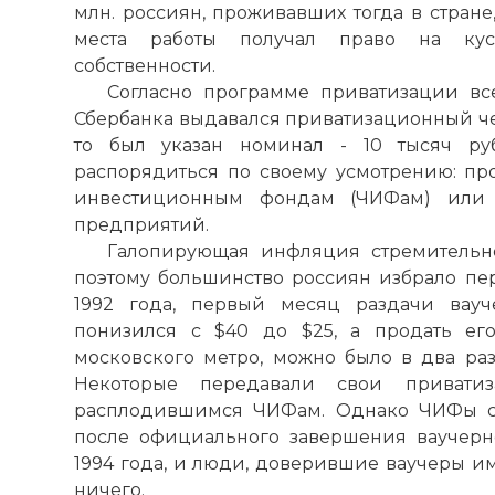
млн. россиян, проживавших тогда в стране,
места работы получал право на ку
собственности.
Согласно программе приватизации вс
Сбербанка выдавался приватизационный чек
то был указан номинал - 10 тысяч р
распорядиться по своему усмотрению: про
инвестиционным фондам (ЧИФам) или 
предприятий.
Галопирующая инфляция стремительно
поэтому большинство россиян избрало пер
1992 года, первый месяц раздачи вауч
понизился с $40 до $25, а продать его
московского метро, можно было в два раз
Некоторые передавали свои привати
расплодившимся ЧИФам. Однако ЧИФы ст
после официального завершения ваучерн
1994 года, и люди, доверившие ваучеры им
ничего.