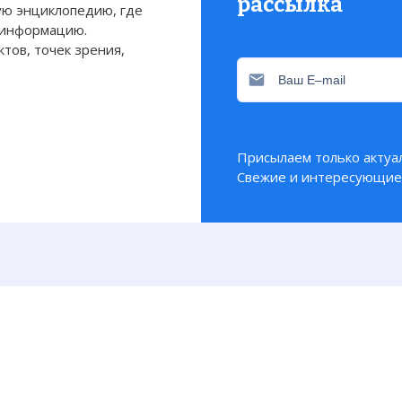
рассылка
ю энциклопедию, где
гда все граждане России – от младенцев до старико
 информацию.
и ваучеров номиналом в 10 тысяч рублей каждый. Е
тов, точек зрения,
вались они не бесплатно – за каждый нужно было зап
атизационная «валюта», как было заявлено, давала 
право на «кусочек» государственной собственности.
ось, что на чеки народ будет покупать акции пред
ваучеры в чековые фонды-посредники с целью да
Присылаем только актуа
в разного рода производства.
Свежие и интересующие 