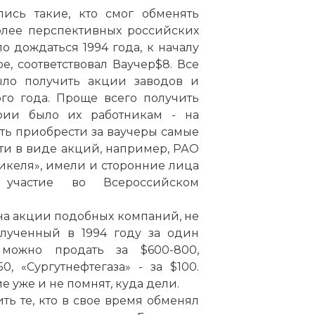
ись такие, кто смог обменять
олее перспективных российских
о дождаться 1994 года, к началу
е, соответствовал Ваучер$8. Все
ыло получить акции заводов и
го года. Проще всего получить
рии было их работникам - на
ть приобрести за ваучеры самые
и в виде акций, например, РАО
никеля», имели и сторонние лица
участие во Всероссийском
 на акции подобных компаний, не
олученный в 1994 году за один
можно продать за $600-800,
, «Сургутнефтегаза» - за $100.
е уже и не помнят, куда дели.
ть те, кто в свое время обменял