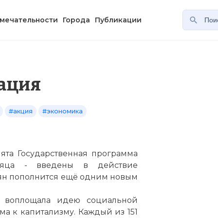
мечательности
Города
Публикации
ация
#акция
#экономика
нята Государственная программа
сяца - введены в действие
ян пополнится ещё одним новым
я воплощала идею социальной
а к капитализму. Каждый из 151