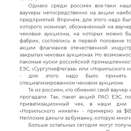
Однако среди россиян все-таки нашл
ваучеры непосредственно на акции наиб
предприятий. Впрочем, для этого надо был
которого номинал, обозначенный на ваучер
чековые аукционы, на которых можно б
фабрик, состоялись в первой половине то
акции флагманов отечественной индуст
закрытых чековых аукционах. Но возможнос
лакомые куски российской промышленност
ЕЭС, «Сургутнефтегаза» или «Норильского 
- для этого надо было принять 
специализированном чековом аукционе.
Те из россиян, кто обменял свой ваучер
прогадали. Так, пакет акций РАО ЕЭС, п
приватизационный чек, в наши дни 
«Норильского никеля» - примерно за $650
Неплохие деньги за бумажку, которую многи
Больше остальных сегодня могут получи