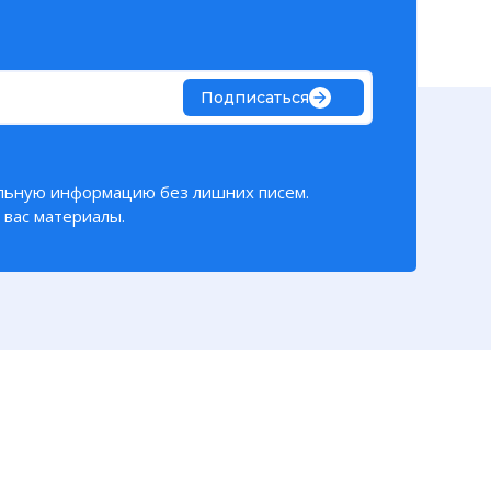
в – стали
сли кто
латить по 25
ее
Подписаться
приятий или
льнейших
льную информацию без лишних писем.
вас материалы.