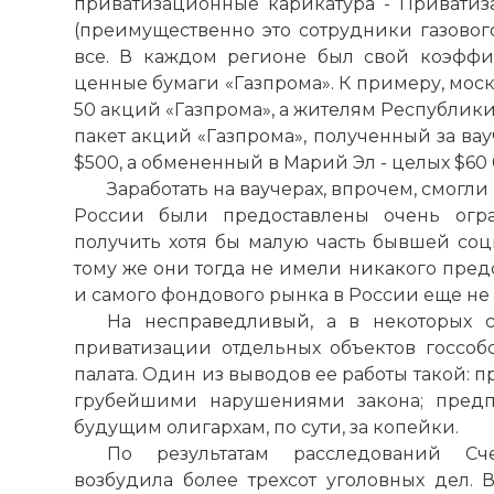
приватизационные карикатура - Приватиз
(преимущественно это сотрудники газового
все. В каждом регионе был свой коэффи
ценные бумаги «Газпрома». К примеру, моск
50 акций «Газпрома», а жителям Республики
пакет акций «Газпрома», полученный за вау
$500, а обмененный в Марий Эл - целых $60 
Заработать на ваучерах, впрочем, смогл
России были предоставлены очень огра
получить хотя бы малую часть бывшей соц
тому же они тогда не имели никакого пред
и самого фондового рынка в России еще не 
На несправедливый, а в некоторых с
приватизации отдельных объектов госсобс
палата. Один из выводов ее работы такой: 
грубейшими нарушениями закона; предп
будущим олигархам, по сути, за копейки.
По результатам расследований Сче
возбудила более трехсот уголовных дел. 