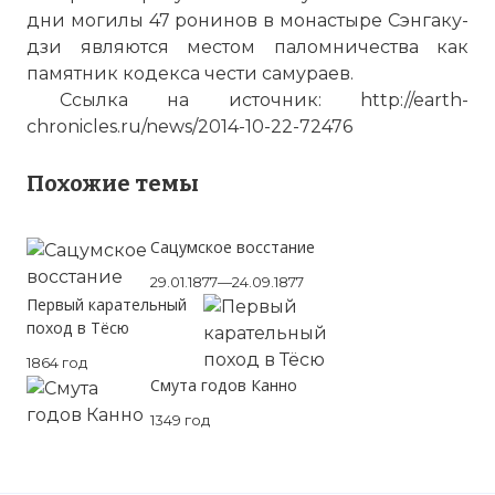
дни могилы 47 ронинов в монастыре Сэнгаку-
дзи являются местом паломничества как
памятник кодекса чести самураев.
Ссылка на источник: http://earth-
chronicles.ru/news/2014-10-22-72476
Похожие темы
☓
Сацумское восстание
29.01.1877—24.09.1877
Первый карательный
поход в Тёсю
1864 год
Смута годов Канно
1349 год
Могила ронинов и их господина стала