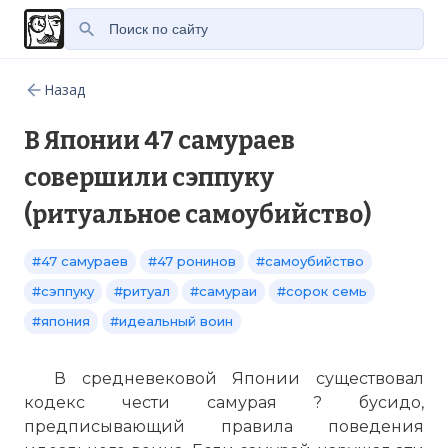
Назад
В Японии 47 самураев
совершили сэппуку
(ритуальное самоубийство)
#47 самураев
#47 ронинов
#самоубийство
#сэппуку
#ритуал
#самураи
#сорок семь
#япония
#идеальный воин
В средневековой Японии существовал
кодекс чести самурая ? бусидо,
предписывающий правила поведения