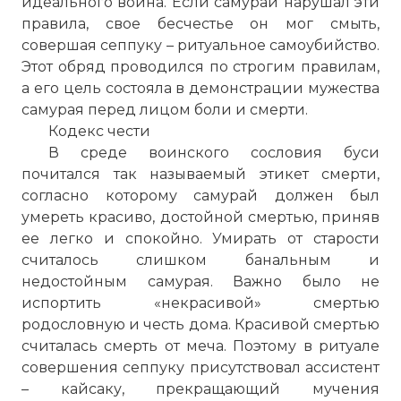
идеального воина. Если самурай нарушал эти
правила, свое бесчестье он мог смыть,
совершая сеппуку – ритуальное самоубийство.
Этот обряд проводился по строгим правилам,
а его цель состояла в демонстрации мужества
самурая перед лицом боли и смерти.
Кодекс чести
В среде воинского сословия буси
почитался так называемый этикет смерти,
согласно которому самурай должен был
умереть красиво, достойной смертью, приняв
ее легко и спокойно. Умирать от старости
считалось слишком банальным и
недостойным самурая. Важно было не
испортить «некрасивой» смертью
родословную и честь дома. Красивой смертью
считалась смерть от меча. Поэтому в ритуале
совершения сеппуку присутствовал ассистент
– кайсаку, прекращающий мучения