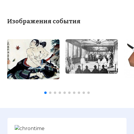
местом паломничества всех желающих
приобщиться к истинно самурайскому
духу.
Изображения события
Фото статьи: