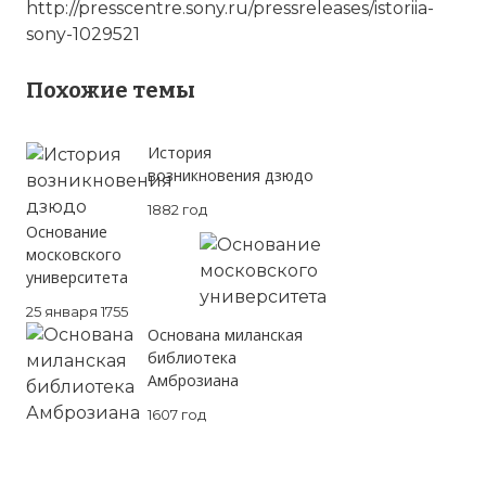
http://presscentre.sony.ru/pressreleases/istoriia-
sony-1029521
Похожие темы
История
возникновения дзюдо
1882 год
История успеха Sony - Вся правда об основат
Основание
Имя:
московского
университета
Комментарий:
25 января 1755
Основана миланская
библиотека
Проверочный код:
Амброзиана
1607 год