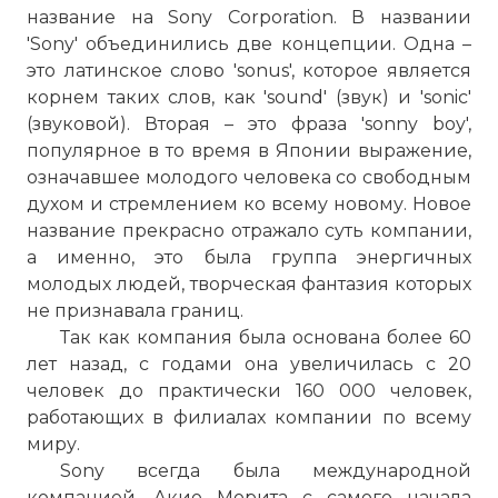
название на Sony Corporation. В названии
'Sony' объединились две концепции. Одна –
это латинское слово 'sonus', которое является
корнем таких слов, как 'sound' (звук) и 'sonic'
(звуковой). Вторая – это фраза 'sonny boy',
популярное в то время в Японии выражение,
означавшее молодого человека со свободным
духом и стремлением ко всему новому. Новое
название прекрасно отражало суть компании,
а именно, это была группа энергичных
молодых людей, творческая фантазия которых
не признавала границ.
Так как компания была основана более 60
лет назад, с годами она увеличилась с 20
человек до практически 160 000 человек,
работающих в филиалах компании по всему
миру.
Sony всегда была международной
компанией. Акио Морита с самого начала