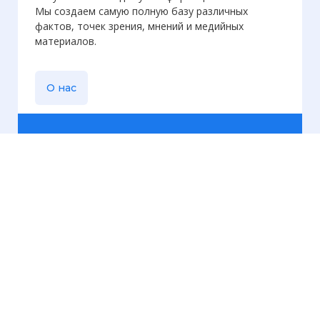
Мы создаем самую полную базу различных
фактов, точек зрения, мнений и медийных
материалов.
О нас
Еженедельная
рассылка
Присылаем только актуальную информацию без
лишних писем. Свежие и интересующие вас
материалы.