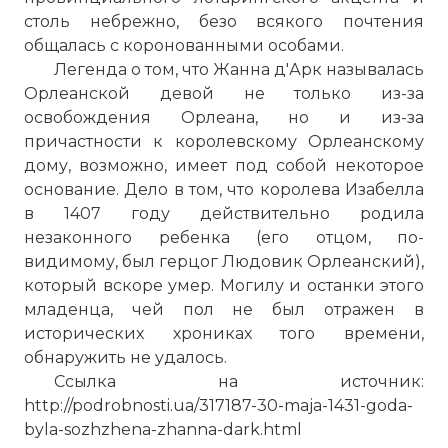
столь небрежно, безо всякого почтения
общалась с коронованными особами.
Легенда о том, что Жанна д'Арк называлась
Орлеанской девой не только из-за
освобождения Орлеана, но и из-зa
причастности к королевскому Орлеанскому
дому, возможно, имеет под собой некоторое
основание. Дело в том, что королева Изабелла
в 1407 году действительно родила
незаконного ребенка (его отцом, по-
видимому, был герцог Людовик Орлеанский),
который вскоре умер. Могилу и останки этого
младенца, чей пол не был отражен в
исторических хрониках того времени,
обнаружить не удалось.
Ссылка на источник:
http://podrobnosti.ua/317187-30-maja-1431-goda-
byla-sozhzhena-zhanna-dark.html