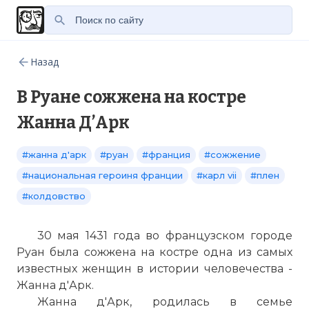
Назад
В Руане сожжена на костре
Жанна Д’Арк
#жанна д'арк
#руан
#франция
#сожжение
#национальная героиня франции
#карл vii
#плен
#колдовство
30 мая 1431 года во французском городе
Руан была сожжена на костре одна из самых
известных женщин в истории человечества -
Жанна д'Арк.
Жанна д'Арк, родилась в семье