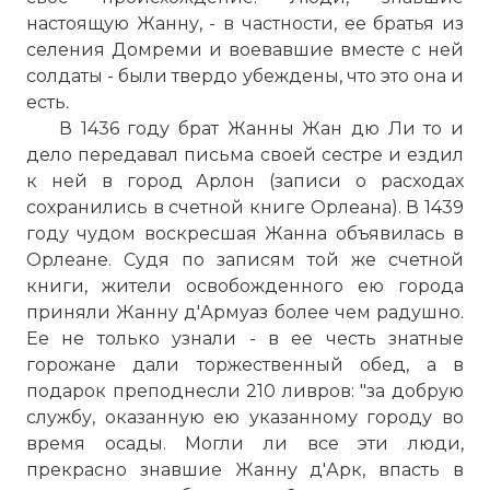
настоящую Жанну, - в частности, ее братья из
селения Домреми и воевавшие вместе с ней
солдаты - были твердо убеждены, что это она и
есть.
В 1436 году брат Жанны Жан дю Ли то и
дело передавал письма своей сестре и ездил
к ней в город Арлон (записи о расходах
сохранились в счетной книге Орлеана). В 1439
году чудом воскресшая Жанна объявилась в
Орлеане. Судя по записям той же счетной
книги, жители освобожденного ею города
приняли Жанну д'Армуаз более чем радушно.
Ее не только узнали - в ее честь знатные
горожане дали торжественный обед, а в
подарок преподнесли 210 ливров: "за добрую
службу, оказанную ею указанному городу во
время осады. Могли ли все эти люди,
прекрасно знавшие Жанну д'Арк, впасть в