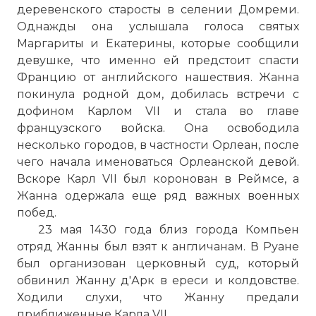
деревенского старосты в селении Домреми.
Однажды она услышала голоса святых
Маргариты и Екатерины, которые сообщили
девушке, что именно ей предстоит спасти
Францию от английского нашествия. Жанна
покинула родной дом, добилась встречи с
дофином Карлом VII и стала во главе
французского войска. Она освободила
несколько городов, в частности Орлеан, после
чего начала именоваться Орлеанской девой.
Вскоре Карл VII был коронован в Реймсе, а
Жанна одержала еще ряд важных военных
побед.
23 мая 1430 года близ города Компьен
отряд Жанны был взят к англичанам. В Руане
был организован церковный суд, который
обвинил Жанну д'Арк в ереси и колдовстве.
Ходили слухи, что Жанну предали
приближенные Карла VII.