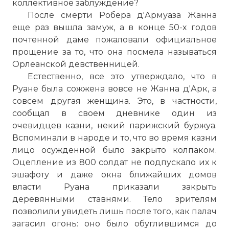
коллективное заблуждение?
После смерти Робера д'Армуаза Жанна
еще раз вышла замуж, а в конце 50-х годов
☓
почтенной даме пожаловали официальное
прощение за то, что она посмела называться
Орлеанской девственницей.
Естественно, все это утверждало, что в
Руане была сожжена вовсе не Жанна д'Арк, а
совсем другая женщина. Это, в частности,
сообщал в своем дневнике один из
очевидцев казни, некий парижский буржуа.
Вспоминали в народе и то, что во время казни
30 мая 1431 года Жанна д'Арк была
лицо осужденной было закрыто колпаком.
сожжена на площади Старого Рынка в
Оцепление из 800 солдат не подпускало их к
Руане. Ее дела причислены к
эшафоту и даже окна ближайших домов
величайшим в истории подвигам.
власти Руана приказали закрыть
Фото статьи:
деревянными ставнями. Тело зрителям
позволили увидеть лишь после того, как палач
загасил огонь: оно было обуглившимся до