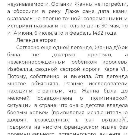
неузнаваемости. Останки Жанны не погребли,
а сбросили в реку. Даже сама дата казни
оказалась не вполне точной: современники и
историки называли не только день 30 мая, но
и 14 июня, 6 июля, а то и февраль 1432 года.
Легенда вторая
Согласно еще одной легенде, Жанна д'Арк
была не дочерью крестьян, а
незаконнорожденным ребенком королевы
Изабеллы, сводной сестрой короля Карла VII.
Потому, собственно, и выжила. Эта легенда
многое объясняла. Разные исследователи
находили странным, что Жанна была до
мелочей осведомлена о политической
ситуации в стране, что она с детства владела
боевым копьем (привилегия исключительно
дворян, возведенных в сан рыцарей),
говорила на чистом французском языке без
провинциального лотарингского акцента и