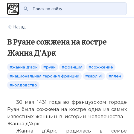
Назад
В Руане сожжена на костре
Жанна Д’Арк
#жанна д'арк
#руан
#франция
#сожжение
#национальная героиня франции
#карл vii
#плен
#колдовство
30 мая 1431 года во французском городе
Руан была сожжена на костре одна из самых
известных женщин в истории человечества -
Жанна д'Арк.
Жанна д'Арк, родилась в семье