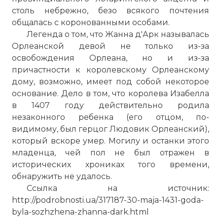
столь небрежно, безо всякого почтения
общалась с коронованными особами.
Легенда о том, что Жанна д'Арк называлась
Орлеанской девой не только из-за
освобождения Орлеана, но и из-зa
причастности к королевскому Орлеанскому
дому, возможно, имеет под собой некоторое
основание. Дело в том, что королева Изабелла
в 1407 году действительно родила
незаконного ребенка (его отцом, по-
видимому, был герцог Людовик Орлеанский),
который вскоре умер. Могилу и останки этого
младенца, чей пол не был отражен в
исторических хрониках того времени,
обнаружить не удалось.
Ссылка на источник:
http://podrobnosti.ua/317187-30-maja-1431-goda-
byla-sozhzhena-zhanna-dark.html