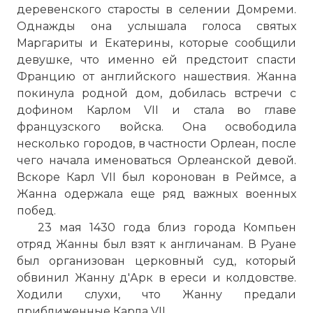
деревенского старосты в селении Домреми.
Однажды она услышала голоса святых
Маргариты и Екатерины, которые сообщили
девушке, что именно ей предстоит спасти
Францию от английского нашествия. Жанна
покинула родной дом, добилась встречи с
дофином Карлом VII и стала во главе
французского войска. Она освободила
несколько городов, в частности Орлеан, после
чего начала именоваться Орлеанской девой.
Вскоре Карл VII был коронован в Реймсе, а
Жанна одержала еще ряд важных военных
побед.
23 мая 1430 года близ города Компьен
отряд Жанны был взят к англичанам. В Руане
был организован церковный суд, который
обвинил Жанну д'Арк в ереси и колдовстве.
Ходили слухи, что Жанну предали
приближенные Карла VII.