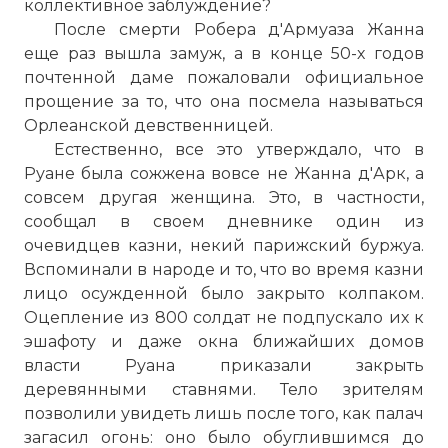
коллективное заблуждение?
После смерти Робера д'Армуаза Жанна
еще раз вышла замуж, а в конце 50-х годов
☓
почтенной даме пожаловали официальное
прощение за то, что она посмела называться
Орлеанской девственницей.
Естественно, все это утверждало, что в
Руане была сожжена вовсе не Жанна д'Арк, а
совсем другая женщина. Это, в частности,
сообщал в своем дневнике один из
очевидцев казни, некий парижский буржуа.
Вспоминали в народе и то, что во время казни
лицо осужденной было закрыто колпаком.
Оцепление из 800 солдат не подпускало их к
Инквизиционный процесс над Жанной
эшафоту и даже окна ближайших домов
д’Арк начался в феврале 1431 года,
власти Руана приказали закрыть
причем все судебные расходы
деревянными ставнями. Тело зрителям
оплачивало правительство Англии.
позволили увидеть лишь после того, как палач
Фото статьи:
загасил огонь: оно было обуглившимся до