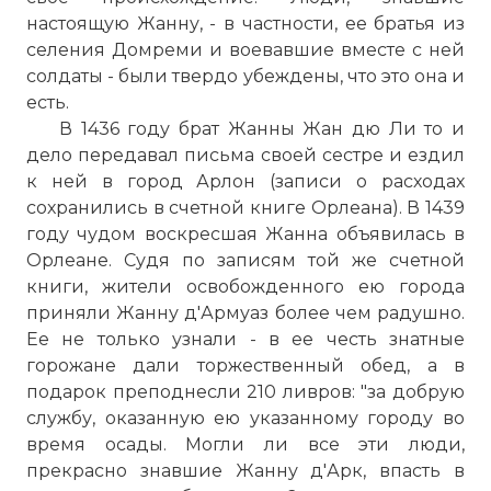
настоящую Жанну, - в частности, ее братья из
селения Домреми и воевавшие вместе с ней
солдаты - были твердо убеждены, что это она и
есть.
В 1436 году брат Жанны Жан дю Ли то и
дело передавал письма своей сестре и ездил
к ней в город Арлон (записи о расходах
сохранились в счетной книге Орлеана). В 1439
году чудом воскресшая Жанна объявилась в
Орлеане. Судя по записям той же счетной
книги, жители освобожденного ею города
приняли Жанну д'Армуаз более чем радушно.
Ее не только узнали - в ее честь знатные
горожане дали торжественный обед, а в
подарок преподнесли 210 ливров: "за добрую
службу, оказанную ею указанному городу во
время осады. Могли ли все эти люди,
прекрасно знавшие Жанну д'Арк, впасть в