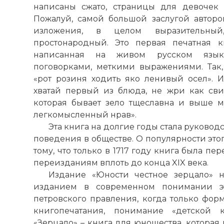
написаны сжато, страницы для девочек
Пожалуй, самой большой заслугой авторо
изложения, в целом выразительный
простонародный. Это первая печатная 
написанная на живом русском языке
поговорками, меткими выражениями. Так
«рот розиня ходить яко ленивый осел». И
хватай первый из блюда, не жри как сви
которая бывает зело тщеславна и выше ме
легкомысленный нрав».
Эта книга на долгие годы стала руковод
поведения в обществе. О популярности это
тому, что только в 1717 году книга была п
переизданиям вплоть до конца XIX века.
Издание «Юности честное зерцало» 
изданием в современном понимании эт
петровского правления, когда только фор
книгопечатания, понимание «детской 
«Зерцало» – книга для юношества, которая