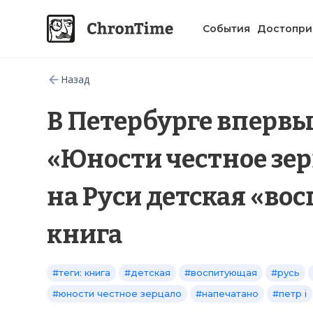
События
Достопри
Назад
В Петербурге впервы
«Юности честное зер
на Руси детская «в
книга
#теги: книга
#детская
#воспитующая
#русь
#юности честное зерцало
#напечатано
#петр i