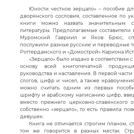
Юности честное зерцало» – пособие д
дворянcкого сословия, составленное по ук
книги можно назвать значительным 
литературы. Предполагаемые составители 
Муромский Гавриил и Яков Брюс, сп
послужили разные русские и переводные тек
Роттердамского и «Домострой» Кариона Ист
«Зерцало» было издано в соответствии с
основу всей книгопечатной продукц
руководства и наставления. В первой част
слогов, цифр и чисел, а также нравоучени
можно считать одним из первых пособ
шрифту и арабскому написанию цифр, введё
вместо прежнего церковно-славянского об
собственно «зерцало», то есть правила по
девушек.
Книга не отличается строгим планом, 
том же говорится в разных местах. Ст