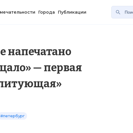
мечательности
Города
Публикации
е напечатано
цало» — первая
оспитующая»
#петербург