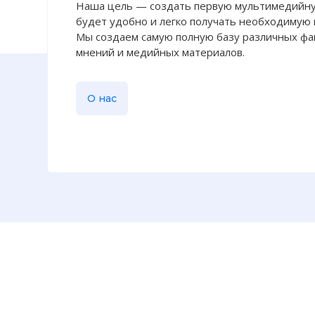
Наша цель — создать первую мультимедийну
☓
будет удобно и легко получать необходимую
Мы создаем самую полную базу различных фак
мнений и медийных материалов.
О нас
"Юности чест
Фото статьи: