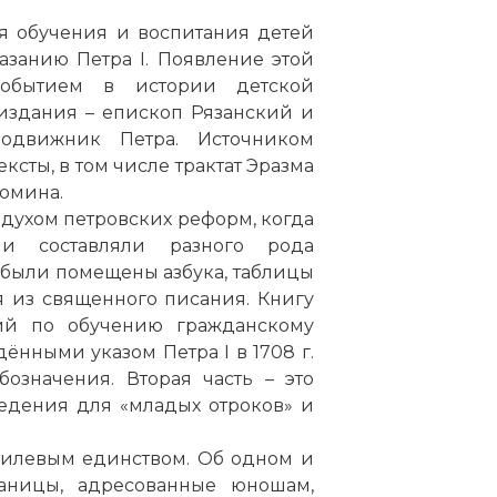
ля обучения и воспитания детей
азанию Петра I. Появление этой
событием в истории детской
издания – епископ Рязанский и
одвижник Петра. Источником
сты, в том числе трактат Эразма
омина.
 духом петровских реформ, когда
ии составляли разного рода
и были помещены азбука, таблицы
я из священного писания. Книгу
ий по обучению гражданскому
нными указом Петра I в 1708 г.
означения. Вторая часть – это
ведения для «младых отроков» и
стилевым единством. Об одном и
раницы, адресованные юношам,