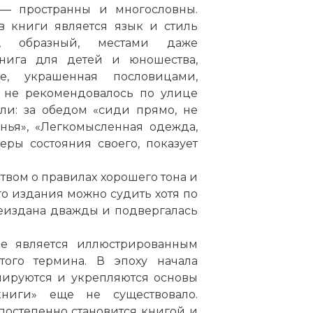
 — пространны и многословны.
в книги является язык и стиль
, образный, местами даже
книга для детей и юношества,
, украшенная пословицами,
, не рекомендовалось по улице
ли: за обедом «сиди прямо, не
нья», «Легкомысленная одежда,
ры состояния своего, показует
ством о правилах хорошего тона и
го издания можно судить хотя по
ереиздана дважды и подвергалась
не является иллюстрированным
ого термина. В эпоху начала
мируются и укрепляются основы
книги» еще не существовало.
 постепенно становится книгой и