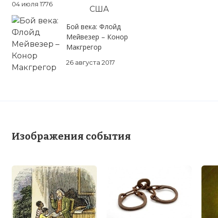
04 июля 1776
Бой века: Флойд
Мейвезер – Конор
Макгрегор
26 августа 2017
Аболиционизм (англ. abolitionism, от лат.
abolitio, «отмена») — движение за отмену
рабства и освобождение рабов.
Изображения события
Фото статьи: