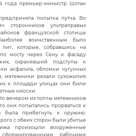
34 года премьер-министр Шотан
предпринята попытка путча. Во
ч сторонников ультраправых
районов французской столицы
Наиболее воинственным было
лиг, которые, собравшись на
 по мосту через Сену к фасаду
ких, охранявший подступы к
ки асфальта, обломки чугунных
м, мятежники резали сухожилия
их к площади улицах они били
етные киоски.
Но вечером из толпы мятежников
го они попытались прорваться к
а была прибегнуть к оружию.
орого с обеих сторон были убитые
рижа произошли вооруженные
 сформированными рабочими