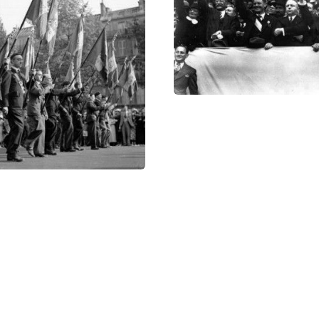
статью:
В Париже была предпринята попытка фашистс