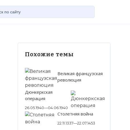
Похожие темы
Великая французская
революция
Дюнкеркская
операция
26.05.1940—04.06.1940
Столетняя война
22.11.1337—22.07.1453