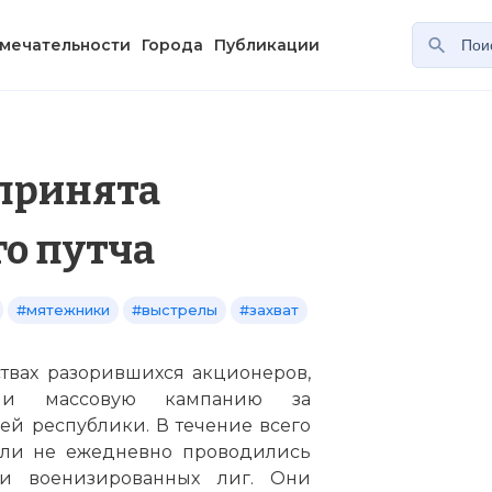
мечательности
Города
Публикации
принята
о путча
#мятежники
#выстрелы
#захват
ствах разорившихся акционеров,
али массовую кампанию за
й республики. В течение всего
ь ли не ежедневно проводились
и военизированных лиг. Они