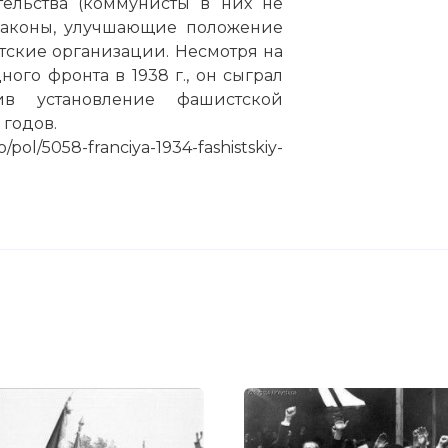
ельства (коммунисты в них не
законы, улучшающие положение
ские организации. Несмотря на
го фронта в 1938 г., он сыграл
ив установление фашистской
 годов.
ol/5058-franciya-1934-fashistskiy-
 crisis
:
 код: