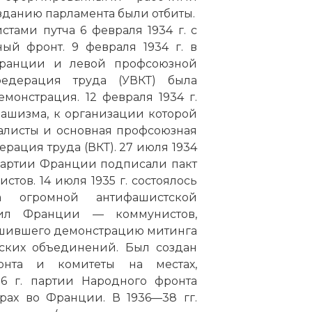
 зданию парламента были отбиты.
тами путча 6 февраля 1934 г. с
ый фронт. 9 февраля 1934 г. в
ранции и левой профсоюзной
едерация труда (УВКТ) была
монстрация. 12 февраля 1934 г.
фашизма, к организации которой
алисты и основная профсоюзная
ация труда (ВКТ). 27 июля 1934
партии Франции подписали пакт
тов. 14 июля 1935 г. состоялось
 огромной антифашистской
сил Франции — коммунистов,
ршившего демонстрацию митинга
тских объединений. Был создан
онта и комитеты на местах,
36 г. партии Народного фронта
рах во Франции. В 1936—38 гг.