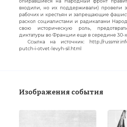
опиравшиеся на Народный фронт правит
входили, но их поддерживали) провели 
рабочих и крестьян и запрещающие фашист
раскол социалистами и радикалами Народно
свою историческую роль, предотврат
диктатуры во Франции еще в середине 30-х
Ссылка на источник: http://russmir.info/p
putch-i-otvet-levyh-sil.html
6 February 1934
Имя:
Изображения события
Комментарий
Проверочный