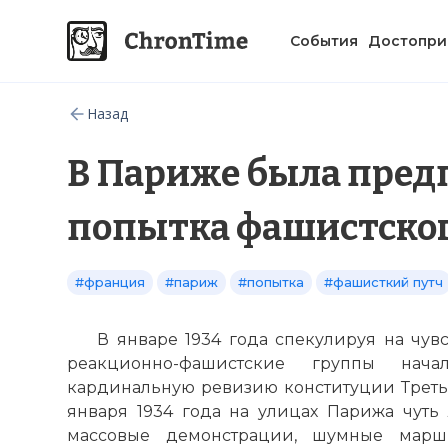
События
Достопри
Назад
В Париже была пред
попытка фашистског
#франция
#париж
#попытка
#фашисткий путч
В январе 1934 года спекулируя на чув
реакционно-фашистские группы нач
кардинальную ревизию конституции Третье
января 1934 года на улицах Парижа чут
массовые демонстрации, шумные марш