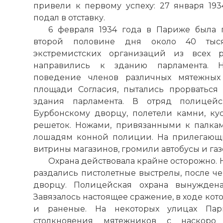
привели к первому успеху: 27 января 19
подал в отставку.
6 февраля 1934 года в Париже была 
второй половине дня около 40 тыся
экстремистских организаций из всех 
направились к зданию парламента. 
поведение членов различных мятежных 
площади Согласия, пытались прорваться
здания парламента. В отряд полицейс
Бурбонскому дворцу, полетели камни, кус
решеток. Ножами, привязанными к палка
лошадям конной полиции. На прилегающ
витрины магазинов, громили автобусы и газ
Охрана действовала крайне осторожно. 
раздались пистолетные выстрелы, после че
дворцу. Полицейская охрана вынужден
Завязалось настоящее сражение, в ходе кот
и раненые. На некоторых улицах Па
столкновения мятежников с наскоро