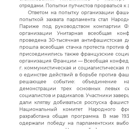
отрядами. Попытки путчистов прорваться к
Ответом на попытку организации фашис
попыткой захвата парламента стал Народн
Париже под руководством компартии Ф
организации Унитарная всеобщая конф
проведена 30-тысячная антифашистская де
прошла всеобщая стачка протеста против 
присоединились также французские соци
организация Франции — Всеобщая конфедер
г. коммунистическая и социалистическая 
о единстве действий в борьбе против фашис
☓
решающее событие: объединение на
демонстрации трех основных левых 
социалистов и радикалов. Участники заве
дали клятву добиваться роспуска фашис
Национальный комитет Народного фр
разработана общая программа. В мае 19
одержали победу на парламентских выбо